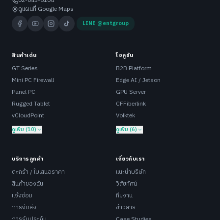
02-045-6104
ดูแผนที่ Google Maps
LINE @entgroup
สินค้าเด่น
โซลูชัน
GT Series
B2B Platform
Mini PC Firewall
Edge AI / Jetson
Panel PC
GPU Server
Rugged Tablet
CFFiberlink
vCloudPoint
Volktek
ดูเพิ่ม (10)
ดูเพิ่ม (6)
บริการลูกค้า
เกี่ยวกับเรา
ตะกร้า / ใบเสนอราคา
แนะนำบริษัท
สินค้าของฉัน
วิสัยทัศน์
แจ้งซ่อม
ทีมงาน
การจัดส่ง
ข่าวสาร
การรับประกัน
Case Studies