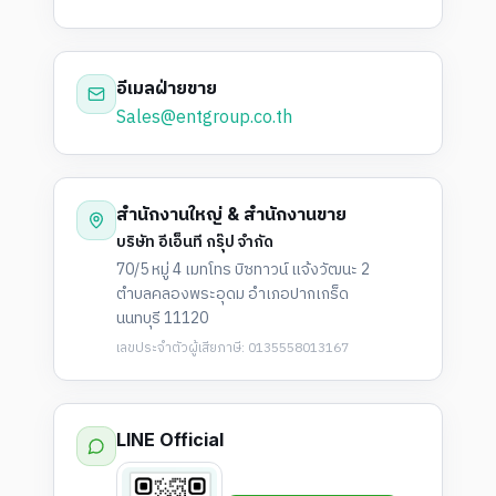
อีเมลฝ่ายขาย
Sales@entgroup.co.th
สำนักงานใหญ่ & สำนักงานขาย
บริษัท อีเอ็นที กรุ๊ป จำกัด
70/5 หมู่ 4 เมทโทร บิซทาวน์ แจ้งวัฒนะ 2
ตำบลคลองพระอุดม อำเภอปากเกร็ด
นนทบุรี 11120
เลขประจำตัวผู้เสียภาษี: 0135558013167
LINE Official