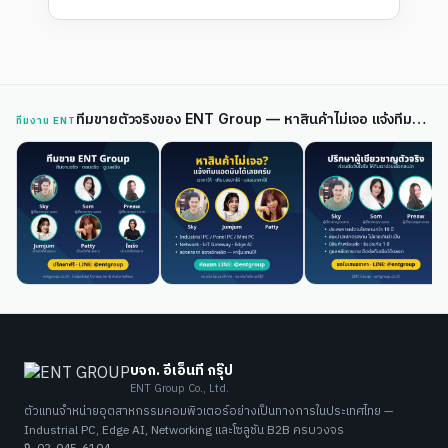
ทีมขายตัวจริงของ ENT Group — หาสินค้าไม่เจอ แจ้งทีมแอดมินได้เลย
ทีมงาน ENT
บจก. อีเอ็นที กรุ๊ป
ENT Group Co., Ltd.
ตัวแทนจำหน่ายอุตสาหกรรมคอมพิวเตอร์อย่างเป็นทางการในประเทศไทย —
Industrial PC, Edge AI, Networking และโซลูชัน B2B ครบวงจร