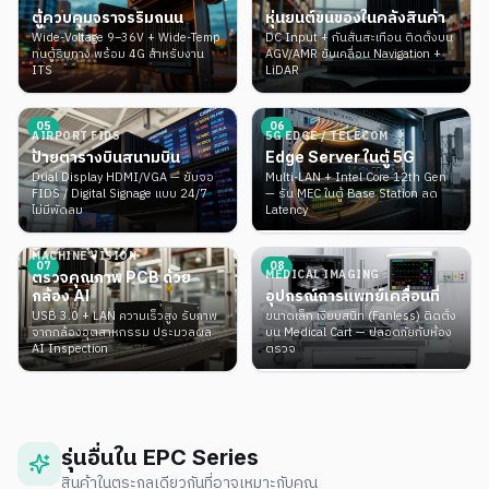
ตู้ควบคุมจราจรริมถนน
หุ่นยนต์ขนของในคลังสินค้า
Wide-Voltage 9–36V + Wide-Temp
DC Input + กันสั่นสะเทือน ติดตั้งบน
ทนตู้ริมทาง พร้อม 4G สำหรับงาน
AGV/AMR ขับเคลื่อน Navigation +
ITS
LiDAR
0
5
0
6
AIRPORT FIDS
5G EDGE / TELECOM
ป้ายตารางบินสนามบิน
Edge Server ในตู้ 5G
Dual Display HDMI/VGA — ขับจอ
Multi-LAN + Intel Core 12th Gen
FIDS / Digital Signage แบบ 24/7
— รัน MEC ในตู้ Base Station ลด
ไม่มีพัดลม
Latency
MACHINE VISION
0
7
0
8
MEDICAL IMAGING
ตรวจคุณภาพ PCB ด้วย
กล้อง AI
อุปกรณ์การแพทย์เคลื่อนที่
USB 3.0 + LAN ความเร็วสูง รับภาพ
ขนาดเล็ก เงียบสนิท (Fanless) ติดตั้ง
จากกล้องอุตสาหกรรม ประมวลผล
บน Medical Cart — ปลอดภัยกับห้อง
AI Inspection
ตรวจ
รุ่นอื่นใน EPC Series
สินค้าในตระกูลเดียวกันที่อาจเหมาะกับคุณ