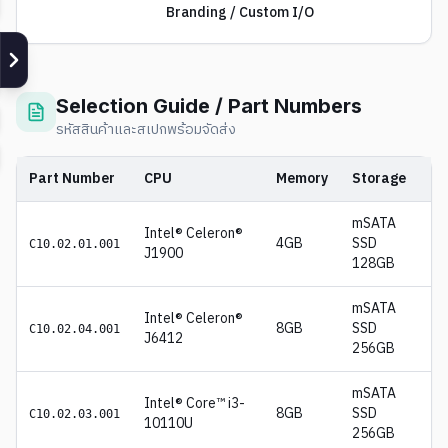
Branding / Custom I/O
Selection Guide / Part Numbers
รหัสสินค้าและสเปกพร้อมจัดส่ง
Part Number
CPU
Memory
Storage
mSATA
Intel® Celeron®
4GB
SSD
C10.02.01.001
J1900
128GB
mSATA
Intel® Celeron®
8GB
SSD
C10.02.04.001
J6412
256GB
mSATA
Intel® Core™ i3-
8GB
SSD
C10.02.03.001
10110U
256GB