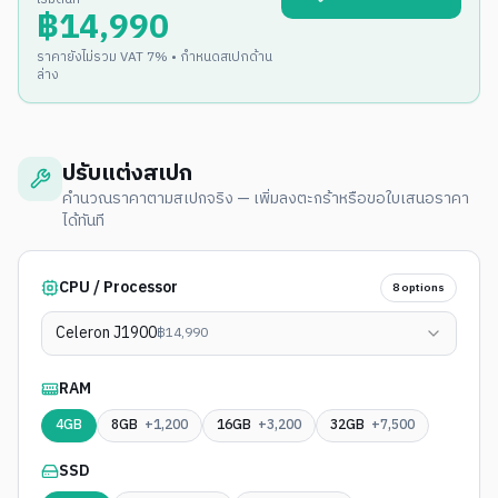
฿
14,990
ราคายังไม่รวม VAT 7% • กำหนดสเปกด้าน
ล่าง
ปรับแต่งสเปก
คำนวณราคาตามสเปกจริง — เพิ่มลงตะกร้าหรือขอใบเสนอราคา
ได้ทันที
CPU / Processor
8
options
Celeron J1900
฿
14,990
RAM
4
GB
8
GB
+1,200
16
GB
+3,200
32
GB
+7,500
SSD