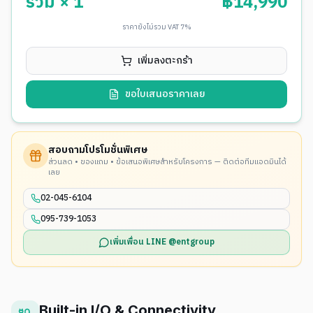
รวม ×
1
฿
14,990
ราคายังไม่รวม VAT 7%
เพิ่มลงตะกร้า
ขอใบเสนอราคาเลย
สอบถามโปรโมชั่นพิเศษ
ส่วนลด • ของแถม • ข้อเสนอพิเศษสำหรับโครงการ — ติดต่อทีมแอดมินได้
เลย
02-045-6104
095-739-1053
เพิ่มเพื่อน LINE @entgroup
Built-in I/O & Connectivity