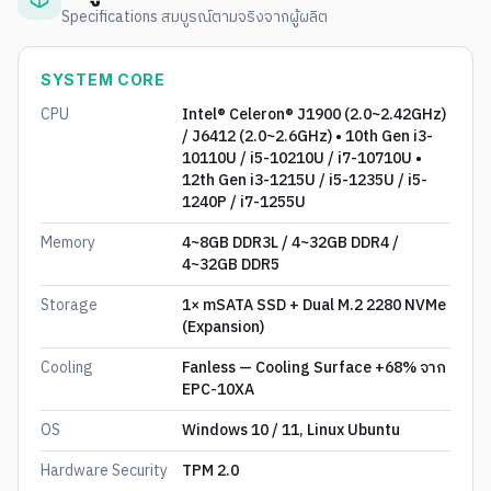
Specifications สมบูรณ์ตามจริงจากผู้ผลิต
SYSTEM CORE
CPU
Intel® Celeron® J1900 (2.0~2.42GHz)
/ J6412 (2.0~2.6GHz) • 10th Gen i3-
10110U / i5-10210U / i7-10710U •
12th Gen i3-1215U / i5-1235U / i5-
1240P / i7-1255U
Memory
4~8GB DDR3L / 4~32GB DDR4 /
4~32GB DDR5
Storage
1× mSATA SSD + Dual M.2 2280 NVMe
(Expansion)
Cooling
Fanless — Cooling Surface +68% จาก
EPC-10XA
OS
Windows 10 / 11, Linux Ubuntu
Hardware Security
TPM 2.0