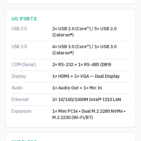
I/O PORTS
USB 2.0
2× USB 2.0 (Core™) / 5× USB 2.0
(Celeron®)
USB 3.0
4× USB 3.0 (Core™) / 1× USB 3.0
(Celeron®)
COM (Serial)
2× RS-232 + 1× RS-485 (DB9)
Display
1× HDMI + 1× VGA — Dual Display
Audio
1× Audio Out + 1× Mic In
Ethernet
2× 10/100/1000M Intel® I210 LAN
Expansion
1× Mini PCIe • Dual M.2 2280 NVMe •
M.2 2230 (Wi-Fi/BT)