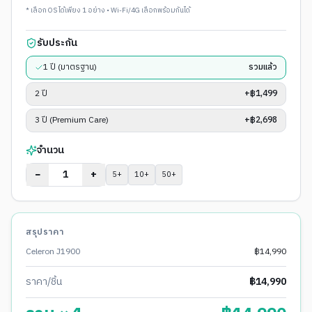
* เลือก OS ได้เพียง 1 อย่าง • Wi-Fi/4G เลือกพร้อมกันได้
รับประกัน
1 ปี (มาตรฐาน)
รวมแล้ว
2 ปี
+฿1,499
3 ปี (Premium Care)
+฿2,698
จำนวน
−
+
5
+
10
+
50
+
สรุปราคา
Celeron J1900
฿
14,990
ราคา/ชิ้น
฿
14,990