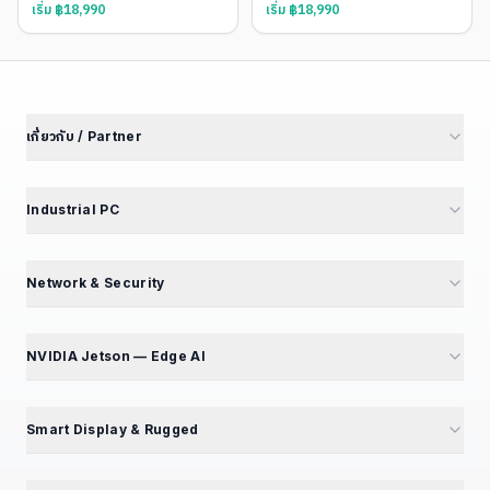
เริ่ม ฿
18,990
เริ่ม ฿
18,990
เกี่ยวกับ / Partner
เกี่ยวกับเรา
นักลงทุนสัมพันธ์
Industrial PC
พันธมิตรโรงงาน
M4 Avengers — Mini PC 5 รุ่น
Partner Portal
Mini PC — Office & SME
Network & Security
สร้างรายได้ Affiliate
GT Series — 12 รุ่น
Mini PC Firewall — 10 รุ่น
สมัคร Affiliate
GB Series — Compact
GT194L — 2.5G Best Seller
NVIDIA Jetson — Edge AI
ร่วมงานกับเรา — เปิดรับ 5 ตำแหน่ง
iBox Series
IPC068 — N100 Fanless
แนะนำ NVIDIA Jetson
EPC Box Series
IPC090 — Xeon 10G SFP+
📦 แคตตาล็อกผลิตภัณฑ์
Smart Display & Rugged
UPC Series — LEGO Modular
Volktek — Managed Switch
Jetson Modules (SoM)
Interactive Display & KIOSK
ดูเพิ่มเติม (+13)
CF Fiberlink — Industrial / PoE