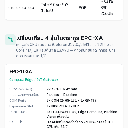
mSATA
Intel® Core™ i7-
8GB
SSD
C10.02.04.004
1255U
256GB
เปรียบเทียบ 4 รุ่นในตระกูล EPC-XA
ทุกรุ่นใช้ CPU เดียวกัน (Celeron J1900/J6412 → 12th Gen
Core™ i7) และเริ่มต้นที่ ฿13,990 — ต่างกันที่ขนาด, การระบาย
ความร้อน และ I/O
EPC-10XA
Compact Edge / IoT Gateway
ขนาด (W×D×H)
229 × 160 × 47 mm
การระบายความร้อน
Fanless — Baseline
COM Ports
3× COM (2×RS-232 + 1×RS-485)
Expansion Slot
1× Mini PCIe, 1× M.2
เหมาะกับงาน
IoT Gateway, POS, Edge Compute, Machine
Vision เบื้องต้น
ข้อแนะนำ
เลือกเมื่อพื้นที่ติดตั้งจำกัด งานเบา–กลาง ไม่รัน
CPU เต็ม 24/7