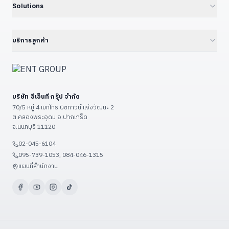
Developer Kits
15.6" Floor Kiosk (KD156B)
Solutions
Cloud Managed Switch
Embedded IPC / Edge AI
21.5" Floor / Wall Kiosk
ทุก Solutions — Hub
ดูเพิ่มเติม (+6)
GPU Server & Workstation
23.8" Wall-Mount Kiosk
Smart Factory 4.0
บริการลูกค้า
Professional Graphics Card
32" Floor Kiosk (KD32B)
Environmental · ESG · Carbon
ENT Group B2B Platform
ดูเพิ่มเติม (+7)
27" – 32" Conference
Government — ราชการ/รัฐวิสาหกิจ
ลงทะเบียนสินค้า
43" – 55" Smart Classroom
Education — โรงเรียน/มหาวิทยาลัย
แจ้งซ่อม
ดูเพิ่มเติม (+13)
บริษัท อีเอ็นที กรุ๊ป จำกัด
Restaurant & POS / KIOSK
เงื่อนไขรับประกัน
70/5 หมู่ 4 เมทโทร บิซทาวน์ แจ้งวัฒนะ 2
Food Factory — โรงงานอาหาร
ต.คลองพระอุดม อ.ปากเกร็ด
วิธีชำระเงิน
จ.นนทบุรี 11120
ดูเพิ่มเติม (+9)
ขั้นตอนจัดส่ง
02-045-6104
ติดต่อเรา / แผนที่
095-739-1053, 084-046-1315
ดูเพิ่มเติม (+3)
แผนที่สำนักงาน