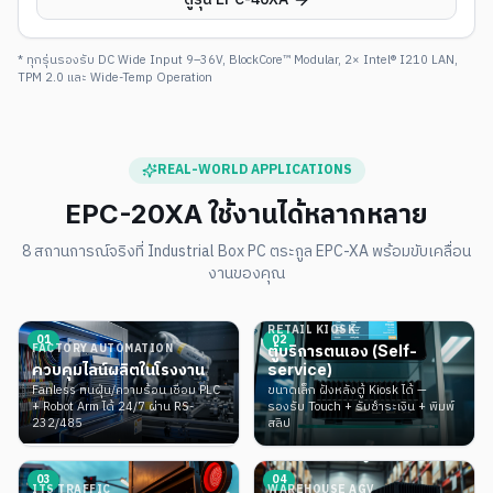
* ทุกรุ่นรองรับ DC Wide Input 9–36V, BlockCore™ Modular, 2× Intel® I210 LAN,
TPM 2.0 และ Wide-Temp Operation
REAL-WORLD APPLICATIONS
EPC-20XA
ใช้งานได้หลากหลาย
8 สถานการณ์จริงที่ Industrial Box PC ตระกูล EPC-XA พร้อมขับเคลื่อน
งานของคุณ
RETAIL KIOSK
0
1
0
2
FACTORY AUTOMATION
ตู้บริการตนเอง (Self-
ควบคุมไลน์ผลิตในโรงงาน
service)
Fanless ทนฝุ่น/ความร้อน เชื่อม PLC
ขนาดเล็ก ฝังหลังตู้ Kiosk ได้ —
+ Robot Arm ได้ 24/7 ผ่าน RS-
รองรับ Touch + รับชำระเงิน + พิมพ์
232/485
สลิป
0
3
0
4
ITS TRAFFIC
WAREHOUSE AGV