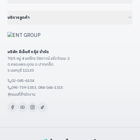
Cloud Managed Switch
Embedded IPC / Edge AI
21.5" Floor / Wall Kiosk
ทุก Solutions — Hub
ดูเพิ่มเติม (+6)
GPU Server & Workstation
23.8" Wall-Mount Kiosk
Smart Factory 4.0
บริการลูกค้า
Professional Graphics Card
32" Floor Kiosk (KD32B)
Environmental · ESG · Carbon
ENT Group B2B Platform
ดูเพิ่มเติม (+7)
27" – 32" Conference
Government — ราชการ/รัฐวิสาหกิจ
ลงทะเบียนสินค้า
43" – 55" Smart Classroom
Education — โรงเรียน/มหาวิทยาลัย
แจ้งซ่อม
ดูเพิ่มเติม (+13)
บริษัท อีเอ็นที กรุ๊ป จำกัด
Restaurant & POS / KIOSK
เงื่อนไขรับประกัน
70/5 หมู่ 4 เมทโทร บิซทาวน์ แจ้งวัฒนะ 2
Food Factory — โรงงานอาหาร
ต.คลองพระอุดม อ.ปากเกร็ด
วิธีชำระเงิน
จ.นนทบุรี 11120
ดูเพิ่มเติม (+9)
ขั้นตอนจัดส่ง
02-045-6104
ติดต่อเรา / แผนที่
095-739-1053, 084-046-1315
ดูเพิ่มเติม (+3)
แผนที่สำนักงาน