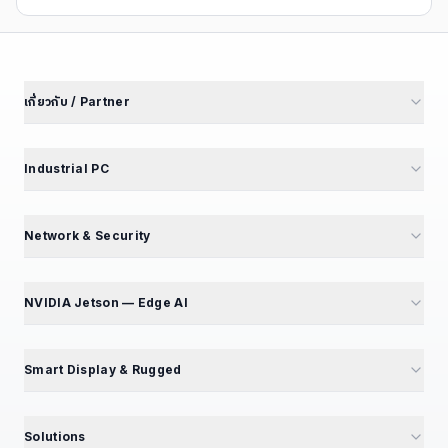
เกี่ยวกับ / Partner
เกี่ยวกับเรา
นักลงทุนสัมพันธ์
Industrial PC
พันธมิตรโรงงาน
M4 Avengers — Mini PC 5 รุ่น
Partner Portal
Mini PC — Office & SME
Network & Security
สร้างรายได้ Affiliate
GT Series — 12 รุ่น
Mini PC Firewall — 10 รุ่น
สมัคร Affiliate
GB Series — Compact
GT194L — 2.5G Best Seller
NVIDIA Jetson — Edge AI
ร่วมงานกับเรา — เปิดรับ 5 ตำแหน่ง
iBox Series
IPC068 — N100 Fanless
แนะนำ NVIDIA Jetson
EPC Box Series
IPC090 — Xeon 10G SFP+
📦 แคตตาล็อกผลิตภัณฑ์
Smart Display & Rugged
UPC Series — LEGO Modular
Volktek — Managed Switch
Jetson Modules (SoM)
Interactive Display & KIOSK
ดูเพิ่มเติม (+13)
CF Fiberlink — Industrial / PoE
Developer Kits
15.6" Floor Kiosk (KD156B)
Solutions