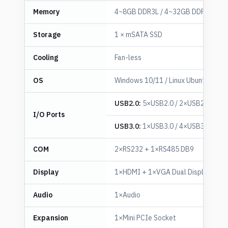
Memory
4~8GB DDR3L / 4~32GB DDR4 / 4~
Storage
1 × mSATA SSD
Cooling
Fan-less
OS
Windows 10/11 / Linux Ubuntu
USB2.0:
5×USB2.0 / 2×USB2.0
I/O Ports
USB3.0:
1×USB3.0 / 4×USB3.0
COM
2×RS232 + 1×RS485 DB9
Display
1×HDMI + 1×VGA Dual Display
Audio
1×Audio
Expansion
1×Mini PCIe Socket