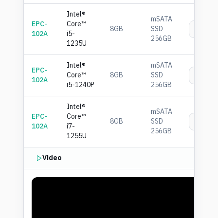
Intel®
mSATA
EPC-
Core™
8GB
SSD
เพิ่
102A
i5-
256GB
1235U
Intel®
mSATA
EPC-
Core™
8GB
SSD
เพิ่
102A
i5-1240P
256GB
Intel®
mSATA
EPC-
Core™
8GB
SSD
เพิ่
102A
i7-
256GB
1255U
Video