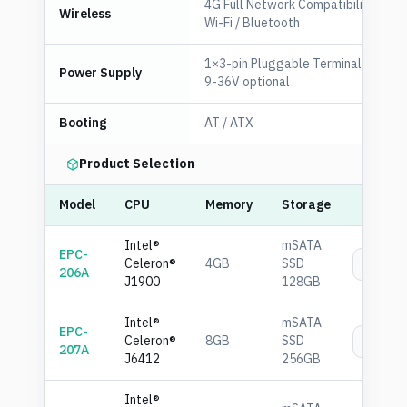
4G Full Network Compatibility (Opti
Wireless
Wi-Fi / Bluetooth
1×3-pin Pluggable Terminal Block f
Power Supply
9-36V optional
Booting
AT / ATX
Product Selection
Model
CPU
Memory
Storage
Intel®
mSATA
EPC-
Celeron®
4GB
SSD
เพิ่
206A
J1900
128GB
Intel®
mSATA
EPC-
Celeron®
8GB
SSD
เพิ่
207A
J6412
256GB
Intel®