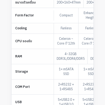
ขนาดตัวเครื่อง
200×160×47mm
200×160×7
Enhanced
Form Factor
Compact
Height
Cooling
Fanless
Fanless
Celeron ~
Celeron ~
CPU รองรับ
Core i7 12th
Core i7 12th
4~32GB
4~3
RAM
DDR3L/DDR4/DDR5
DDR3L/D
1× mSATA
1× mSATA
Storage
SSD
SSD
2×RS232 +
2×RS232 +
COM Port
1×RS485
1×RS485
5×USB2.0 +
5×USB2.0 +
USB
1×USB3.0
1×USB3.0