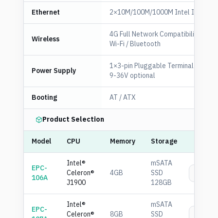
Ethernet
2×10M/100M/1000M Intel I210 LA
4G Full Network Compatibility (Opti
Wireless
Wi-Fi / Bluetooth
1×3-pin Pluggable Terminal Block f
Power Supply
9-36V optional
Booting
AT / ATX
Product Selection
Model
CPU
Memory
Storage
Intel®
mSATA
EPC-
Celeron®
4GB
SSD
เพิ่
106A
J1900
128GB
Intel®
mSATA
EPC-
Celeron®
8GB
SSD
เพิ่