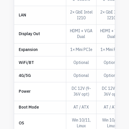
2× GbE Intel
2× GbE Intel
LAN
I210
I210
HDMI + VGA
HDMI + VGA
Display Out
Dual
Dual
Expansion
1× Mini PCIe
1× Mini PCIe
WiFi/BT
Optional
Optional
4G/5G
Optional
Optional
DC 12V (9-
DC 12V (9-
Power
36V opt)
36V opt)
Boot Mode
AT / ATX
AT / ATX
Win 10/11,
Win 10/11,
OS
Linux
Linux