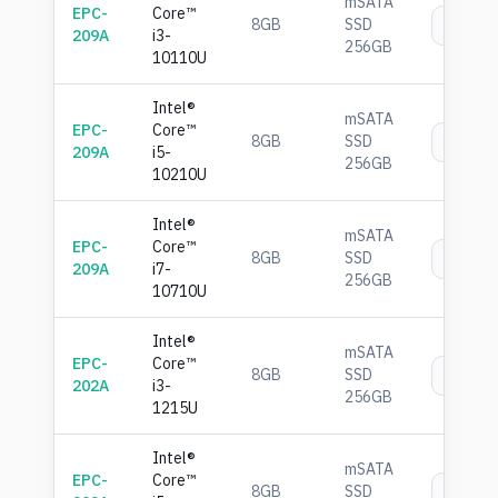
mSATA
EPC-
Core™
8GB
SSD
เพิ่
209A
i3-
256GB
10110U
Intel®
mSATA
EPC-
Core™
8GB
SSD
เพิ่
209A
i5-
256GB
10210U
Intel®
mSATA
EPC-
Core™
8GB
SSD
เพิ่
209A
i7-
256GB
10710U
Intel®
mSATA
EPC-
Core™
8GB
SSD
เพิ่
202A
i3-
256GB
1215U
Intel®
mSATA
EPC-
Core™
8GB
SSD
เพิ่