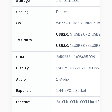
Storage
1 × mSATA SSD
Cooling
Fan-less
OS
Windows 10/11 / Linux Ubuntu
USB2.0:
5×USB2.0 / 2×USB2.0
I/O Ports
USB3.0:
1×USB3.0 / 4×USB3.0
COM
2×RS232 + 1×RS485 DB9
Display
1×HDMI + 1×VGA Dual Display
Audio
1×Audio
Expansion
1×Mini PCIe Socket
Ethernet
2×10M/100M/1000M Intel I210 LA