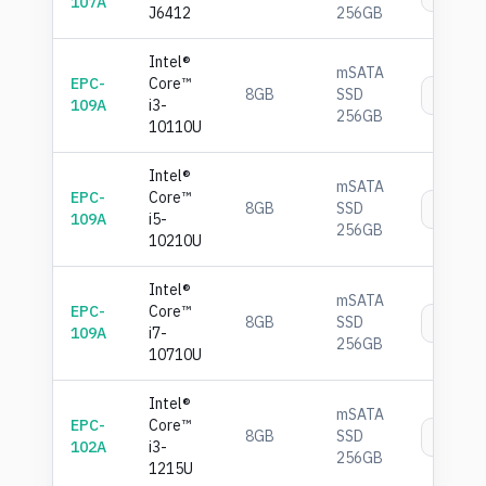
107A
J6412
256GB
Intel®
mSATA
EPC-
Core™
8GB
SSD
เพิ่
109A
i3-
256GB
10110U
Intel®
mSATA
EPC-
Core™
8GB
SSD
เพิ่
109A
i5-
256GB
10210U
Intel®
mSATA
EPC-
Core™
8GB
SSD
เพิ่
109A
i7-
256GB
10710U
Intel®
mSATA
EPC-
Core™
8GB
SSD
เพิ่
102A
i3-
256GB
1215U