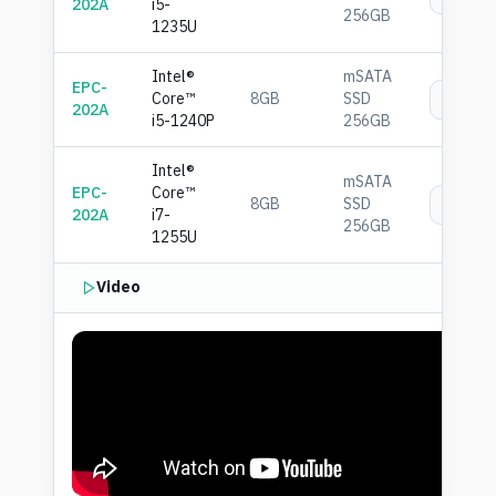
202A
i5-
256GB
1235U
Intel®
mSATA
EPC-
Core™
8GB
SSD
เพิ่
202A
i5-1240P
256GB
Intel®
mSATA
EPC-
Core™
8GB
SSD
เพิ่
202A
i7-
256GB
1255U
Video