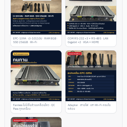
EPC-109A · i3-10110U · RAM 8GB ·
COM RS-232 ×3 + RS-485 · LAN
SSD 256GB · Wi-Fi
Gigabit ×2 · VGA + HDMI
Fanless ไม่มีชิ้นส่วนเคลื่อนไหว · QC
Adapter · สายไฟ · เสา Wi-Fi ครบใน
Pass ทุกเครื่อง
กล่อง