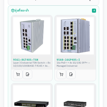
รุ่นที่แนะนำ
4
9561-8GT4XS-TSN
9560-16GP4XS-I
Layer 3 Industrial TSN Switch — 8x
16x PoE+ + 4x 1G/10G SFP+ —
10/100/1000BASE-T RJ45 + 4x
Managed Industrial
100M/1G/10G SFP+