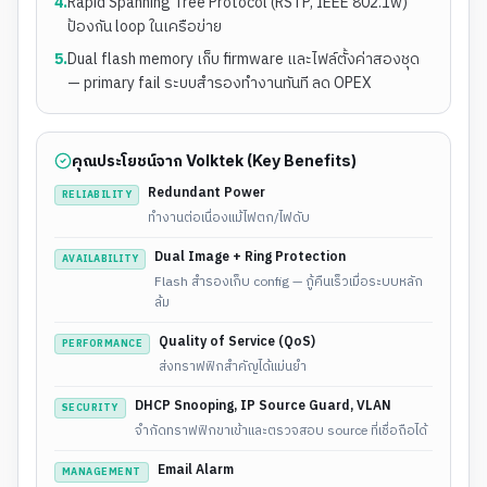
4
.
Rapid Spanning Tree Protocol (RSTP, IEEE 802.1w)
ป้องกัน loop ในเครือข่าย
5
.
Dual flash memory เก็บ firmware และไฟล์ตั้งค่าสองชุด
— primary fail ระบบสำรองทำงานทันที ลด OPEX
คุณประโยชน์จาก Volktek (Key Benefits)
Redundant Power
RELIABILITY
ทำงานต่อเนื่องแม้ไฟตก/ไฟดับ
Dual Image + Ring Protection
AVAILABILITY
Flash สำรองเก็บ config — กู้คืนเร็วเมื่อระบบหลัก
ล้ม
Quality of Service (QoS)
PERFORMANCE
ส่งทราฟฟิกสำคัญได้แม่นยำ
DHCP Snooping, IP Source Guard, VLAN
SECURITY
จำกัดทราฟฟิกขาเข้าและตรวจสอบ source ที่เชื่อถือได้
Email Alarm
MANAGEMENT