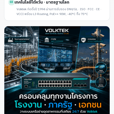
เทคโนโลยีไต้หวัน · มาตรฐานโลก
03
Volktek ก่อตั้งปี 1994 ผ่านการรับรอง DNV/GL · ISO · FCC · CE ·
VCCI พร้อม L3 Routing, PoE++ 90W, -40°C ถึง 75°C