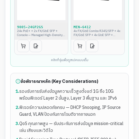
9005-24GP2GS
MEN-6412
24x PoE+ + 2x FX/GbE SFP +
4x FX/GbE Combo RJ45/SFP + 4x
Console — Managed High-Density
FX/GbE SFP + 4x GbE SFP +
(AC/DC)
Console — Managed Aggregation
Switch
คลิกที่รุ่นเพื่อดูสเปคแบบเต็ม
ข้อพิจารณาหลัก (Key Considerations)
1
.
รองรับการรับส่งข้อมูลความเร็วสูงตั้งแต่ 1G ถึง 10G
พร้อมฟีเจอร์ Layer 2 ขั้นสูง, Layer 3 พื้นฐาน และ IPv6
2
.
ฟีเจอร์ความปลอดภัยครบ — DHCP Snooping, IP Source
Guard, VLAN ป้องกันการโจมตีจากภายนอก
3
.
QoS คุณภาพสูง — รับประกันการส่งข้อมูล mission-critical
เช่น เสียงและวิดีโอ