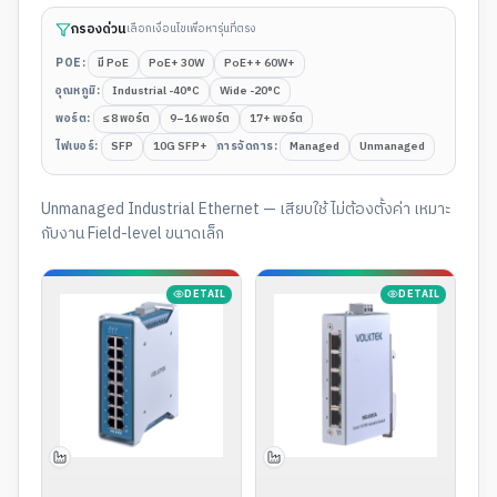
กรองด่วน
เลือกเงื่อนไขเพื่อหารุ่นที่ตรง
POE
:
มี PoE
PoE+ 30W
PoE++ 60W+
อุณหภูมิ
:
Industrial -40°C
Wide -20°C
พอร์ต
:
≤ 8 พอร์ต
9–16 พอร์ต
17+ พอร์ต
ไฟเบอร์
:
SFP
10G SFP+
การจัดการ
:
Managed
Unmanaged
Unmanaged Industrial Ethernet — เสียบใช้ ไม่ต้องตั้งค่า เหมาะ
กับงาน Field-level ขนาดเล็ก
DETAIL
DETAIL