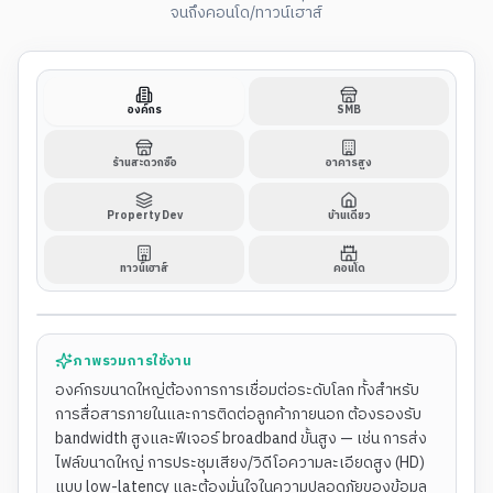
จนถึงคอนโด/ทาวน์เฮาส์
องค์กร
SMB
ร้านสะดวกซื้อ
อาคารสูง
Property Dev
บ้านเดี่ยว
BROADBAND — FTTBIZ
ทาวน์เฮาส์
คอนโด
องค์กรขนาดใหญ่ (Corporations)
ภาพรวมการใช้งาน
องค์กรขนาดใหญ่ต้องการการเชื่อมต่อระดับโลก ทั้งสำหรับ
การสื่อสารภายในและการติดต่อลูกค้าภายนอก ต้องรองรับ
bandwidth สูงและฟีเจอร์ broadband ขั้นสูง — เช่น การส่ง
ไฟล์ขนาดใหญ่ การประชุมเสียง/วิดีโอความละเอียดสูง (HD)
แบบ low-latency และต้องมั่นใจในความปลอดภัยของข้อมูล