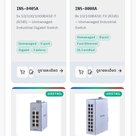
INS-8405A
INS-8008A
5x 10/100/1000BASE-T
8x 10/100BASE-TX (RJ45)
(RJ45) — Unmanaged
— Unmanaged Industrial
Industrial Gigabit Switch
Switch
Unmanaged
8-port
Unmanaged
5-port
Fast Ethernet
Gigabit
Fanless
UL Certified
ดูรายละเอียด
ดูรายละเอียด
DETAIL
DETAIL