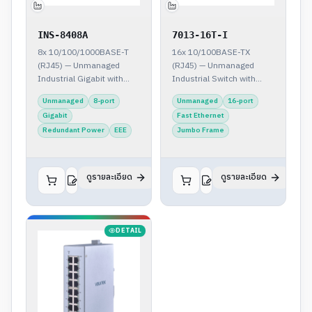
INS-8408A
7013-16T-I
8x 10/100/1000BASE-T
16x 10/100BASE-TX
(RJ45) — Unmanaged
(RJ45) — Unmanaged
Industrial Gigabit with
Industrial Switch with
Redundant Power
16KB Jumbo Frame
Unmanaged
8-port
Unmanaged
16-port
Gigabit
Fast Ethernet
Redundant Power
EEE
Jumbo Frame
ดูรายละเอียด
ดูรายละเอียด
DETAIL