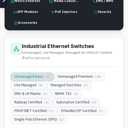
Metro Ethernet
Media Converter
EMS / NMS
SFP Modules
PoE Injectors
Security
Accessories
Industrial Ethernet Switches
Unmanaged, Lite Managed, Managed และ DNV/LR Certified
สำหรับงานทางทะเล
Unmanaged Basic
Unmanaged Premium
(
7
)
(
10
)
Lite Managed
Managed Switches
(
4
)
(
7
)
DNV & LR Marine
NEMA TS2
(
1
)
(
2
)
Railway Certified
Substation Certified
(
3
)
(
3
)
PROFINET Certified
EtherNet/IP Certified
(
1
)
(
1
)
Single-Pair Ethernet (SPE)
(
1
)