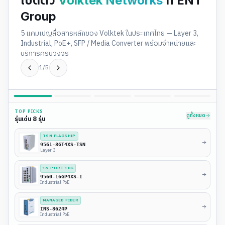
เปิดตัว
Volktek Networks
ที่ ENT
Group
5 แคมเปญสื่อสารหลักของ Volktek ในประเทศไทย — Layer 3,
Industrial, PoE+, SFP / Media Converter พร้อมจำหน่ายและ
บริการครบวงจร
1
/
5
เปิดตัวเว็บไซต์ใหม่
TOP PICKS
ดูทั้งหมด
รุ่นเด่น
8
รุ่น
TSN FLAGSHIP
9561-8GT4XS-TSN
Layer 3
16-PORT 10G
9560-16GP4XS-I
Industrial PoE
MANAGED FIBER
INS-8624P
Industrial PoE