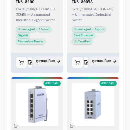
INS-840G
INS-8005A
16x 10/100/1000BASE-T
5x 10/100BASE-TX (RJ45)
(RJ45) — Unmanaged
— Unmanaged Industrial
Industrial Gigabit Switch
Switch
Unmanaged
16-port
Unmanaged
5-port
Gigabit
Fast Ethernet
Redundant Power
UL Certified
ดูรายละเอียด
ดูรายละเอียด
DETAIL
DETAIL