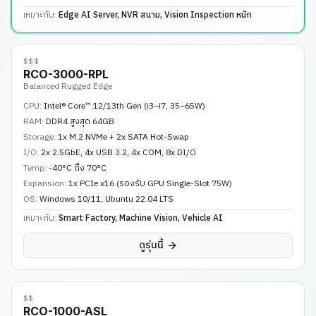
เหมาะกับ:
Edge AI Server, NVR สนาม, Vision Inspection หนัก
$$$
RCO-3000-RPL
Balanced Rugged Edge
CPU:
Intel® Core™ 12/13th Gen (i3–i7, 35–65W)
RAM:
DDR4 สูงสุด 64GB
Storage:
1x M.2 NVMe + 2x SATA Hot-Swap
I/O:
2x 2.5GbE, 4x USB 3.2, 4x COM, 8x DI/O
Temp:
-40°C ถึง 70°C
Expansion:
1x PCIe x16 (รองรับ GPU Single-Slot 75W)
OS:
Windows 10/11, Ubuntu 22.04 LTS
เหมาะกับ:
Smart Factory, Machine Vision, Vehicle AI
ดูรุ่นนี้
$$
RCO-1000-ASL