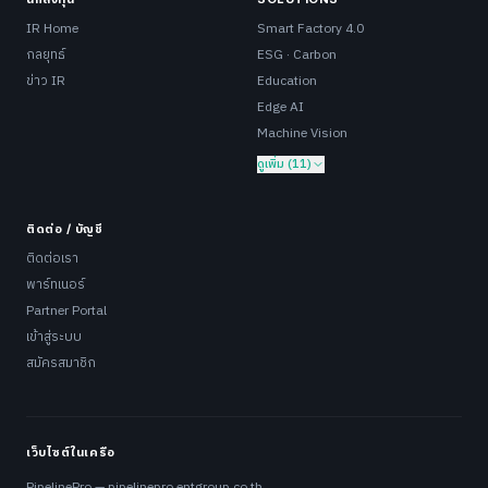
IR Home
Smart Factory 4.0
กลยุทธ์
ESG · Carbon
ข่าว IR
Education
Edge AI
Machine Vision
ดูเพิ่ม (11)
ติดต่อ / บัญชี
ติดต่อเรา
พาร์ทเนอร์
Partner Portal
เข้าสู่ระบบ
สมัครสมาชิก
เว็บไซต์ในเครือ
PipelinePro — pipelinepro.entgroup.co.th