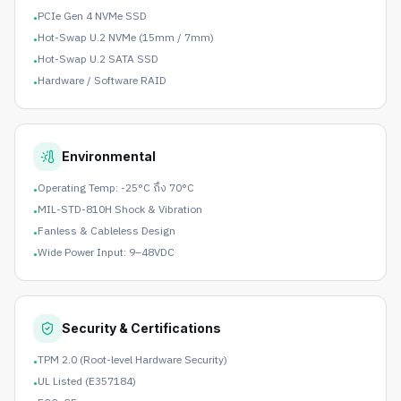
PCIe Gen 4 NVMe SSD
•
Hot-Swap U.2 NVMe (15mm / 7mm)
•
Hot-Swap U.2 SATA SSD
•
Hardware / Software RAID
•
Environmental
Operating Temp: -25°C ถึง 70°C
•
MIL-STD-810H Shock & Vibration
•
Fanless & Cableless Design
•
Wide Power Input: 9–48VDC
•
Security & Certifications
TPM 2.0 (Root-level Hardware Security)
•
UL Listed (E357184)
•