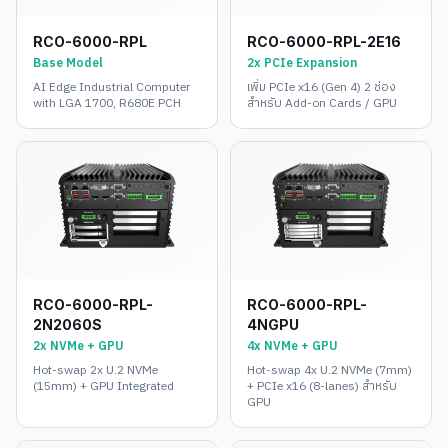
RCO-6000-RPL-2E16
RCO-6000-RPL
2x PCIe Expansion
Base Model
เพิ่ม PCIe x16 (Gen 4) 2 ช่อง
AI Edge Industrial Computer
สำหรับ Add-on Cards / GPU
with LGA 1700, R680E PCH
RCO-6000-RPL-
RCO-6000-RPL-
2N2060S
4NGPU
2x NVMe + GPU
4x NVMe + GPU
Hot-swap 2x U.2 NVMe
Hot-swap 4x U.2 NVMe (7mm)
(15mm) + GPU Integrated
+ PCIe x16 (8-lanes) สำหรับ
GPU