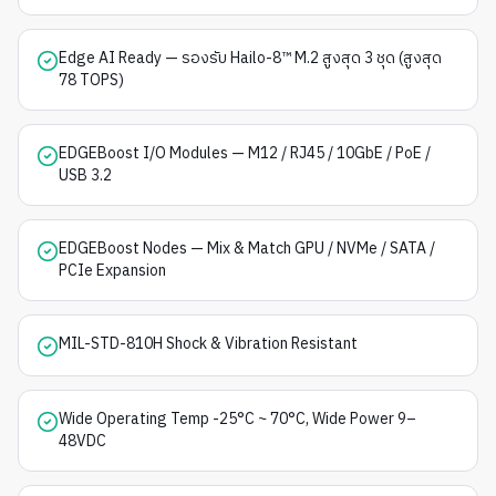
Edge AI Ready — รองรับ Hailo-8™ M.2 สูงสุด 3 ชุด (สูงสุด
78 TOPS)
EDGEBoost I/O Modules — M12 / RJ45 / 10GbE / PoE /
USB 3.2
EDGEBoost Nodes — Mix & Match GPU / NVMe / SATA /
PCIe Expansion
MIL-STD-810H Shock & Vibration Resistant
Wide Operating Temp -25°C ~ 70°C, Wide Power 9–
48VDC