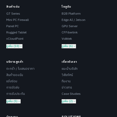
สินค้าเด่น
โซลูชัน
GT Series
B2B Platform
Mini PC Firewall
Edge AI / Jetson
Panel PC
GPU Server
Rugged Tablet
CFFiberlink
vCloudPoint
Volktek
ดูเพิ่ม (10)
ดูเพิ่ม (6)
บริการลูกค้า
เกี่ยวกับเรา
ตะกร้า / ใบเสนอราคา
แนะนำบริษัท
สินค้าของฉัน
วิสัยทัศน์
แจ้งซ่อม
ทีมงาน
การจัดส่ง
ข่าวสาร
การรับประกัน
Case Studies
ดูเพิ่ม (5)
ดูเพิ่ม (2)
นักลงทุน
SOLUTIONS