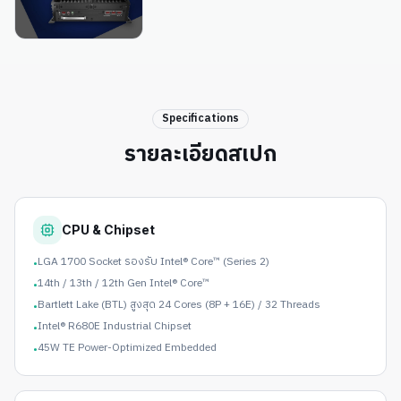
Specifications
รายละเอียดสเปก
CPU & Chipset
LGA 1700 Socket รองรับ Intel® Core™ (Series 2)
•
14th / 13th / 12th Gen Intel® Core™
•
Bartlett Lake (BTL) สูงสุด 24 Cores (8P + 16E) / 32 Threads
•
Intel® R680E Industrial Chipset
•
45W TE Power-Optimized Embedded
•