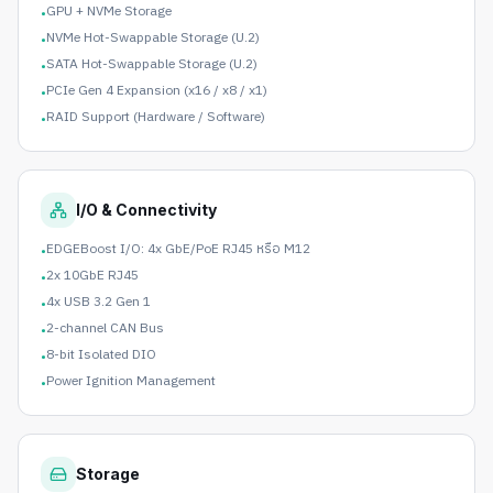
GPU + NVMe Storage
•
NVMe Hot-Swappable Storage (U.2)
•
SATA Hot-Swappable Storage (U.2)
•
PCIe Gen 4 Expansion (x16 / x8 / x1)
•
RAID Support (Hardware / Software)
•
I/O & Connectivity
EDGEBoost I/O: 4x GbE/PoE RJ45 หรือ M12
•
2x 10GbE RJ45
•
4x USB 3.2 Gen 1
•
2-channel CAN Bus
•
8-bit Isolated DIO
•
Power Ignition Management
•
Storage