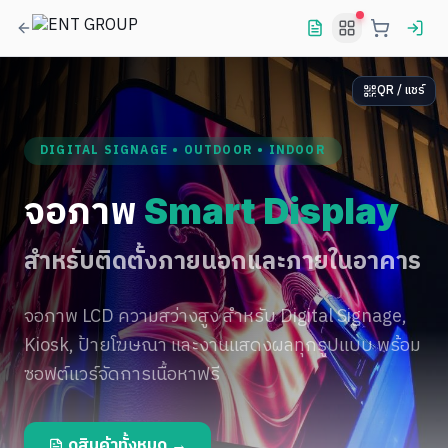
QR / แชร์
DIGITAL SIGNAGE • OUTDOOR • INDOOR
จอภาพ
Smart Display
สำหรับติดตั้งภายนอกและภายในอาคาร
จอภาพ LCD ความสว่างสูง สำหรับ Digital Signage,
Kiosk, ป้ายโฆษณา และงานแสดงผลทุกรูปแบบ พร้อม
ซอฟต์แวร์จัดการเนื้อหาฟรี
ดูสินค้าทั้งหมด →