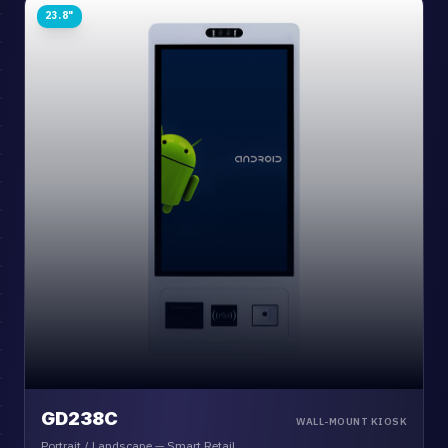
23.8"
GD238C
WALL-MOUNT KIOSK
Portrait / Landscape — Smart Retail