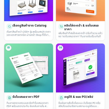
เลือกดูสินค้าจาก Catalog
หยิบใส่ตะกร้า & ขอใบเสนอ
ราคา
ค้นหาสินค้ากว่า 200+ รุ่น พร้อมสเปก ราคา
เพิ่มสินค้าที่สนใจลงตะกร้า ปรับจำนวน แล้ว
และเอกสารเทคนิค ผ่านหน้า Shop ที่ใช้งาน
กด 'ขอใบเสนอราคา' ทีมขายรับเรื่องทันที
ง่าย
03
04
รับใบเสนอราคา PDF
อนุมัติ & แนบ PO/สลิป
ทีมขายตรวจสอบและจัดทำใบเสนอราคา
ยืนยันการสั่งซื้อในระบบ อัปโหลด PO หรือ
PDF พร้อมตราประทับ ส่งกลับภายใน 4
สลิปโอนเงิน ติดตามสถานะอนุมัติแบบ