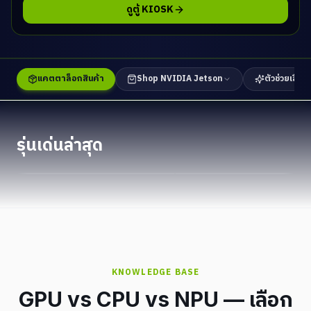
ดูตู้ KIOSK
แคตตาล็อกสินค้า
Shop NVIDIA Jetson
ตัวช่วยเลือกร
ขายดี
n Thor
ชุดพัฒนา Orin Nano Super
รุ่นเด่นล่าสุด
่นยนต์และยานยนต์อัตโนมัติ
67 TOPS Super Mode — เริ่มต้น Edge AI ที่ดีที่สุด
KNOWLEDGE BASE
GPU vs CPU vs NPU — เลือก