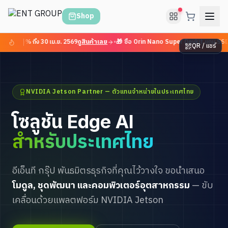
Shop
งสุด 15% ถึง 30 เม.ย. 2569
ดูสินค้าเลย
•
🎁 ซื้อ Orin Nano Super Devkit แถม SSD 2
QR / แชร์
NVIDIA Jetson Partner — ตัวแทนจำหน่ายในประเทศไทย
โซลูชัน Edge AI
สำหรับประเทศไทย
อีเอ็นที กรุ๊ป พันธมิตรธุรกิจที่คุณไว้วางใจ ขอนำเสนอ
โมดูล, ชุดพัฒนา และคอมพิวเตอร์อุตสาหกรรม
— ขับ
เคลื่อนด้วยแพลตฟอร์ม NVIDIA Jetson