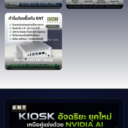
2× GigE · 4× USB 3.0 · 4× COM · CAN ·
ตรวจ QC เรียลไทม์ · ลด downtime · เพิ่ม
GPIO · 4G SIM
กำลังผลิต 30%+
ทำไมต้องซื้อกับ ENT Group
ตัวแทนทางการ · รับประกัน 1 ปี · Onsite ทั่ว
ประเทศ