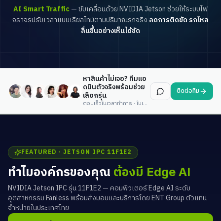
AI Smart Traffic
— ขับเคลื่อนด้วย NVIDIA Jetson ช่วยให้ระบบไฟ
จราจรปรับเวลาแบบเรียลไทม์ตามปริมาณรถจริง
ลดการติดขัด รถไหล
ลื่นขึ้นอย่างเห็นได้ชัด
หาสินค้าไม่เจอ? ทีมแอ
ดมินตัวจริงพร้อมช่วย
ติดต่อทีม
เลือกรุ่น
ตอบเร็วในเวลาทำการ · ใบเสนอราคาภายในวันเดียว
FEATURED · JETSON IPC 11F1E2
ทำไมองค์กรของคุณ
ต้องมี Edge AI
NVIDIA Jetson IPC รุ่น 11F1E2 — คอมพิวเตอร์ Edge AI ระดับ
อุตสาหกรรม Fanless พร้อมส่งมอบและบริการโดย ENT Group ตัวแทน
จำหน่ายในประเทศไทย