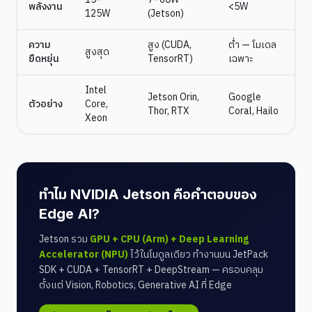
พลังงาน
<5W
125W
(Jetson)
ความ
สูง (CUDA,
ต่ำ — โมเดล
สูงสุด
ยืดหยุ่น
TensorRT)
เฉพาะ
Intel
Jetson Orin,
Google
ตัวอย่าง
Core,
Thor, RTX
Coral, Hailo
Xeon
ทำไม NVIDIA Jetson คือคำตอบของ
Edge AI?
Jetson รวม
GPU + CPU (Arm) + Deep Learning
Accelerator (NPU)
ไว้ในโมดูลเดียว ทำงานบน JetPack
SDK + CUDA + TensorRT + DeepStream — ครอบคลุม
ตั้งแต่ Vision, Robotics, Generative AI ที่ Edge