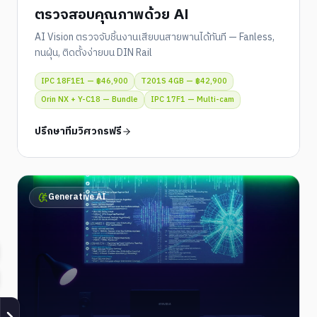
ตรวจสอบคุณภาพด้วย AI
AI Vision ตรวจจับชิ้นงานเสียบนสายพานได้ทันที — Fanless,
ทนฝุ่น, ติดตั้งง่ายบน DIN Rail
IPC 18F1E1 — ฿46,900
T201S 4GB — ฿42,900
Orin NX + Y-C18 — Bundle
IPC 17F1 — Multi-cam
ปรึกษาทีมวิศวกรฟรี
Generative AI