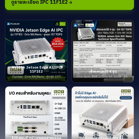
ดูรายละเอียด IPC 11F1E2
NVIDIA Jetson Edge AI IPC
11F1E2
เลือกสเปกได้ 4 รุ่น
Fanless · Orin NX/Nano · สูงสุด 157
Orin Nano 4GB → Orin NX 16GB · 34–
TOPS
157 TOPS
I/O ครบสำหรับงานอุตสาหกรรม
ทำไมองค์กรต้องมี Edge AI