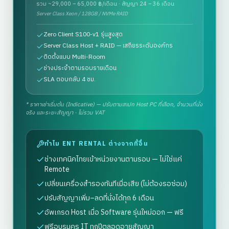
รวม
~29,000 – 65,000
฿/เดือน · สัญญา 24 – 36 เดือน
Server Class Xeon / 128GB / NVMe RAID
Zero Client S100-v1 รุ่นสูงสุด
Server Class Host + RAID — เสถียรระดับองค์กร
ติดตั้งแบบ Multi-Room
ช่างประจำตามรอบรายเดือน
SLA ตอบกลับ 4 ชม.
* ราคาเช่าเริ่มต้น (Indicative) — ปรับตามสเปก Host PC ที่เลือก, จำนวนที่นั่ง
จริง และระยะสัญญา · ไม่รวม VAT
ทำไม ENT RENTAL ต่างจากที่อื่น
ช่างเทคนิคไทยเข้าหน่วยงานตามรอบ — ไม่ใช่แค่
Remote
เปลี่ยนเครื่องสำรองทันทีเมื่อเสีย (ไม่ต้องรอซ่อม)
ปรับสัญญาเพิ่ม–ลดที่นั่งได้ทุก 6 เดือน
อัพเกรด Host เมื่อ Software รุ่นใหม่ออก — ฟรี
ฟรีอบรมครู IT ทุกปีตลอดอายุสัญญา