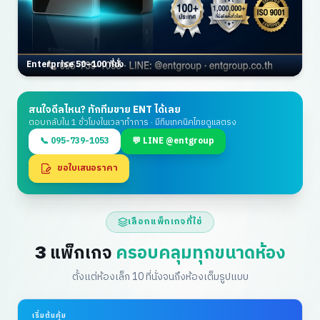
Enterprise 50–100 ที่นั่ง
สนใจดีลไหน? ทักทีมขาย ENT ได้เลย
ตอบกลับใน 1 ชั่วโมงในเวลาทำการ · มีทีมเทคนิคไทยดูแลตรง
📞 095-739-1053
💬 LINE @entgroup
ขอใบเสนอราคา
เลือกแพ็กเกจที่ใช่
3 แพ็กเกจ
ครอบคลุมทุกขนาดห้อง
ตั้งแต่ห้องเล็ก 10 ที่นั่งจนถึงห้องเต็มรูปแบบ
เริ่มต้นคุ้ม