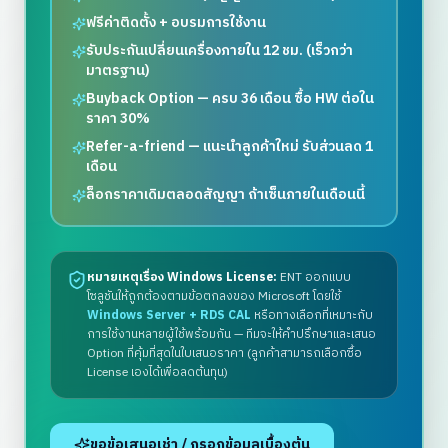
ฟรีค่าติดตั้ง + อบรมการใช้งาน
รับประกันเปลี่ยนเครื่องภายใน 12 ชม. (เร็วกว่า
มาตรฐาน)
Buyback Option — ครบ 36 เดือน ซื้อ HW ต่อใน
ราคา 30%
Refer-a-friend — แนะนำลูกค้าใหม่ รับส่วนลด 1
เดือน
ล็อกราคาเดิมตลอดสัญญา ถ้าเซ็นภายในเดือนนี้
หมายเหตุเรื่อง Windows License:
ENT ออกแบบ
โซลูชันให้ถูกต้องตามข้อตกลงของ Microsoft โดยใช้
Windows Server + RDS CAL
หรือทางเลือกที่เหมาะกับ
การใช้งานหลายผู้ใช้พร้อมกัน — ทีมจะให้คำปรึกษาและเสนอ
Option ที่คุ้มที่สุดในใบเสนอราคา (ลูกค้าสามารถเลือกซื้อ
License เองได้เพื่อลดต้นทุน)
ขอข้อเสนอเช่า / กรอกข้อมูลเบื้องต้น