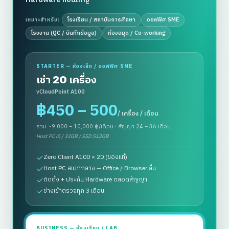
โรงเรียน / สถาบันการศึกษา
ออฟฟิศ SME
เหมาะสำหรับ:
โรงงาน (QC / บันทึกข้อมูล)
ห้องสมุด / Co-working
STARTER — ห้องเล็ก / ออฟฟิศ SME
เช่า
20 เครื่อง
vCloudPoint A100
฿
450 – 500
/ เครื่อง / เดือน
รวม
~9,000 – 10,000
฿/เดือน · สัญญา 24 – 36 เดือน
Host PC i5 / 32GB / SSD 512GB
Zero Client A100 × 20 (ของแท้)
Host PC สเปกกลาง — Office / Browser ลื่น
ติดตั้ง + ประกัน Hardware ตลอดสัญญา
ช่างเข้าตรวจทุก 3 เดือน
BUSINESS — ห้องเรียน / LAB