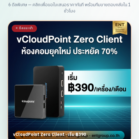
6 ดีลพิเศษ — คลิกเพื่อขอใบเสนอราคาทันที พร้อมทีมขายตอบกลับใน 1
ชั่วโมง
⭐ ดีลแนะนำ
vCloudPoint Zero Client · เริ่ม ฿390