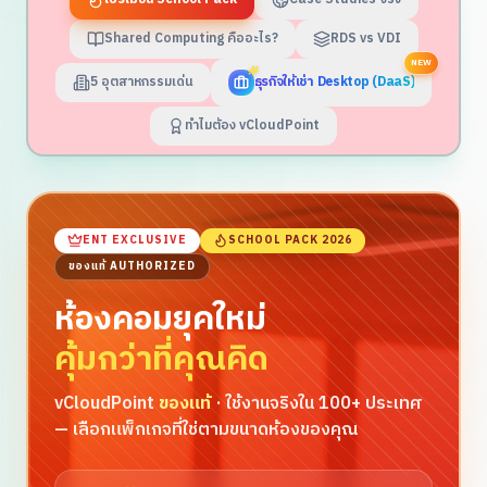
Shared Computing คืออะไร?
RDS vs VDI
NEW
5 อุตสาหกรรมเด่น
ธุรกิจให้เช่า Desktop (DaaS)
ทำไมต้อง vCloudPoint
ENT EXCLUSIVE
SCHOOL PACK 2026
ของแท้ AUTHORIZED
ห้องคอมยุคใหม่
คุ้มกว่าที่คุณคิด
vCloudPoint
ของแท้
· ใช้งานจริงใน 100+ ประเทศ
— เลือกแพ็กเกจที่ใช่ตามขนาดห้องของคุณ