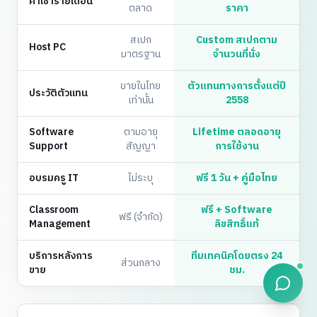
ค่าเช่ารายเดือน
ตลาด
ราคา
สเปก
Custom สเปกตาม
Host PC
มาตรฐาน
จำนวนที่นั่ง
ขายในไทย
ตัวแทนทางการตั้งแต่ปี
ประวัติตัวแทน
เท่านั้น
2558
Software
ตามอายุ
Lifetime ตลอดอายุ
Support
สัญญา
การใช้งาน
อบรมครู IT
ไม่ระบุ
ฟรี 1 วัน + คู่มือไทย
Classroom
ฟรี + Software
ฟรี (จำกัด)
Management
ลิขสิทธิ์แท้
บริการหลังการ
ทีมเทคนิคโดยตรง 24
ส่วนกลาง
ขาย
ชม.