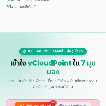
ใช้กับ Windows 11 ได้หรือเปล่า?
คืนทุนภายในกี่เดือน?
INTERACTIVE · คลิกแท็บเพื่อดูเนื้อหา
เข้าใจ
vCloudPoint
ใน
7 มุม
มอง
แตะแท็บด้านล่างเพื่ออ่านเนื้อหาเชิงลึก พร้อมเรื่องราวความ
สำเร็จจากลูกค้าจริงทั่วโลก
HOT
โปรโมชั่น School Pack
Case Studies จริง