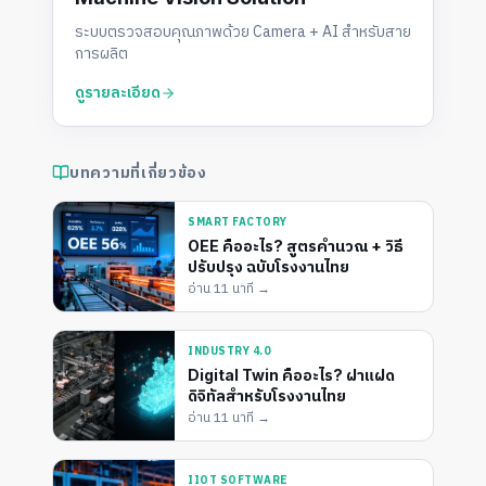
ระบบตรวจสอบคุณภาพด้วย Camera + AI สำหรับสาย
การผลิต
ดูรายละเอียด
บทความที่เกี่ยวข้อง
SMART FACTORY
OEE คืออะไร? สูตรคำนวณ + วิธี
ปรับปรุง ฉบับโรงงานไทย
อ่าน
11 นาที
→
INDUSTRY 4.0
Digital Twin คืออะไร? ฝาแฝด
ดิจิทัลสำหรับโรงงานไทย
อ่าน
11 นาที
→
IIOT SOFTWARE