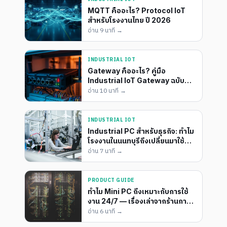
MQTT คืออะไร? Protocol IoT
สำหรับโรงงานไทย ปี 2026
อ่าน
9 นาที
→
INDUSTRIAL IOT
Gateway คืออะไร? คู่มือ
Industrial IoT Gateway ฉบับ
ช่างโรงงาน
อ่าน
10 นาที
→
INDUSTRIAL IOT
Industrial PC สำหรับธุรกิจ: ทำไม
โรงงานในนนทบุรีถึงเปลี่ยนมาใช้
และไม่เคยมองกลับไปอีกเลย
อ่าน
7 นาที
→
PRODUCT GUIDE
ทำไม Mini PC ถึงเหมาะกับการใช้
งาน 24/7 — เรื่องเล่าจากร้านกาแฟ
ที่ไม่เคยปิดจอ POS
อ่าน
6 นาที
→