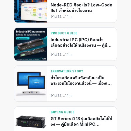
Node-RED คืออะไร? Low-Code
IIoT สำหรับช่างโรงงาน
อ่าน
11 นาที
→
PRODUCT GUIDE
Industrial PC (IPC) คืออะไร
เลือกอย่างไรให้ทนโรงงาน — คู่มือ
ฉบับ ENT Group
อ่าน
11 นาที
→
INNOVATION STORY
ทำไมจอทัชสกรีนถึงกลับมาเป็น
พระเอกในโรงงานช่วงนี้ — เรื่องเล่า
จากคนติดจอมา 12 ปี
อ่าน
11 นาที
→
BUYING GUIDE
GT Series มี 13 รุ่นเลือกยังไงไม่ให้
งง — คู่มือเลือก Mini PC
อุตสาหกรรมแบบเข้าใจใน 5 นาที