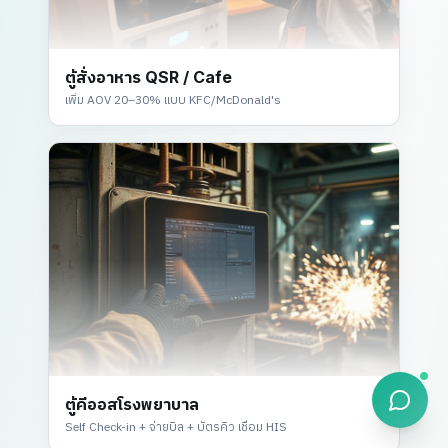
ตู้สั่งอาหาร QSR / Cafe
เพิ่ม AOV 20–30% แบบ KFC/McDonald's
ตู้คีออสโรงพยาบาล
Self Check-in + จ่ายบิล + บัตรคิว เชื่อม HIS