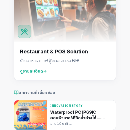
Restaurant & POS Solution
ร้านอาหาร คาเฟ่ ฟู้ดคอร์ท เชน F&B
ดูรายละเอียด
บทความที่เกี่ยวข้อง
INNOVATION STORY
Waterproof PC IP69K:
คอมพิวเตอร์ที่ฉีดน้ำล้างได้ —
โซลูชันลับสำหรับไลน์ผลิตอาหาร
อ่าน
10 นาที
→
และห้องครัวกลาง