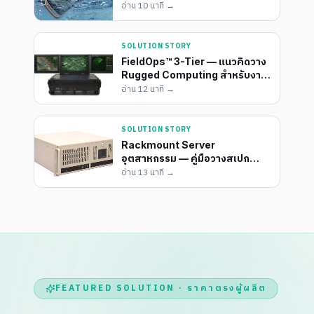
สายลุยจาก ENT Group
อ่าน
10 นาที
→
SOLUTION STORY
FieldOps™ 3-Tier — แนวคิดวาง
Rugged Computing สำหรับงาน
Defense & Aerospace ฉบับ
อ่าน
12 นาที
→
ENT Group
SOLUTION STORY
Rackmount Server
อุตสาหกรรม — คู่มือวางสเปก
โครงการฉบับวิศวกรไทย
อ่าน
13 นาที
→
(1U/2U/4U/5U)
FEATURED SOLUTION · ราคาตรงผู้ผลิต