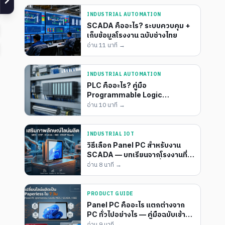
INDUSTRIAL AUTOMATION
SCADA คืออะไร? ระบบควบคุม +
เก็บข้อมูลโรงงาน ฉบับช่างไทย
อ่าน
11 นาที
→
INDUSTRIAL AUTOMATION
PLC คืออะไร? คู่มือ
Programmable Logic
Controller สำหรับช่างโรงงาน
อ่าน
10 นาที
→
INDUSTRIAL IOT
วิธีเลือก Panel PC สำหรับงาน
SCADA — บทเรียนจากโรงงานที่
เลือกผิดรุ่นแล้วเสียเงินซ้ำ
อ่าน
8 นาที
→
PRODUCT GUIDE
Panel PC คืออะไร แตกต่างจาก
PC ทั่วไปอย่างไร — คู่มือฉบับเข้าใจ
ง่ายปี 2026
อ่าน
9 นาที
→