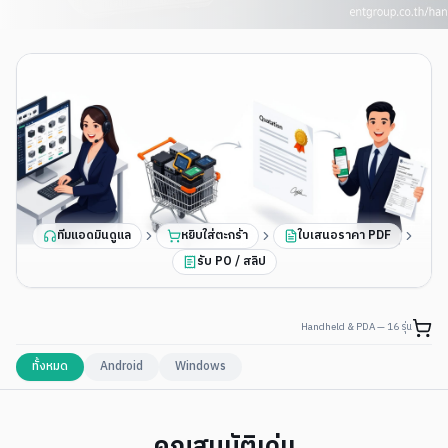
ทีมแอดมินดูแล
หยิบใส่ตะกร้า
ใบเสนอราคา PDF
รับ PO / สลิป
Handheld & PDA —
16
รุ่น
ทั้งหมด
Android
Windows
คุณสมบัติเด่น