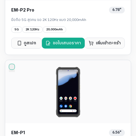
6.78"
EM-P2 Pro
มือถือ 5G สุดทน จอ 2K 120Hz แบต 20,000mAh
5G
2K 120Hz
20,000mAh
ดูสเปก
ขอใบเสนอราคา
เพิ่มเข้าตะกร้า
6.56"
EM-P1