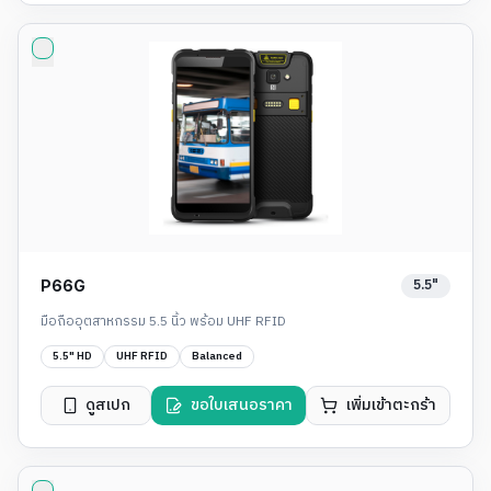
5.5"
P66G
มือถืออุตสาหกรรม 5.5 นิ้ว พร้อม UHF RFID
5.5" HD
UHF RFID
Balanced
ดูสเปก
ขอใบเสนอราคา
เพิ่มเข้าตะกร้า