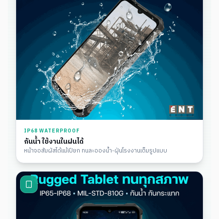
IP68 WATERPROOF
กันน้ำ ใช้งานในฝนได้
หน้าจอสัมผัสได้แม้เปียก ทนละอองน้ำ-ฝุ่นโรงงานเต็มรูปแบบ