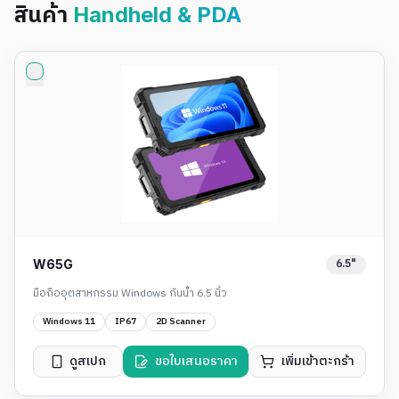
สินค้า
Handheld & PDA
6.5"
W65G
มือถืออุตสาหกรรม Windows กันน้ำ 6.5 นิ้ว
Windows 11
IP67
2D Scanner
ดูสเปก
ขอใบเสนอราคา
เพิ่มเข้าตะกร้า