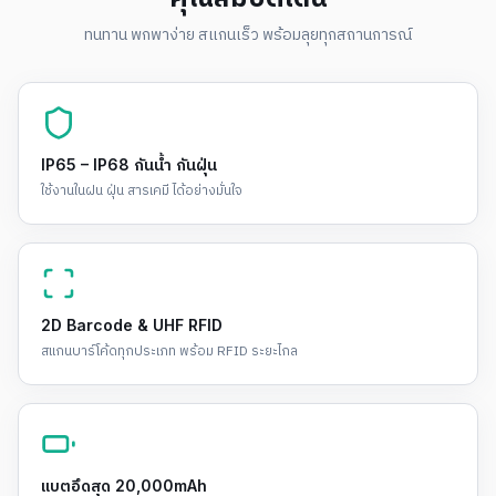
ทนทาน พกพาง่าย สแกนเร็ว พร้อมลุยทุกสถานการณ์
IP65 – IP68 กันน้ำ กันฝุ่น
ใช้งานในฝน ฝุ่น สารเคมี ได้อย่างมั่นใจ
2D Barcode & UHF RFID
สแกนบาร์โค้ดทุกประเภท พร้อม RFID ระยะไกล
แบตอึดสุด 20,000mAh