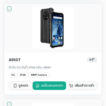
6.5"
A55GT
มือถือ 5G กันน้ำ IP68 กล้อง 48MP
5G
IP68
48MP Camera
ดูสเปก
ขอใบเสนอราคา
เพิ่มเข้าตะกร้า