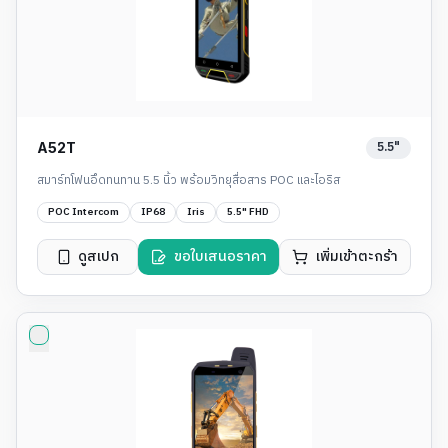
5.5"
A52T
สมาร์ทโฟนอึดทนทาน 5.5 นิ้ว พร้อมวิทยุสื่อสาร POC และไอริส
POC Intercom
IP68
Iris
5.5" FHD
ดูสเปก
ขอใบเสนอราคา
เพิ่มเข้าตะกร้า