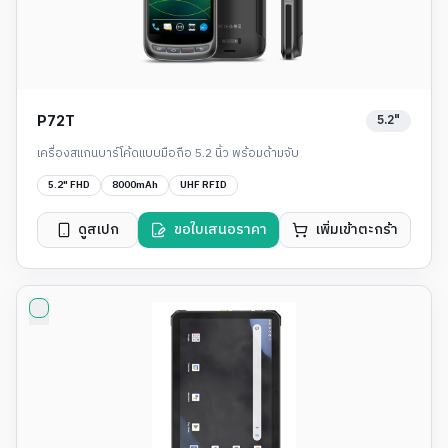
5.2"
P72T
เครื่องสแกนบาร์โค้ดแบบมือถือ 5.2 นิ้ว พร้อมด้ามจับ
5.2" FHD
8000mAh
UHF RFID
ดูสเปก
ขอใบเสนอราคา
เพิ่มเข้าตะกร้า