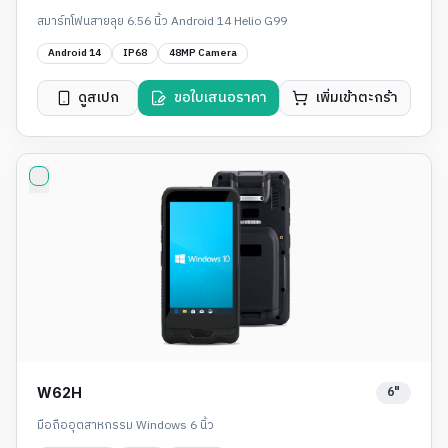
สมาร์ทโฟนสายลุย 6.56 นิ้ว Android 14 Helio G99
Android 14
IP68
48MP Camera
ดูสเปก
ขอใบเสนอราคา
เพิ่มเข้าตะกร้า
6"
W62H
มือถืออุตสาหกรรม Windows 6 นิ้ว