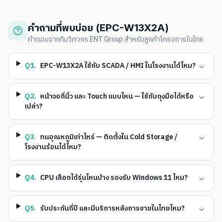
คำถามที่พบบ่อย (
EPC-W13X2A
)
คำตอบจากทีมวิศวกร ENT Group สำหรับลูกค้าโครงการในไทย
Q
1
.
EPC-W13X2A ใช้กับ SCADA / HMI ในโรงงานได้ไหม?
Q
2
.
หน้าจอกี่นิ้ว และ Touch แบบไหน — ใช้กับถุงมือได้หรือ
เปล่า?
Q
3
.
ทนอุณหภูมิเท่าไหร่ — ติดตั้งใน Cold Storage /
โรงงานร้อนได้ไหม?
Q
4
.
CPU เลือกได้รุ่นไหนบ้าง รองรับ Windows 11 ไหม?
Q
5
.
รับประกันกี่ปี และมีบริการหลังการขายในไทยไหม?