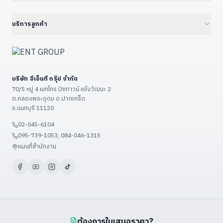
Embedded IPC / Edge AI
21.5" Floor / Wall Kiosk
ทุก Solutions — Hub
ดูเพิ่มเติม (+6)
GPU Server & Workstation
23.8" Wall-Mount Kiosk
Smart Factory 4.0
บริการลูกค้า
Professional Graphics Card
32" Floor Kiosk (KD32B)
Environmental · ESG · Carbon
ENT Group B2B Platform
ดูเพิ่มเติม (+7)
27" – 32" Conference
Government — ราชการ/รัฐวิสาหกิจ
ลงทะเบียนสินค้า
43" – 55" Smart Classroom
Education — โรงเรียน/มหาวิทยาลัย
แจ้งซ่อม
ดูเพิ่มเติม (+13)
บริษัท อีเอ็นที กรุ๊ป จำกัด
Restaurant & POS / KIOSK
เงื่อนไขรับประกัน
70/5 หมู่ 4 เมทโทร บิซทาวน์ แจ้งวัฒนะ 2
Food Factory — โรงงานอาหาร
ต.คลองพระอุดม อ.ปากเกร็ด
วิธีชำระเงิน
จ.นนทบุรี 11120
ดูเพิ่มเติม (+9)
ขั้นตอนจัดส่ง
02-045-6104
ติดต่อเรา / แผนที่
095-739-1053, 084-046-1315
ดูเพิ่มเติม (+3)
แผนที่สำนักงาน
ต้องการใบเสนอราคา?