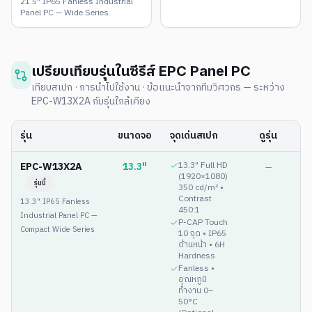
21.5" IP65 Fanless Industrial
Panel PC — Wide Series
เปรียบเทียบรุ่นในซีรีส์
EPC Panel PC
เทียบสเปก · การนำไปใช้งาน · ข้อแนะนำจากทีมวิศวกร — ระหว่าง
EPC-W13X2A
กับรุ่นใกล้เคียง
รุ่น
ขนาดจอ
จุดเด่นสเปก
ดูรุ่น
EPC-W13X2A
13.3"
13.3" Full HD
—
(1920×1080)
รุ่นนี้
350 cd/m² •
Contrast
13.3" IP65 Fanless
450:1
Industrial Panel PC —
P-CAP Touch
Compact Wide Series
10 จุด • IP65
ด้านหน้า • 6H
Hardness
Fanless •
อุณหภูมิ
ทำงาน 0–
50°C