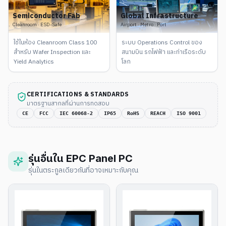
Semiconductor Fab
Global Infrastructure
Cleanroom · ESD-Safe
Airport · Metro · Port
ใช้ในห้อง Cleanroom Class 100
ระบบ Operations Control ของ
สำหรับ Wafer Inspection และ
สนามบิน รถไฟฟ้า และท่าเรือระดับ
Yield Analytics
โลก
CERTIFICATIONS & STANDARDS
มาตรฐานสากลที่ผ่านการทดสอบ
CE
FCC
IEC 60068-2
IP65
RoHS
REACH
ISO 9001
รุ่นอื่นใน
EPC Panel PC
รุ่นในตระกูลเดียวกันที่อาจเหมาะกับคุณ