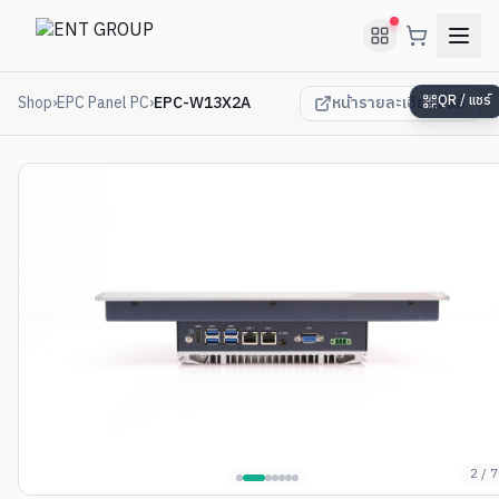
Shop
›
EPC Panel PC
›
EPC-W13X2A
หน้ารายละเอียดซีรีส์
QR / แชร์
2
/
7