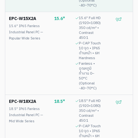
(Optional
-40~70°C)
EPC-W15X2A
15.6"
15.6" Full HD
ดู
(1920×1080)
15.6" IP65 Fanless
350 cd/m² •
Industrial Panel PC —
Contrast
450:1
Popular Wide Series
P-CAP Touch
10 จุด • IP65
ด้านหน้า • 6H
Hardness
Fanless •
อุณหภูมิ
ทำงาน 0–
50°C
(Optional
-40~70°C)
EPC-W18X2A
18.5"
18.5" Full HD
ดู
(1920×1080)
18.5" IP65 Fanless
350 cd/m² •
Industrial Panel PC —
Contrast
450:1
Mid Wide Series
P-CAP Touch
10 จุด • IP65
ด้านหน้า • 6H