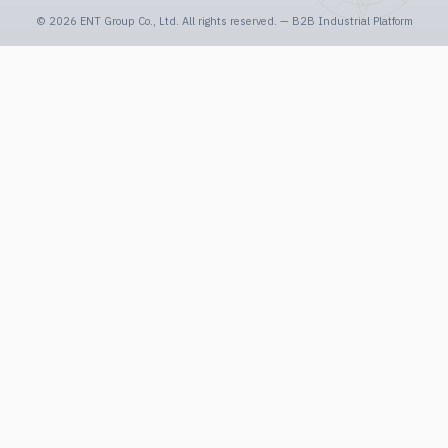
©
2026
ENT Group Co., Ltd. All rights reserved. — B2B Industrial Platform