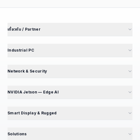
เกี่ยวกับ / Partner
เกี่ยวกับเรา
นักลงทุนสัมพันธ์
Industrial PC
พันธมิตรโรงงาน
M4 Avengers — Mini PC 5 รุ่น
Partner Portal
Mini PC — Office & SME
Network & Security
สร้างรายได้ Affiliate
GT Series — 12 รุ่น
Mini PC Firewall — 10 รุ่น
สมัคร Affiliate
GB Series — Compact
GT194L — 2.5G Best Seller
NVIDIA Jetson — Edge AI
ร่วมงานกับเรา — เปิดรับ 5 ตำแหน่ง
iBox Series
IPC068 — N100 Fanless
แนะนำ NVIDIA Jetson
EPC Box Series
IPC090 — Xeon 10G SFP+
📦 แคตตาล็อกผลิตภัณฑ์
Smart Display & Rugged
UPC Series — LEGO Modular
Volktek — Managed Switch
Jetson Modules (SoM)
Interactive Display & KIOSK
ดูเพิ่มเติม (+13)
CF Fiberlink — Industrial / PoE
Developer Kits
15.6" Floor Kiosk (KD156B)
Solutions
Cloud Managed Switch