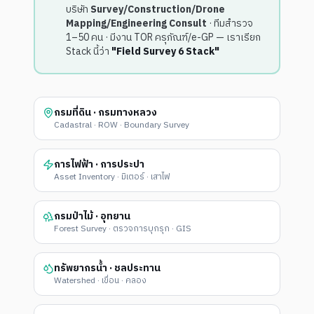
บริษัท
Survey/Construction/Drone
Mapping/Engineering Consult
· ทีมสำรวจ
1–50 คน · มีงาน TOR ครุภัณฑ์/e-GP — เราเรียก
Stack นี้ว่า
"Field Survey 6 Stack"
กรมที่ดิน · กรมทางหลวง
Cadastral · ROW · Boundary Survey
การไฟฟ้า · การประปา
Asset Inventory · มิเตอร์ · เสาไฟ
กรมป่าไม้ · อุทยาน
Forest Survey · ตรวจการบุกรุก · GIS
ทรัพยากรน้ำ · ชลประทาน
Watershed · เขื่อน · คลอง