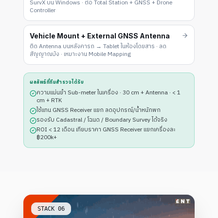
SurvX บน Windows · ต่อ Total Station + GNSS + Drone
Controller
Vehicle Mount + External GNSS Antenna
ติด Antenna บนหลังคารถ → Tablet ในห้องโดยสาร · ลด
สัญญาณบัง · เหมาะงาน Mobile Mapping
ผลลัพธ์ที่ทีมสำรวจได้รับ
ความแม่นยำ Sub-meter ในเครื่อง · 30 cm + Antenna · < 1
cm + RTK
ใช้แทน GNSS Receiver แยก ลดอุปกรณ์/น้ำหนักพก
รองรับ Cadastral / โฉนด / Boundary Survey ได้จริง
ROI < 12 เดือน เทียบราคา GNSS Receiver แยกเครื่องละ
฿200k+
STACK
06