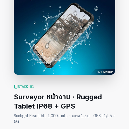
STACK
01
Surveyor หน้างาน · Rugged
Tablet IP68 + GPS
Sunlight Readable 1,000+ nits · ทนตก 1.5 ม. · GPS L1/L5 +
5G