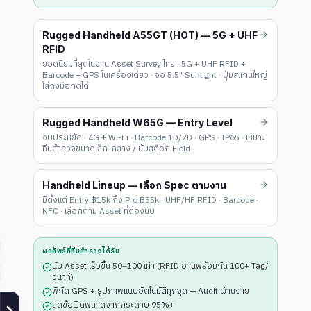
Rugged Handheld A55GT (HOT) — 5G + UHF
RFID
ยอดนิยมที่สุดในงาน Asset Survey ไทย · 5G + UHF RFID +
Barcode + GPS ในเครื่องเดียว · จอ 5.5" Sunlight · ปุ่มสแกนใหญ่
ใส่ถุงมือกดได้
Rugged Handheld W65G — Entry Level
งบประหยัด · 4G + Wi-Fi · Barcode 1D/2D · GPS · IP65 · เหมาะ
ทีมสำรวจขนาดเล็ก-กลาง / นับสต็อก Field
Handheld Lineup — เลือก Spec ตามงาน
มีตั้งแต่ Entry ฿15k ถึง Pro ฿55k · UHF/HF RFID · Barcode ·
NFC · เลือกตาม Asset ที่ต้องนับ
ผลลัพธ์ที่ทีมสำรวจได้รับ
นับ Asset เร็วขึ้น 50–100 เท่า (RFID อ่านพร้อมกัน 100+ Tag/
วินาที)
พิกัด GPS + รูปภาพแนบอัตโนมัติทุกจุด — Audit ผ่านง่าย
ลดข้อผิดพลาดจากกระดาษ 95%+