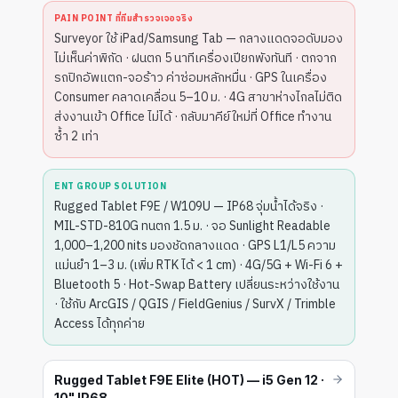
PAIN POINT ที่ทีมสำรวจเจอจริง
Surveyor ใช้ iPad/Samsung Tab — กลางแดดจอดับมอง
ไม่เห็นค่าพิกัด · ฝนตก 5 นาทีเครื่องเปียกพังทันที · ตกจาก
รถปิกอัพแตก-จอร้าว ค่าซ่อมหลักหมื่น · GPS ในเครื่อง
Consumer คลาดเคลื่อน 5–10 ม. · 4G สาขาห่างไกลไม่ติด
ส่งงานเข้า Office ไม่ได้ · กลับมาคีย์ใหม่ที่ Office ทำงาน
ซ้ำ 2 เท่า
ENT GROUP SOLUTION
Rugged Tablet F9E / W109U — IP68 จุ่มน้ำได้จริง ·
MIL-STD-810G ทนตก 1.5 ม. · จอ Sunlight Readable
1,000–1,200 nits มองชัดกลางแดด · GPS L1/L5 ความ
แม่นยำ 1–3 ม. (เพิ่ม RTK ได้ < 1 cm) · 4G/5G + Wi-Fi 6 +
Bluetooth 5 · Hot-Swap Battery เปลี่ยนระหว่างใช้งาน
· ใช้กับ ArcGIS / QGIS / FieldGenius / SurvX / Trimble
Access ได้ทุกค่าย
Rugged Tablet F9E Elite (HOT) — i5 Gen 12 ·
10" IP68