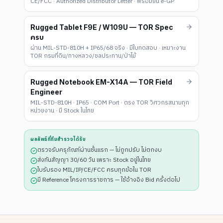
CE/FCC · Authorized Distributor Letter · พร้อมยื่น e-GP
Rugged Tablet F9E / W109U — TOR Spec
ครบ
ผ่าน MIL-STD-810H + IP65/68 จริง · มีใบทดสอบ · เหมาะงาน
TOR กรมที่ดิน/ทางหลวง/ชลประทาน/ป่าไม้
Rugged Notebook EM-X14A — TOR Field
Engineer
MIL-STD-810H · IP65 · COM Port · ตรง TOR วิศวกรสนามทุก
หน่วยงาน · มี Stock ในไทย
ผลลัพธ์ที่ทีมสำรวจได้รับ
ตรวจรับครุภัณฑ์ผ่านชั้นแรก — ไม่ถูกปรับ ไม่ตกงบ
ส่งทันสัญญา 30/60 วัน เพราะ Stock อยู่ในไทย
ใบรับรอง MIL/IP/CE/FCC ครบทุกข้อใน TOR
มี Reference โครงการราชการ — ใช้อ้างอิง Bid ครั้งต่อไป