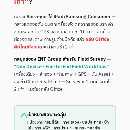
เท่า"
?
เพราะ
Surveyor ใช้ iPad/Samsung Consumer
—
กลางแดดจอดับ ฝนตกเครื่องพัง ตกจากรถจอแตก ค่า
ซ่อมหลักหมื่น GPS คลาดเคลื่อน 5–10 ม. — สุดท้าย
ต้องจดกระดาษ ถ่ายรูปด้วยมือถือ แล้ว
กลับ Office
คีย์ใหม่ทั้งหมด
= ทำงานซ้ำ 2 เท่า
กลยุทธ์ของ ENT Group สำหรับ Field Survey —
"One Device · End-to-End Field Workflow"
เครื่องเดียว = สำรวจ + ถ่ายภาพ + GPS + นับ Asset +
ส่งเข้า Cloud Real-time — Surveyor 1 คนทำงานได้
2 เท่า · ไม่ต้องกลับ Office
เป้าหมายเฉพาะกลุ่ม
หน่วยงาน
กรมที่ดิน · ทางหลวง · ชลประทาน · ป่า
ไม้ · การไฟฟ้า · การประปา · ทหาร · กองทัพ
·