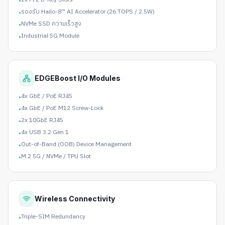
•
รองรับ Hailo-8™ AI Accelerator (26 TOPS / 2.5W)
•
NVMe SSD ความเร็วสูง
•
Industrial 5G Module
•
EDGEBoost I/O Modules
4x GbE / PoE RJ45
•
4x GbE / PoE M12 Screw-Lock
•
2x 10GbE RJ45
•
4x USB 3.2 Gen 1
•
Out-of-Band (OOB) Device Management
•
M.2 5G / NVMe / TPU Slot
•
Wireless Connectivity
Triple-SIM Redundancy
•