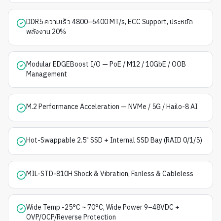
DDR5 ความเร็ว 4800–6400 MT/s, ECC Support, ประหยัด
พลังงาน 20%
Modular EDGEBoost I/O — PoE / M12 / 10GbE / OOB
Management
M.2 Performance Acceleration — NVMe / 5G / Hailo-8 AI
Hot-Swappable 2.5" SSD + Internal SSD Bay (RAID 0/1/5)
MIL-STD-810H Shock & Vibration, Fanless & Cableless
Wide Temp -25°C ~ 70°C, Wide Power 9–48VDC +
OVP/OCP/Reverse Protection