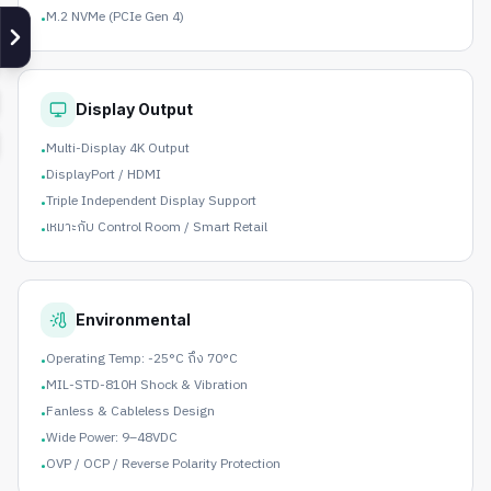
M.2 NVMe (PCIe Gen 4)
•
Display Output
Multi-Display 4K Output
•
DisplayPort / HDMI
•
Triple Independent Display Support
•
เหมาะกับ Control Room / Smart Retail
•
Environmental
Operating Temp: -25°C ถึง 70°C
•
MIL-STD-810H Shock & Vibration
•
Fanless & Cableless Design
•
Wide Power: 9–48VDC
•
OVP / OCP / Reverse Polarity Protection
•