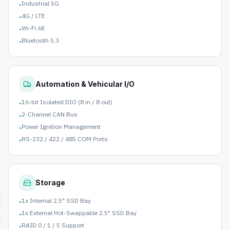
Industrial 5G
•
4G / LTE
•
Wi-Fi 6E
•
Bluetooth 5.3
•
Automation & Vehicular I/O
16-bit Isolated DIO (8 in / 8 out)
•
2-Channel CAN Bus
•
Power Ignition Management
•
RS-232 / 422 / 485 COM Ports
•
Storage
1x Internal 2.5" SSD Bay
•
1x External Hot-Swappable 2.5" SSD Bay
•
RAID 0 / 1 / 5 Support
•