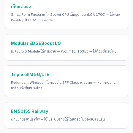
เล็กแต่แรง
Small Form Factor แต่ใส่ Socket CPU เต็มรูปแบบ (LGA 1700) — ได้พลัง
Desktop ในขนาด Embedded
Modular EDGEBoost I/O
เปลี่ยน I/O Module ได้ตามงาน — PoE, M12, 10GbE — ไม่ต้องซื้อรุ่นใหม่
Triple-SIM 5G/LTE
Redundant Wireless ที่ไม่ค่อยมีใน SFF Class เดียวกัน — เหมาะกับงาน
เคลื่อนที่/พื้นที่ห่างไกล
EN 50155 Railway
ผ่านมาตรฐานรถไฟ — ใช้ในระบบรางได้โดยตรง ไม่ต้องเปลี่ยนรุ่น