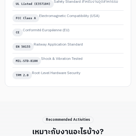
Safety Standard สำหรับงานอุตสาหกรรม
UL Listed (E357184)
Electromagnetic Compatibility (USA)
FCC Class A
Conformité Européenne (EU)
CE
Railway Application Standard
EN 50155
Shock & Vibration Tested
MIL-STD-810H
Root-Level Hardware Security
TPM 2.0
Recommended Activities
เหมาะกับงานอะไรบ้าง?