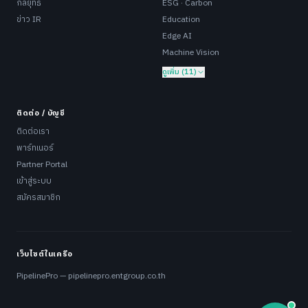
กลยุทธ์
ESG · Carbon
ข่าว IR
Education
Edge AI
Machine Vision
ดูเพิ่ม (11)
ติดต่อ / บัญชี
ติดต่อเรา
พาร์ทเนอร์
Partner Portal
เข้าสู่ระบบ
สมัครสมาชิก
เว็บไซต์ในเครือ
PipelinePro — pipelinepro.entgroup.co.th