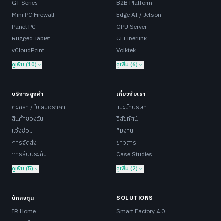
GT Series
B2B Platform
Mini PC Firewall
Edge AI / Jetson
Panel PC
GPU Server
Rugged Tablet
CFFiberlink
vCloudPoint
Volktek
ดูเพิ่ม (10)
ดูเพิ่ม (6)
บริการลูกค้า
เกี่ยวกับเรา
ตะกร้า / ใบเสนอราคา
แนะนำบริษัท
สินค้าของฉัน
วิสัยทัศน์
แจ้งซ่อม
ทีมงาน
การจัดส่ง
ข่าวสาร
การรับประกัน
Case Studies
ดูเพิ่ม (5)
ดูเพิ่ม (2)
นักลงทุน
SOLUTIONS
IR Home
Smart Factory 4.0