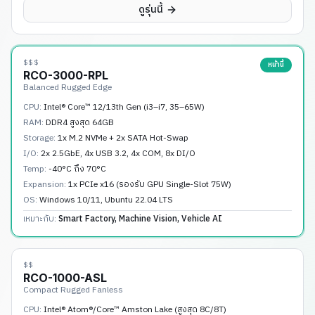
ดูรุ่นนี้
$$$
หน้านี้
RCO-3000-RPL
Balanced Rugged Edge
CPU:
Intel® Core™ 12/13th Gen (i3–i7, 35–65W)
RAM:
DDR4 สูงสุด 64GB
Storage:
1x M.2 NVMe + 2x SATA Hot-Swap
I/O:
2x 2.5GbE, 4x USB 3.2, 4x COM, 8x DI/O
Temp:
-40°C ถึง 70°C
Expansion:
1x PCIe x16 (รองรับ GPU Single-Slot 75W)
OS:
Windows 10/11, Ubuntu 22.04 LTS
เหมาะกับ:
Smart Factory, Machine Vision, Vehicle AI
$$
RCO-1000-ASL
Compact Rugged Fanless
CPU:
Intel® Atom®/Core™ Amston Lake (สูงสุด 8C/8T)