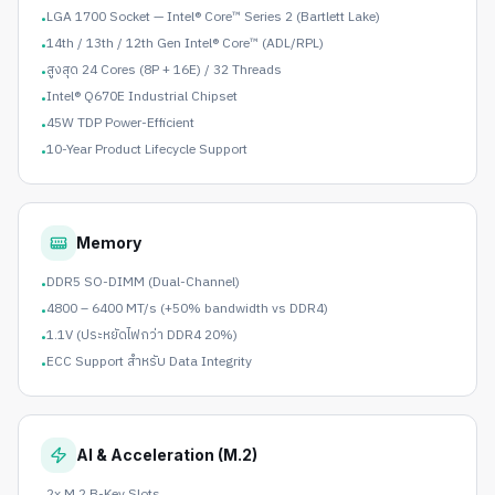
LGA 1700 Socket — Intel® Core™ Series 2 (Bartlett Lake)
•
14th / 13th / 12th Gen Intel® Core™ (ADL/RPL)
•
สูงสุด 24 Cores (8P + 16E) / 32 Threads
•
Intel® Q670E Industrial Chipset
•
45W TDP Power-Efficient
•
10-Year Product Lifecycle Support
•
Memory
DDR5 SO-DIMM (Dual-Channel)
•
4800 – 6400 MT/s (+50% bandwidth vs DDR4)
•
1.1V (ประหยัดไฟกว่า DDR4 20%)
•
ECC Support สำหรับ Data Integrity
•
AI & Acceleration (M.2)
2x M.2 B-Key Slots