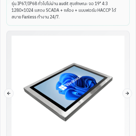
รุ่น IP67/IP68 ทั่วไปไม่ผ่าน audit สุขลักษณะ จอ 19" 4:3
1280×1024 แสดง SCADA + กล้อง + แบบฟอร์ม HACCP ได้
สบาย Fanless ทำงาน 24/7.
2
/
4
2
/
4
10.1"
POE
NFC/RFID
10.4"
EMBEDDED
10.1 Inch POE Powered
WALL MOUNT
Industrial Touch Screen
Embedded Wall-mounted Ipc
Panel Pc With NFC RFID
Manufacturer 10.4 Inch
Reader GPIO Connectors
Capacitive Touch Fanless
Panel Pc
Industrial Touch Panel Pc
ดูสเปกเต็ม
ดูสเปกเต็ม
Previous slide
Next
Black SS Premium
IP68 จุ่มน้ำได้
ENT-WP-
178
ENT-WP-
173