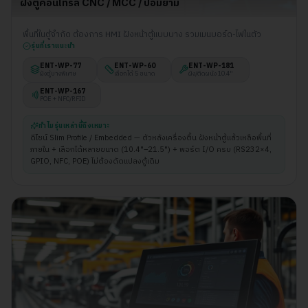
ฝังตู้คอนโทรล CNC / MCC / ป้อมยาม
พื้นที่ในตู้จำกัด ต้องการ HMI ฝังหน้าตู้แบบบาง รวมเมนบอร์ด-ไฟในตัว
รุ่นที่เราแนะนำ
ENT-WP-
77
ENT-WP-
60
ENT-WP-
181
ฝังตู้บางพิเศษ
เลือกได้ 5 ขนาด
ฝัง/ติดผนัง 10.4"
ENT-WP-
167
POE + NFC/RFID
ทำไมรุ่นเหล่านี้ถึงเหมาะ
ดีไซน์ Slim Profile / Embedded — ตัวหลังเครื่องตื้น ฝังหน้าตู้แล้วเหลือพื้นที่
ภายใน + เลือกได้หลายขนาด (10.4"–21.5") + พอร์ต I/O ครบ (RS232×4,
GPIO, NFC, POE) ไม่ต้องดัดแปลงตู้เดิม