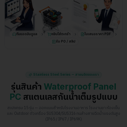
ทีมแอดมินดูแล
หยิบใส่ตะกร้า
ใบเสนอราคา PDF
รับ PO / สลิป
Stainless Steel Series — สายผลิตของเรา
รุ่นสินค้า
Waterproof Panel
PC
สแตนเลสกันน้ำเต็มรูปแบบ
สเปกครบ
15
รุ่น — ออกแบบสำหรับโรงงานอาหาร โรงงานยา ห้องเย็น
และ Outdoor ตัวเครื่อง SUS304/SUS316 ทนล้างสายฉีดน้ำแรงดันสูง
(IP65 / IP67 / IP69K)