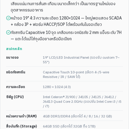
เสียบแน่น ทนการสั่นสะเทือน ขนาดเล็กกว่า เป็นมาตรฐานใหม่ของ
15"
IP67
QR SCANNER
15.6"
FULL HD
อุตสาหกรรมอาหาร
15 Inch Stainless Steel Case
16:9 WIDESCREEN
Touchscreen PC Full IP67
15.6 Inch Industrial
หน้าจอ 19" 4:3 ความละเอียด 1280×1024 — ใหญ่พอแสดง SCADA
Waterproof Panel Pc with QR
Stainless Steel Waterproof
+ กล้อง IP + ฟอร์ม HACCP/SOP ได้พร้อมกันในจอเดียว
IP66 Capacitive Touch
Screen Rugged All in One PC
ทัชสกรีน Capacitive 10 จุด เคลือบกระจกนิรภัย 2 mm แข็งระดับ 7H
ดูสเปกเต็ม
ดูสเปกเต็ม
— แตะได้แม้ใส่ถุงมือยางหรือมือเปียก
สเปกหลัก
ประหยัดงบ
เรือธง IP69K
ENT-WP-
165
ENT-WP-
110
ขนาดจอ
19" LCD/LED Industrial Panel (รองรับ custom 7–
55")
ชนิดทัชสกรีน
Capacitive Touch 10-point (เลือก 4-/5-wire
Resistive / IR / SAW ได้)
ความละเอียด
1280 × 1024 (4:3)
ซีพียู (CPU)
Intel Celeron® J1900 / J4105 / J4125 / J6412 /
J6413 Quad Core 2.0GHz (ออปชัน Intel Core i3 / i5
1
/
4
4
/
4
/ i7)
MULTI-SIZE
10.4-19"
19"
IP69K
หน่วยความจำ (RAM)
4GB DDR3/DDR4 (เลือกได้ 4 / 8 / 16 / 32 GB)
ALUMINUM ALLOY
SS316 MARINE GRADE
Industrial HMI
19" Stainless Steel
สื่อบันทึก (Storage)
64GB SSD (เลือกได้ 32GB ถึง 1TB)
Linux/Windows IP65
Capacitive Touch Flat