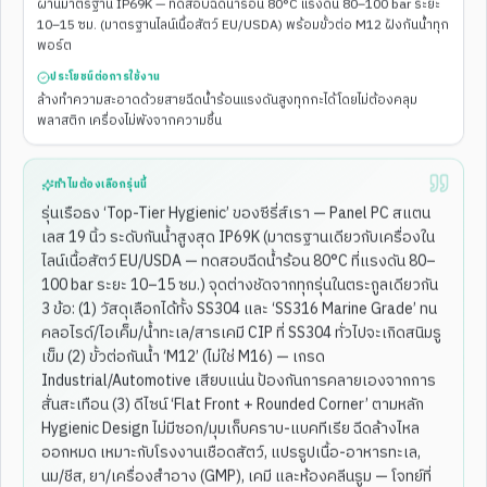
ผ่านมาตรฐาน IP69K — ทดสอบฉีดน้ำร้อน 80°C แรงดัน 80–100 bar ระยะ
10–15 ซม. (มาตรฐานไลน์เนื้อสัตว์ EU/USDA) พร้อมขั้วต่อ M12 ฝังกันน้ำทุก
พอร์ต
ประโยชน์ต่อการใช้งาน
ล้างทำความสะอาดด้วยสายฉีดน้ำร้อนแรงดันสูงทุกกะได้โดยไม่ต้องคลุม
พลาสติก เครื่องไม่พังจากความชื้น
คลังสินค้า / Lot Tracking / Access
ทำไมต้องเลือกรุ่นนี้
รุ่นเรือธง ‘Top-Tier Hygienic’ ของซีรี่ส์เรา — Panel PC สแตน
สแกน QR/Barcode/RFID เพื่อรับ-จ่ายสินค้า, ลงเวลา, ควบคุมการเข้าออก
รุ่นที่เราแนะนำ
เลส 19 นิ้ว ระดับกันน้ำสูงสุด IP69K (มาตรฐานเดียวกับเครื่องใน
ไลน์เนื้อสัตว์ EU/USDA — ทดสอบฉีดน้ำร้อน 80°C ที่แรงดัน 80–
ENT-WP-
169
ENT-WP-
167
มี QR Scanner
POE + NFC/RFID
100 bar ระยะ 10–15 ซม.) จุดต่างชัดจากทุกรุ่นในตระกูลเดียวกัน
3 ข้อ: (1) วัสดุเลือกได้ทั้ง SS304 และ ‘SS316 Marine Grade’ ทน
ทำไมรุ่นเหล่านี้ถึงเหมาะ
คลอไรด์/ไอเค็ม/น้ำทะเล/สารเคมี CIP ที่ SS304 ทั่วไปจะเกิดสนิมรู
มี QR/Barcode Scanner + NFC/RFID Reader + GPIO ในตัวเครื่อง — ติด
เข็ม (2) ขั้วต่อกันน้ำ ‘M12’ (ไม่ใช่ M16) — เกรด
ตั้งแล้วใช้กับ WMS / Time Attendance / Access Control ได้ทันที ไม่ต้องเดิน
สายหรือซื้ออุปกรณ์เสริมเพิ่ม
Industrial/Automotive เสียบแน่น ป้องกันการคลายเองจากการ
สั่นสะเทือน (3) ดีไซน์ ‘Flat Front + Rounded Corner’ ตามหลัก
Hygienic Design ไม่มีซอก/มุมเก็บคราบ-แบคทีเรีย ฉีดล้างไหล
ออกหมด เหมาะกับโรงงานเชือดสัตว์, แปรรูปเนื้อ-อาหารทะเล,
นม/ชีส, ยา/เครื่องสำอาง (GMP), เคมี และห้องคลีนรูม — โจทย์ที่
POE + NFC/RFID
ฝัง/ติดผนัง 10.4"
ENT-WP-
167
ENT-WP-
181