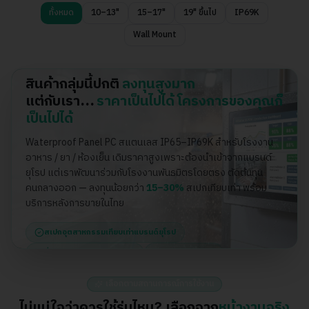
ทั้งหมด
10–13"
15–17"
19" ขึ้นไป
IP69K
Wall Mount
ราคาโรงงานของเรา — ต่ำกว่าตลาด 15–30%
สินค้ากลุ่มนี้ปกติ
ลงทุนสูงมาก
แต่กับเรา…
ราคาเป็นไปได้ โครงการของคุณก็
เป็นไปได้
Waterproof Panel PC สแตนเลส IP65–IP69K สำหรับโรงงาน
อาหาร / ยา / ห้องเย็น เดิมราคาสูงเพราะต้องนำเข้าจากแบรนด์
ยุโรป แต่เราพัฒนาร่วมกับโรงงานพันธมิตรโดยตรง ตัดต้นทุน
คนกลางออก — ลงทุนน้อยกว่า
15–30%
สเปกเทียบเท่า พร้อม
บริการหลังการขายในไทย
สเปกอุตสาหกรรมเทียบเท่าแบรนด์ยุโรป
สั่งตรงจากโรงงานพันธมิตร
ซัพพอร์ตในไทย
เลือกตามสถานการณ์การใช้งาน
ไม่แน่ใจว่าควรใช้รุ่นไหน? เลือกจาก
หน้างานจริง