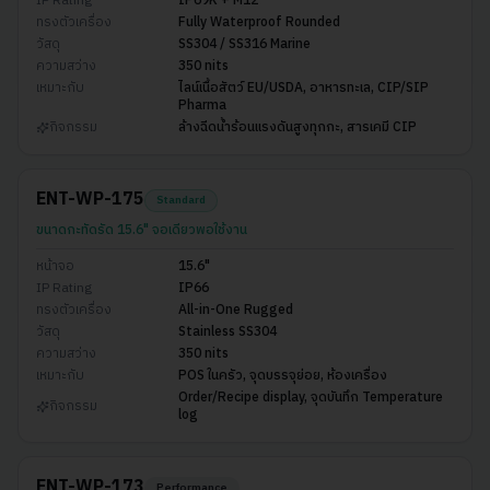
IP Rating
IP69K + M12
ทรงตัวเครื่อง
Fully Waterproof Rounded
วัสดุ
SS304 / SS316 Marine
ความสว่าง
350 nits
เหมาะกับ
ไลน์เนื้อสัตว์ EU/USDA, อาหารทะเล, CIP/SIP
Pharma
กิจกรรม
ล้างฉีดน้ำร้อนแรงดันสูงทุกกะ, สารเคมี CIP
ENT-WP-175
Standard
ขนาดกะทัดรัด 15.6" จอเดียวพอใช้งาน
หน้าจอ
15.6"
IP Rating
IP66
ทรงตัวเครื่อง
All-in-One Rugged
วัสดุ
Stainless SS304
ความสว่าง
350 nits
เหมาะกับ
POS ในครัว, จุดบรรจุย่อย, ห้องเครื่อง
Order/Recipe display, จุดบันทึก Temperature
กิจกรรม
log
ENT-WP-173
Performance