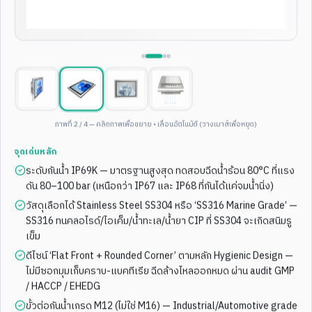
1
/
4
2
/
4
12.1"
IP67
WALL MOUNT
15"
IP68
WALL MOUNT
12.1-inch wall-mounted
15 Inch Wall Mounted IP68
black stainless steel fully
Waterproof Touch Screen Pc
waterproof IP67 industrial
With Stainless Steel Case
ภาพที่
3
/
4
— คลิกภาพเพื่อขยาย • เลื่อนอัตโนมัติ (วางเมาส์เพื่อหยุด)
panel PC
ดูสเปกเต็ม
ดูสเปกเต็ม
จุดเด่นหลัก
ระดับกันน้ำ IP69K — มาตรฐานสูงสุด ทดสอบฉีดน้ำร้อน 80°C ที่แรง
ดัน 80–100 bar (เหนือกว่า IP67 และ IP68 ที่กันได้แค่จมน้ำนิ่ง)
มี QR Scanner
All-in-One ทนทาน
ENT-WP-
169
ENT-WP-
175
วัสดุเลือกได้ Stainless Steel SS304 หรือ ‘SS316 Marine Grade’ —
SS316 ทนคลอไรด์/ไอเค็ม/น้ำทะเล/น้ำยา CIP ที่ SS304 จะเกิดสนิมรู
เข็ม
ดีไซน์ ‘Flat Front + Rounded Corner’ ตามหลัก Hygienic Design —
ไม่มีซอกมุมเก็บคราบ-แบคทีเรีย ฉีดล้างไหลออกหมด ผ่าน audit GMP
/ HACCP / EHEDG
ขั้วต่อกันน้ำเกรด M12 (ไม่ใช่ M16) — Industrial/Automotive grade
1
/
4
2
/
4