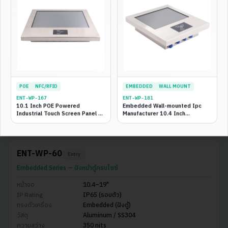
ENT-WP-165
Entry
Budget Series — เริ่มต้นถูกสุด
หน้าจอ
10.4–19"
IP Rating
IP65 (หน้าจอ)
ทรงตัวเครื่อง
Embedded (ฝังตู้)
วัสดุ
Aluminum Alloy
POE
NFC/RFID
EMBEDDED
WALL MOUNT
ความสว่าง
350 nits
ENT-WP-
167
ENT-WP-
181
เหมาะกับ
HMI ทั่วไป, ตู้คอนโทรลในร่ม, งบจำกัด
10.1 Inch POE Powered
Embedded Wall-mounted Ipc
เปลี่ยน HMI Schneider/Siemens เก่า, ตู้ MCC ใน
Industrial Touch Screen Panel Pc
Manufacturer 10.4 Inch
กิจกรรม
ห้องไฟฟ้า
With NFC RFID Reader GPIO
Capacitive Touch Fanless
Connectors Panel Pc
Industrial Touch Panel Pc
ENT-WP-60
Entry
Embedded Series — ฝังหน้าตู้ครบไซซ์
หน้าจอ
10.4–19"
IP Rating
IP65 (รอบตัว)
ทรงตัวเครื่อง
Embedded (ฝังตู้)
วัสดุ
Aluminum / SS304
ความสว่าง
350 nits