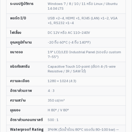
คุ้มค่าที่สุด
1500 Nits FHD
ENT-WP-
162
ENT-WP-
160
ระบบปฏิบัติการ
Windows 7 / 8 / 10 / 11 หรือ Linux / Ubuntu
14.04 LTS
พอร์ต I/O
USB ×2–4, HDMI ×1, RJ45 (LAN) ×1–2, VGA
×1, RS232 ×1–4
ไฟเลี้ยง
DC 12V หรือ AC 110–240V
อุณหภูมิทำงาน
-20 ถึง 60°C (-4 ถึง 140°F)
ขนาดจอ
19" LCD/LED Industrial Panel (รองรับ custom
1
/
4
3
/
4
7–55")
21.5"
FULL HD
IP65
21.5"
FULL HD
ชนิดทัชสกรีน
Capacitive Touch 10-point (เลือก 4-/5-wire
21.5" IP65 Waterproof Wall
1000-1500 NITS
Resistive / IR / SAW ได้)
Mount Rugged Touch Screen
21.5" High-Brightness FHD
Panel PC — Standard
All-in-One Touch Panel PC —
ความละเอียด
1280 × 1024 (4:3)
Industrial
IP65/66/67/68 Multi-Rating,
1000–1500 nits
อัตราส่วนภาพ
4 : 3
ดูสเปกเต็ม
ดูสเปกเต็ม
ความสว่าง
350 cd/m²
มุมมอง
H 80° / V 80°
สเปกแรง Performance
ฝังตู้บางพิเศษ
ENT-WP-
111
ENT-WP-
77
อัตราส่วนคอนทราสต์
500 : 1
Waterproof Rating
IP69K (ฉีดน้ำร้อน 80°C แรงดัน 80–100 bar) —