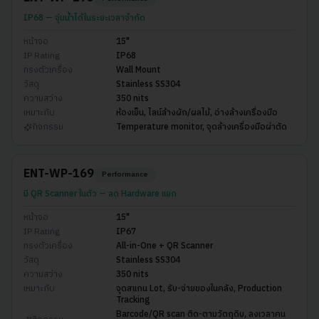
IP68 — จุ่มน้ำได้ในระยะเวลาจำกัด
หน้าจอ
15"
IP Rating
IP68
ทรงตัวเครื่อง
Wall Mount
วัสดุ
Stainless SS304
ความสว่าง
350 nits
เหมาะกับ
ห้องเย็น, ไลน์ล้างผัก/ผลไม้, อ่างล้างเครื่องมือ
กิจกรรม
Temperature monitor, จุดล้างเครื่องมือผ่าตัด
ENT-WP-169
Performance
มี QR Scanner ในตัว — ลด Hardware แยก
หน้าจอ
15"
IP Rating
IP67
ทรงตัวเครื่อง
All-in-One + QR Scanner
วัสดุ
Stainless SS304
ความสว่าง
350 nits
เหมาะกับ
จุดสแกน Lot, รับ-จ่ายของในคลัง, Production
Tracking
Barcode/QR scan ติด-ตามวัตถุดิบ, ลงเวลาคน