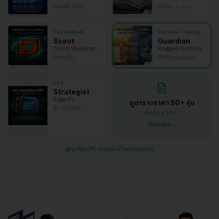
ทนหนัก 24/7
หน้าจอ + คอม
TouchWork
Outdoor
• คุณอยู่ที่นี่
Scout
Guardian
Touch Workstation
Rugged Outdoor
ทัชสกรีน
IP65 ทนแดดฝน
EPC
Strategist
Edge PC
ดูตารางราคา 50+ รุ่น
จิ๋ว ประหยัด
เริ่มต้น 8,190.-
เลือกเลย
ดู Mini PC ทุกรุ่นในร้านค้าออนไลน์