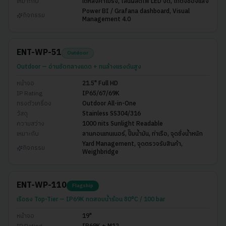
เหมาะกับ
ใต้หลังคาโปร่ง, ไลน์ผลิตไฟ LED จัด, โกดังช่องแสง
Power BI / Grafana dashboard, Visual
กิจกรรม
Management 4.0
ENT-WP-51
Outdoor
Outdoor — อ่านชัดกลางแดด + ทนล้างแรงดันสูง
หน้าจอ
21.5" Full HD
IP Rating
IP65/67/69K
ทรงตัวเครื่อง
Outdoor All-in-One
วัสดุ
Stainless SS304/316
ความสว่าง
1000 nits Sunlight Readable
เหมาะกับ
ลานคอนเทนเนอร์, ปั๊มน้ำมัน, ท่าเรือ, จุดชั่งน้ำหนัก
Yard Management, จุดตรวจรับสินค้า,
กิจกรรม
Weighbridge
ENT-WP-110
Flagship
เรือธง Top-Tier — IP69K ทดสอบน้ำร้อน 80°C / 100 bar
หน้าจอ
19"