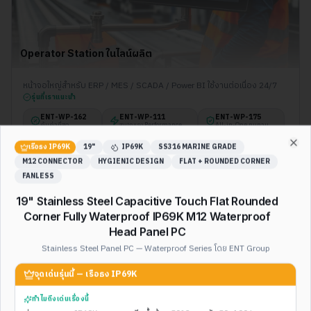
Operator Station ในไลน์ผลิต
หน้าจอใหญ่สำหรับ ERP / MES / SCADA / Power BI ใช้งานต่อเนื่อง 24/7
รุ่นที่เราแนะนำ
ENT-WP-
162
ENT-WP-
111
ENT-WP-
175
คุ้มค่าที่สุด
สเปกแรง Performance
All-in-One ทนทาน
ENT-WP-
160
เรือธง IP69K
19"
IP69K
SS316 MARINE GRADE
1500 Nits FHD
Clo
M12 CONNECTOR
HYGIENIC DESIGN
FLAT + ROUNDED CORNER
FANLESS
ทำไมรุ่นเหล่านี้ถึงเหมาะ
หน้าจอ Full HD 15.6"–21.5" + Fanless 24/7 + ทัชสกรีน Capacitive แบบ
19" Stainless Steel Capacitive Touch Flat Rounded
มือถือ — เลือกได้ตามงบ: 162 คุ้มสุด, 111 RAM 8GB SSD 128GB รันงาน
หนัก, 175 Rugged All-in-One, 160 จอสว่างพิเศษ
Corner Fully Waterproof IP69K M12 Waterproof
Head Panel PC
Stainless Steel Panel PC — Waterproof Series โดย ENT Group
จุดเด่นรุ่นนี้ —
เรือธง IP69K
ทำไมถึงเด่นเรื่องนี้