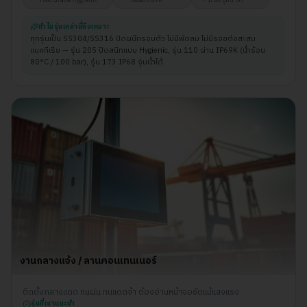
Food Grade Hygienic
เรือธง IP69K
IP68 จุ่มน้ำได้
ทำไมรุ่นเหล่านี้ถึงเหมาะ
ทุกรุ่นเป็น SS304/SS316 ปิดผนึกรอบตัว ไม่มีพัดลม ไม่มีรอยต่อสะสม
แบคทีเรีย — รุ่น 205 ปิดสนิทแบบ Hygienic, รุ่น 110 ผ่าน IP69K (น้ำร้อน
80°C / 100 bar), รุ่น 173 IP68 จุ่มน้ำได้
งานกลางแจ้ง / ลานคอนเทนเนอร์
ติดตั้งกลางแดด ทนฝน ทนแดดจ้า ต้องอ่านหน้าจอชัดแม้แสงแรง
รุ่นที่เราแนะนำ