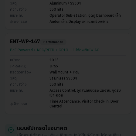
วัสดุ
Aluminum / SS304
ความสว่าง
350 nits
เหมาะกับ
Operator Sub-station, จุดดู Dashboard เล็ก
กิจกรรม
Andon เล็ก, Display สถานะเครื่องจักร
ENT-WP-167
Performance
PoE Powered + NFC/RFID + GPIO — ไม่ต้องเดินไฟ AC
หน้าจอ
10.1"
IP Rating
IP65
ทรงตัวเครื่อง
Wall Mount + PoE
วัสดุ
Stainless SS304
ความสว่าง
350 nits
เหมาะกับ
Access Control, จุดสแกนบัตรพนักงาน, จุดรับ
เข้า-ออก
Time Attendance, Visitor Check-in, Door
กิจกรรม
Control
แผนอัปเกรดในอนาคต
เลือกรุ่นได้ก่อน — เพิ่ม-เปลี่ยนสเปกได้ทีหลังโดยไม่ต้องเปลี่ยน