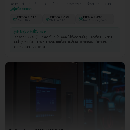
อุณหภูมิต่ำ ความชื้นสูง อาจมีน้ำท่วมขัง ต้องการตัวเครื่องปิดผนึกสนิท
รุ่นที่เราแนะนำ
ENT-WP-
110
ENT-WP-
173
ENT-WP-
205
เรือธง IP69K
IP68 จุ่มน้ำได้
Food Grade Hygienic
ทำไมรุ่นเหล่านี้ถึงเหมาะ
Fanless 100% (ไม่มีอากาศไหลเข้า-ออก ไม่ดึงความชื้น) + ขั้วต่อ M12/M16
กันน้ำทุกพอร์ต + IP67–IP69K ทนทั้งความชื้นเกาะตัวเครื่อง น้ำท่วมขัง และ
การล้าง sanitization ตามรอบ