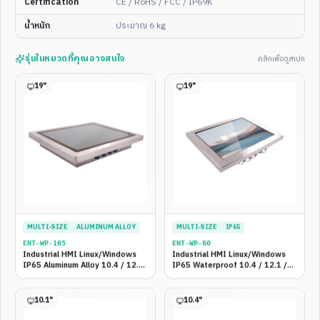
Certification
CE / RoHS / FCC / IP69K
4
/
4
น้ำหนัก
ประมาณ 6 kg
21.5"
OUTDOOR
SUNLIGHT READABLE
21.5" Outdoor Sunlight
รุ่นในหมวดที่คุณอาจสนใจ
คลิกเพื่อดูสเปก
Readable Panel PC — Full
IP65/67/69K, 1000 nits High
19
"
19
"
Brightness, Anti-Glare
ดูสเปกเต็ม
เปรียบเทียบสเปก Waterproof Panel PC
ตารางสรุปทั้ง 15 รุ่น พร้อมแนะนำกิจกรรมที่เหมาะสมและเส้นทาง
MULTI-SIZE
ALUMINUM ALLOY
MULTI-SIZE
IP65
อัปเกรดในอนาคต — กรองตาม Tier เพื่อหารุ่นที่ตรงงานได้เร็วขึ้น
ENT-WP-
165
ENT-WP-
60
Industrial HMI Linux/Windows
Industrial HMI Linux/Windows
ทั้งหมด
Entry — งบประหยัด
Standard — โรงงานทั่วไป
IP65 Aluminum Alloy 10.4 / 12.1
IP65 Waterproof 10.4 / 12.1 /
/ 15 / 17 / 19 Inch Embedded
15 / 17 / 19 Inch Touch Panel
Performance — งานหนัก
Hygienic — Food/Pharma
Touch Panel — Budget Series
Embedded Series
10.1
"
10.4
"
Outdoor — กลางแจ้ง
Flagship — IP69K