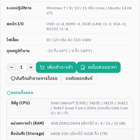
Aluminum Alloy 10.4 / 12.1 /
Rounded Corner Fully
ระบบปฏิบัติการ
Windows 7 / 8 / 10 / 11 หรือ Linux / Ubuntu 14.04
15 / 17 / 19 Inch Embedded
Waterproof IP69K M12
LTS
Touch Panel — Budget Series
Waterproof Head Panel PC
ดูสเปกเต็ม
ดูสเปกเต็ม
พอร์ต I/O
USB ×2–4, HDMI ×1, RJ45 (LAN) ×1–2, VGA ×1,
RS232 ×1–4
เลือกได้ 5 ขนาด
Food Grade Hygienic
ENT-WP-
60
ENT-WP-
205
ไฟเลี้ยง
DC 12V หรือ AC 110–240V
อุณหภูมิทำงาน
-20 ถึง 60°C (-4 ถึง 140°F)
1
เพิ่มเข้าตะกร้า
ขอใบเสนอราคา
บันทึกเข้ารายการโปรด
คัดลอกลิงก์
4
/
4
1
/
4
สเปกทั้งหมด
MULTI-SIZE
10.4-19"
IP65
21.5"
FULL HD
IP65
ซีพียู (CPU)
Intel Celeron® J1900 / J4105 / J4125 / J6412
Industrial HMI
21.5" Stainless Steel Fully
/ J6413 Quad Core 2.0GHz (ออปชัน Intel Core
Linux/Windows IP65
Enclosed Wall Mount IP65
i3 / i5 / i7)
Waterproof 10.4 / 12.1 / 15 /
Fanless Embedded Touch
17 / 19 Inch Touch Panel
Panel PC — Hygienic Food
หน่วยความจำ (RAM)
4GB DDR3/DDR4 (เลือกได้ 4 / 8 / 16 / 32 GB)
Embedded Series
Grade
ดูสเปกเต็ม
ดูสเปกเต็ม
สื่อบันทึก (Storage)
64GB SSD (เลือกได้ 32GB ถึง 1TB)