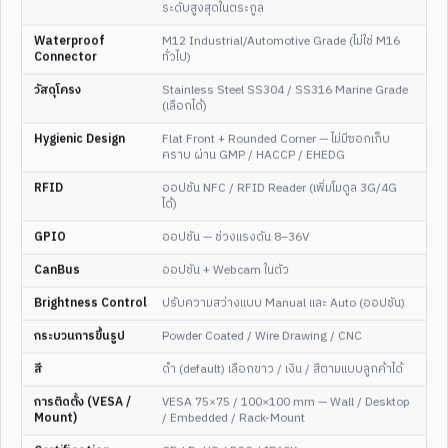
ระดับสูงสุดในตระกูล
Waterproof
M12 Industrial/Automotive Grade (ไม่ใช่ M16
Connector
ทั่วไป)
วัสดุโครง
Stainless Steel SS304 / SS316 Marine Grade
3
/
4
1
/
4
(เลือกได้)
21.5"
FULL HD
IP65/66/67
21.5"
FULL HD
IP65/66/67
Hygienic Design
Flat Front + Rounded Corner — ไม่มีซอกเก็บ
21.5" Capacitive Touch Full
21.5" Stainless Steel
คราบ ผ่าน GMP / HACCP / EHEDG
IP65/66/67 SUS304 Stainless
IP65/66/67 Fanless Highly
Steel Fanless Panel PC —
Integrated Embedded
RFID
ออปชัน NFC / RFID Reader (เพิ่มโมดูล 3G/4G
Performance Edition
Industrial Panel PC — Slim
ได้)
Profile
ดูสเปกเต็ม
ดูสเปกเต็ม
GPIO
ออปชัน — ช่วงแรงดัน 8–36V
CanBus
ออปชัน + Webcam ในตัว
อ่านชัดกลางแดด
ENT-WP-
51
Brightness Control
ปรับความสว่างแบบ Manual และ Auto (ออปชัน)
กระบวนการขึ้นรูป
Powder Coated / Wire Drawing / CNC
สี
ดำ (default) เลือกขาว / เงิน / สีตามแบบลูกค้าได้
การติดตั้ง (VESA /
VESA 75×75 / 100×100 mm — Wall / Desktop
Mount)
/ Embedded / Rack-Mount