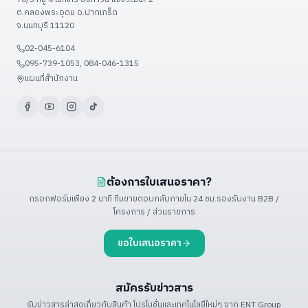
Food Factory — โรงงานอาหาร
ต.คลองพระอุดม อ.ปากเกร็ด
วิธีชำระเงิน
จ.นนทบุรี 11120
ดูเพิ่มเติม (+9)
ขั้นตอนจัดส่ง
02-045-6104
ติดต่อเรา / แผนที่
095-739-1053, 084-046-1315
ดูเพิ่มเติม (+3)
แผนที่สำนักงาน
ต้องการใบเสนอราคา?
กรอกฟอร์มเพียง 2 นาที ทีมขายตอบกลับภายใน 24 ชม.
รองรับงาน B2B /
โครงการ / ส่วนราชการ
ขอใบเสนอราคา
สมัครรับข่าวสาร
รับข่าวสารล่าสุดเกี่ยวกับสินค้า โปรโมชั่น
และเทคโนโลยีใหม่ๆ จาก ENT Group