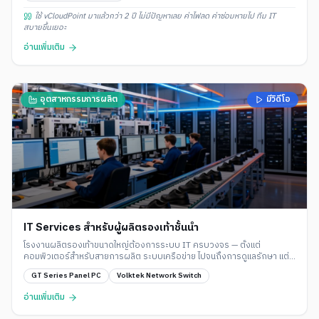
ใช้ vCloudPoint มาแล้วกว่า 2 ปี ไม่มีปัญหาเลย ค่าไฟลด ค่าซ่อมหายไป ทีม IT
สบายขึ้นเยอะ
อ่านเพิ่มเติม
อุตสาหกรรมการผลิต
มีวิดีโอ
IT Services สำหรับผู้ผลิตรองเท้าชั้นนำ
โรงงานผลิตรองเท้าขนาดใหญ่ต้องการระบบ IT ครบวงจร — ตั้งแต่
คอมพิวเตอร์สำหรับสายการผลิต ระบบเครือข่าย ไปจนถึงการดูแลรักษา แต่
ไม่ต้องการจ้างทีม IT ประจำจำนวนมาก
GT Series Panel PC
Volktek Network Switch
อ่านเพิ่มเติม