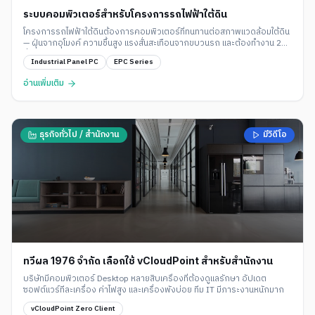
ระบบคอมพิวเตอร์สำหรับโครงการรถไฟฟ้าใต้ดิน
โครงการรถไฟฟ้าใต้ดินต้องการคอมพิวเตอร์ที่ทนทานต่อสภาพแวดล้อมใต้ดิน
— ฝุ่นจากอุโมงค์ ความชื้นสูง แรงสั่นสะเทือนจากขบวนรถ และต้องทำงาน 24
ชั่วโมงไม่หยุดพัก สำหรับระบบจัดการสถานีและจอแสดงผลข้อมูลผู้โดยสาร
Industrial Panel PC
EPC Series
อ่านเพิ่มเติม
ธุรกิจทั่วไป / สำนักงาน
มีวิดีโอ
ทวีผล 1976 จำกัด เลือกใช้ vCloudPoint สำหรับสำนักงาน
บริษัทมีคอมพิวเตอร์ Desktop หลายสิบเครื่องที่ต้องดูแลรักษา อัปเดต
ซอฟต์แวร์ทีละเครื่อง ค่าไฟสูง และเครื่องพังบ่อย ทีม IT มีภาระงานหนักมาก
vCloudPoint Zero Client