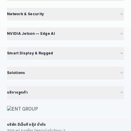
พันธมิตรโรงงาน
M4 Avengers — Mini PC 5 รุ่น
Partner Portal
Mini PC — Office & SME
Network & Security
สร้างรายได้ Affiliate
GT Series — 12 รุ่น
Mini PC Firewall — 10 รุ่น
สมัคร Affiliate
GB Series — Compact
GT194L — 2.5G Best Seller
NVIDIA Jetson — Edge AI
ร่วมงานกับเรา — เปิดรับ 5 ตำแหน่ง
iBox Series
IPC068 — N100 Fanless
แนะนำ NVIDIA Jetson
EPC Box Series
IPC090 — Xeon 10G SFP+
📦 แคตตาล็อกผลิตภัณฑ์
Smart Display & Rugged
UPC Series — LEGO Modular
Volktek — Managed Switch
Jetson Modules (SoM)
Interactive Display & KIOSK
ดูเพิ่มเติม (+13)
CF Fiberlink — Industrial / PoE
Developer Kits
15.6" Floor Kiosk (KD156B)
Solutions
Cloud Managed Switch
Embedded IPC / Edge AI
21.5" Floor / Wall Kiosk
ทุก Solutions — Hub
ดูเพิ่มเติม (+6)
GPU Server & Workstation
23.8" Wall-Mount Kiosk
Smart Factory 4.0
บริการลูกค้า
Professional Graphics Card
32" Floor Kiosk (KD32B)
Environmental · ESG · Carbon
ENT Group B2B Platform
ดูเพิ่มเติม (+7)
27" – 32" Conference
Government — ราชการ/รัฐวิสาหกิจ
ลงทะเบียนสินค้า
43" – 55" Smart Classroom
Education — โรงเรียน/มหาวิทยาลัย
แจ้งซ่อม
ดูเพิ่มเติม (+13)
บริษัท อีเอ็นที กรุ๊ป จำกัด
Restaurant & POS / KIOSK
เงื่อนไขรับประกัน
70/5 หมู่ 4 เมทโทร บิซทาวน์ แจ้งวัฒนะ 2