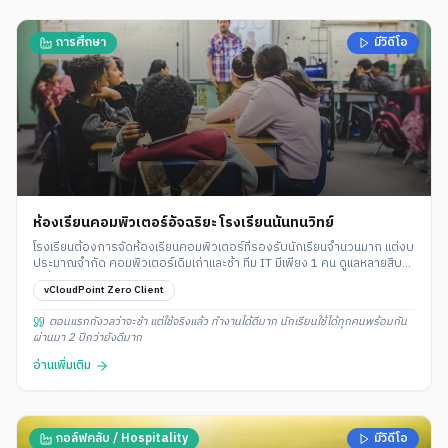
การศึกษา
มีวิดีโอ
ห้องเรียนคอมพิวเตอร์อัจฉริยะ โรงเรียนนันทนวิทย์
โรงเรียนต้องการจัดห้องเรียนคอมพิวเตอร์ที่รองรับนักเรียนจำนวนมาก แต่งบ
ประมาณจำกัด คอมพิวเตอร์เดิมเก่าและช้า ทีม IT มีเพียง 1 คน ดูแลหลายสิบ
เครื่องไม่ไหว
vCloudPoint Zero Client
ตอนแรกกังวลว่าจะช้า แต่ใช้จริงแล้ว ทำงานได้ดีมาก นักเรียนใช้ได้ทุกคนพร้อมกัน
ผ่านมา 2 ปีกว่ายังดีมาก
อ่านเพิ่มเติม
กอล์ฟคลับ / Hospitality
มีวิดีโอ