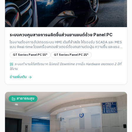
ระบบควบคุมสายการผลิตชิ้นส่วนยานยนต์ด้วย Panel PC
โรงงานต้องการอัปเกรดระบบ HMI เดิมที่ล้าสมัย ให้รองรับ SCADA และ MES
แบบ Real-time โดยเครื่องคอมพิวเตอร์ต้องทนทานต่อฝุ่น ความชื้น และแรง
สั่นสะเทือนในไลน์ผลิต
GT Series Panel PC 15"
GT Series Panel PC 21"
ระบบทำงานได้เสถียรมาก ไม่เคยมี Downtime จากฝั่ง Hardware เลยตลอด 2 ปีที่
ใช้งาน
อ่านเพิ่มเติม
สาธารณสุข