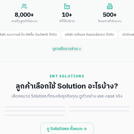
8,000+
10+
500+
รายชื่อลูกค้าในระบบ
ปีที่ให้บริการ
โครงการที่ส่งมอบ
ัท แอดวานซ์ ได-คัสติ้ง อินดัสทรี จำกัด
บริษัท เจทีแอล อินเตอร์เทรด จำกัด
บริษัทแสง
ดูรายชื่อบางส่วน
ENT SOLUTIONS
ลูกค้าเลือกใช้ Solution อะไรบ้าง?
Smart Factory
Edge AI · Vision
เลือกหมวด Solution ที่ตรงกับธุรกิจคุณ ดูตัวอย่าง use-case จริง
Environmental · ESG
Government · Smart City
ดูรายละเอียด
ดูรายละเอียด
Retail · POS · Signage
ดูรายละเอียด
ดูรายละเอียด
ดูรายละเอียด
ดู Solutions ทั้งหมด