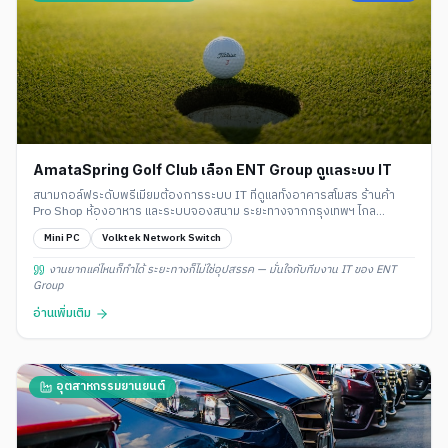
AmataSpring Golf Club เลือก ENT Group ดูแลระบบ IT
สนามกอล์ฟระดับพรีเมียมต้องการระบบ IT ที่ดูแลทั้งอาคารสโมสร ร้านค้า
Pro Shop ห้องอาหาร และระบบจองสนาม ระยะทางจากกรุงเทพฯ ไกล
ต้องการทีมที่ไปถึงได้และดูแลอย่างมืออาชีพ
Mini PC
Volktek Network Switch
งานยากแค่ไหนก็ทำได้ ระยะทางก็ไม่ใช่อุปสรรค — มั่นใจกับทีมงาน IT ของ ENT
Group
อ่านเพิ่มเติม
อุตสาหกรรมยานยนต์