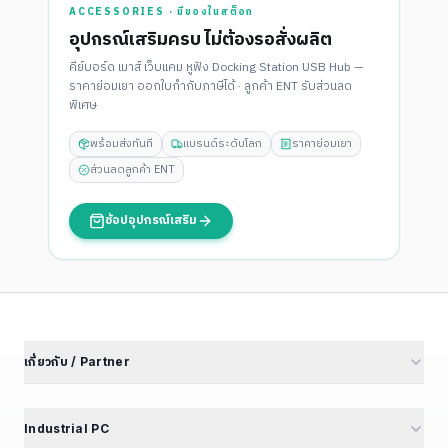
ACCESSORIES · มีของในสต็อก
อุปกรณ์เสริมครบ ไม่ต้องรอสั่งผลิต
คีย์บอร์ด เมาส์ เว็บแคม หูฟัง Docking Station USB Hub —
ราคาย่อมเยา ออกใบกำกับภาษีได้ · ลูกค้า ENT รับส่วนลด
พิเศษ
พร้อมส่งทันที
แบรนด์ระดับโลก
ราคาย่อมเยา
ส่วนลดลูกค้า ENT
ช้อปอุปกรณ์เสริม
เกี่ยวกับ / Partner
เกี่ยวกับเรา
นักลงทุนสัมพันธ์
Industrial PC