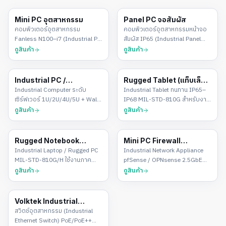
Mini PC อุตสาหกรรม
Panel PC จอสัมผัส
คอมพิวเตอร์อุตสาหกรรม
คอมพิวเตอร์อุตสาหกรรมหน้าจอ
Fanless N100–i7 (Industrial PC
สัมผัส IP65 (Industrial Panel
ขนาดเล็ก) สต็อกไทย
PC) สำหรับ HMI/SCADA
ดูสินค้า
ดูสินค้า
Industrial PC /
Rugged Tablet (แท็บเล็
Industrial Computer ระดับ
Industrial Tablet ทนทาน IP65–
Rackmount Server
ตอุตสาหกรรม)
เซิร์ฟเวอร์ 1U/2U/4U/5U + Wall-
IP68 MIL-STD-810G สำหรับงาน
Mount สำหรับโรงงาน
ภาคสนาม
ดูสินค้า
ดูสินค้า
Rugged Notebook
Mini PC Firewall
Industrial Laptop / Rugged PC
Industrial Network Appliance
(โน้ตบุ๊คอุตสาหกรรม)
อุตสาหกรรม
MIL-STD-810G/H ใช้งานภาค
pfSense / OPNsense 2.5GbE
สนามและโรงงาน
Fanless
ดูสินค้า
ดูสินค้า
Volktek Industrial
สวิตช์อุตสาหกรรม (Industrial
Switch
Ethernet Switch) PoE/PoE++