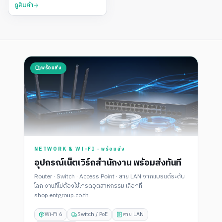
Layer 3 จากไต้หวัน
ดูสินค้า
พร้อมส่ง
NETWORK & WI-FI · พร้อมส่ง
อุปกรณ์เน็ตเวิร์กสำนักงาน พร้อมส่งทันที
Router · Switch · Access Point · สาย LAN จากแบรนด์ระดับ
โลก งานที่ไม่ต้องใช้เกรดอุตสาหกรรม เลือกที่
shop.entgroup.co.th
Wi-Fi 6
Switch / PoE
สาย LAN