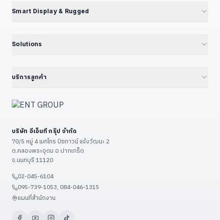
EPC Box Series
IPC090 — Xeon 10G SFP+
📦 แคตตาล็อกผลิตภัณฑ์
Smart Display & Rugged
UPC Series — LEGO Modular
Volktek — Managed Switch
Jetson Modules (SoM)
Interactive Display & KIOSK
ดูเพิ่มเติม (+13)
CF Fiberlink — Industrial / PoE
Developer Kits
15.6" Floor Kiosk (KD156B)
Solutions
Cloud Managed Switch
Embedded IPC / Edge AI
21.5" Floor / Wall Kiosk
ทุก Solutions — Hub
ดูเพิ่มเติม (+6)
GPU Server & Workstation
23.8" Wall-Mount Kiosk
Smart Factory 4.0
บริการลูกค้า
Professional Graphics Card
32" Floor Kiosk (KD32B)
Environmental · ESG · Carbon
ENT Group B2B Platform
ดูเพิ่มเติม (+7)
27" – 32" Conference
Government — ราชการ/รัฐวิสาหกิจ
ลงทะเบียนสินค้า
43" – 55" Smart Classroom
Education — โรงเรียน/มหาวิทยาลัย
แจ้งซ่อม
ดูเพิ่มเติม (+13)
บริษัท อีเอ็นที กรุ๊ป จำกัด
Restaurant & POS / KIOSK
เงื่อนไขรับประกัน
70/5 หมู่ 4 เมทโทร บิซทาวน์ แจ้งวัฒนะ 2
Food Factory — โรงงานอาหาร
ต.คลองพระอุดม อ.ปากเกร็ด
วิธีชำระเงิน
จ.นนทบุรี 11120
ดูเพิ่มเติม (+9)
ขั้นตอนจัดส่ง
02-045-6104
ติดต่อเรา / แผนที่
095-739-1053, 084-046-1315
ดูเพิ่มเติม (+3)
แผนที่สำนักงาน