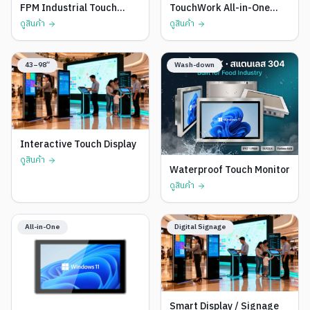
FPM Industrial Touch
TouchWork All-in-One
Monitor
Monitor
ดูสินค้า
ดูสินค้า
43–98″
Wash-down
Interactive Touch Display
ดูสินค้า
Waterproof Touch Monitor
ดูสินค้า
All-in-One
Digital Signage
Smart Display / Signage