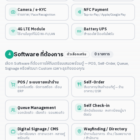
Camera / e-KYC
NFC Payment
ถ่ายภาพ / Face Recognition
Tap-to-Pay / Apple/Google Pay
4G LTE Module
Battery UPS
ใช้งานในจุดที่ไม่มี Wi-Fi/LAN
สำรองไฟ ป้องกันไฟดับ
Software ที่ต้องการ
4
0
รายการ
ตัวเลือกเสริม
เลือก Software ที่ต้องการให้ทีมเตรียมเสนอพร้อมตู้ — POS, Self-Order, Queue,
Signage หรือพัฒนา Custom เฉพาะธุรกิจของคุณ
POS / ระบบขายหน้าร้าน
Self-Order
ออกใบเสร็จ · จัดการสต็อก · เชื่อม
สั่งอาหาร/สินค้าเองที่ตู้ — ร้าน
ERP
อาหาร / QSR
Self Check-in
Queue Management
เช็คอินโรงแรม · ลงทะเบียนผู้มา
ออกบัตรคิว · เรียกคิว · จอแสดงคิว
ติดต่อ
Digital Signage / CMS
Wayfinding / Directory
บริหารโฆษณา · ตารางเวลา · หลายตู้
นำทางในอาคาร · ห้าง / โรงพยาบาล
พร้อมกัน
/ สำนักงาน