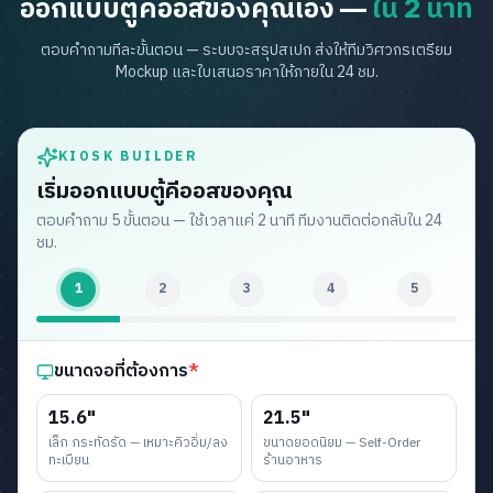
ออกแบบตู้คีออสของคุณเอง —
ใน 2 นาที
ตอบคำถามทีละขั้นตอน — ระบบจะสรุปสเปก ส่งให้ทีมวิศวกรเตรียม
Mockup และใบเสนอราคาให้ภายใน 24 ชม.
KIOSK BUILDER
เริ่มออกแบบตู้คีออสของคุณ
ตอบคำถาม 5 ขั้นตอน — ใช้เวลาแค่ 2 นาที ทีมงานติดต่อกลับใน 24
ชม.
1
2
3
4
5
ขนาดจอที่ต้องการ
*
15.6"
21.5"
เล็ก กระทัดรัด — เหมาะคิวอิ่ม/ลง
ขนาดยอดนิยม — Self-Order
ทะเบียน
ร้านอาหาร