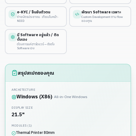
e-KYC / ยืนยันตัวตน
พัฒนา Software เฉพาะ
ถ่ายบัตรประชาชน · เทียบใบหน้า ·
Custom Development ตาม flow
NDID
ของคุณ
มี Software อยู่แล้ว / ติด
ตั้งเอง
ต้องการแค่ฮาร์ดแวร์ — ติดตั้ง
Software เอง
สรุปสเปกของคุณ
ARCHITECTURE
Windows (X86)
·
All-in-One Windows
DISPLAY SIZE
21.5
"
MODULES (
1
)
Thermal Printer 80mm