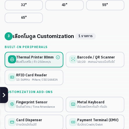
32"
43"
55"
65"
เลือกโมดูล Customization
3
1
รายการ
BUILT-IN PERIPHERALS
Thermal Printer 80mm
Barcode / QR Scanner
พิมพ์ใบเสร็จ / คิว 250mm/s
1D/2D · สแกนผ่านจอมือถือได้
RFID Card Reader
13.56MHz · Mifare / ISO14443A
CUSTOMIZATION ADD-ONS
Fingerprint Sensor
Metal Keyboard
ยืนยันตัวตน / Time Attendance
คีย์แพดโลหะกันน้ำ-กันงัด
Card Dispenser
Payment Terminal (EMV)
จ่ายบัตรอัตโนมัติ
รับบัตร Credit/Debit