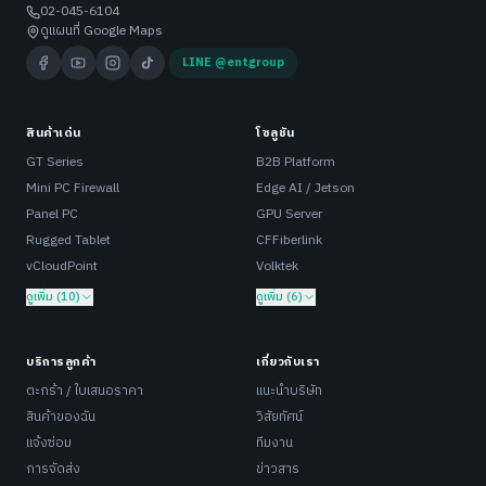
02-045-6104
ดูแผนที่ Google Maps
LINE @entgroup
สินค้าเด่น
โซลูชัน
GT Series
B2B Platform
Mini PC Firewall
Edge AI / Jetson
Panel PC
GPU Server
Rugged Tablet
CFFiberlink
vCloudPoint
Volktek
ดูเพิ่ม (10)
ดูเพิ่ม (6)
บริการลูกค้า
เกี่ยวกับเรา
ตะกร้า / ใบเสนอราคา
แนะนำบริษัท
สินค้าของฉัน
วิสัยทัศน์
แจ้งซ่อม
ทีมงาน
การจัดส่ง
ข่าวสาร