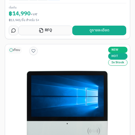
เริ่มต้น
฿
14,990
+VAT
฿
13,941
/ชิ้น สำหรับ 5+
RFQ
ดูรายละเอียด
NEW
เทียบ
HOT
In Stock