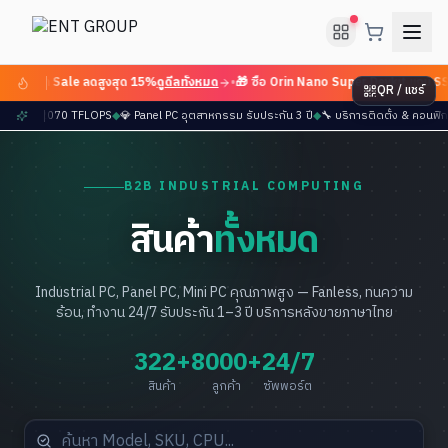
 Flash Sale ลดสูงสุด 15%
ดูดีลทั้งหมด
•
🎁 ซื้อ Orin Nano Super Devkit แถม SSD
QR / แชร์
r มาแล้ว — 2070 TFLOPS
◆
💎 Panel PC อุตสาหกรรม รับประกัน 3 ปี
◆
🔧 บริการติดตั้ง & คอน
B2B INDUSTRIAL COMPUTING
สินค้า
ทั้งหมด
Industrial PC, Panel PC, Mini PC คุณภาพสูง — Fanless, ทนความ
ร้อน, ทำงาน 24/7 รับประกัน 1–3 ปี บริการหลังขายภาษาไทย
322+
8000+
24/7
สินค้า
ลูกค้า
ซัพพอร์ต