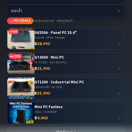
แนะนำ
โปรร้อนกลางปี · คลิกดูสินค้า
HOT DEALS
ขายดี
GK1506 · Panel PC 15.6"
Full HD · IP65 · Fanless
฿28,990
ลด 12%
GT4500 · Mini PC
i3-7100U · แถม Win Pro
฿21,990
GT1200 · Industrial Mini PC
ปรับสเปกได้ · ลด 12%
฿21,990
Mini PC Fanless
เงียบ · ประหยัดไฟ
฿9,900