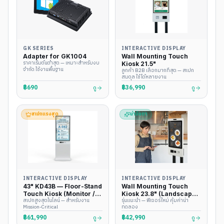
GK SERIES
INTERACTIVE DISPLAY
Adapter for GK1004
Wall Mounting Touch
ราคาเริ่มต้นต่ำสุด — เหมาะสำหรับงบ
Kiosk 21.5"
จำกัด ใช้งานพื้นฐาน
ลูกค้า B2B เลือกมากที่สุด — สเปก
สมดุล ใช้ได้หลายงาน
฿690
฿36,990
ดู
ดู
สเปกแรงสุด
น่าจับตา
INTERACTIVE DISPLAY
INTERACTIVE DISPLAY
43" KD43B — Floor-Stand
Wall Mounting Touch
Touch Kiosk (Monitor /
Kiosk 23.8" (Landscape
สเปกสูงสุดในไลน์ — สำหรับงาน
รุ่นแนะนำ — ฟีเจอร์ใหม่ คุ้มค่าน่า
Windows / Android)
16:9)
Mission-Critical
ทดลอง
฿61,990
฿42,990
ดู
ดู