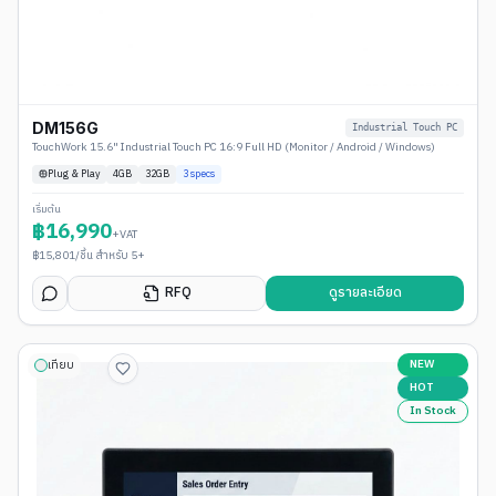
DM156G
Industrial Touch PC
TouchWork 15.6" Industrial Touch PC 16:9 Full HD (Monitor / Android / Windows)
Plug & Play
4
GB
32GB
3
specs
เริ่มต้น
฿
16,990
+VAT
฿
15,801
/ชิ้น สำหรับ 5+
RFQ
ดูรายละเอียด
NEW
เทียบ
HOT
In Stock