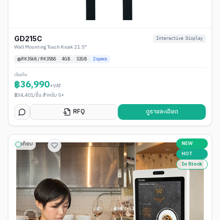
GD215C
Interactive Display
Wall Mounting Touch Kiosk 21.5"
RK3568 / RK3588
4
GB
32GB
2
specs
เริ่มต้น
฿
36,990
+VAT
฿
34,401
/ชิ้น สำหรับ 5+
RFQ
ดูรายละเอียด
NEW
เทียบ
HOT
In Stock