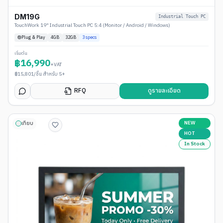
DM19G
Industrial Touch PC
TouchWork 19" Industrial Touch PC 5:4 (Monitor / Android / Windows)
Plug & Play
4
GB
32GB
3
specs
เริ่มต้น
฿
16,990
+VAT
฿
15,801
/ชิ้น สำหรับ 5+
RFQ
ดูรายละเอียด
NEW
เทียบ
HOT
In Stock