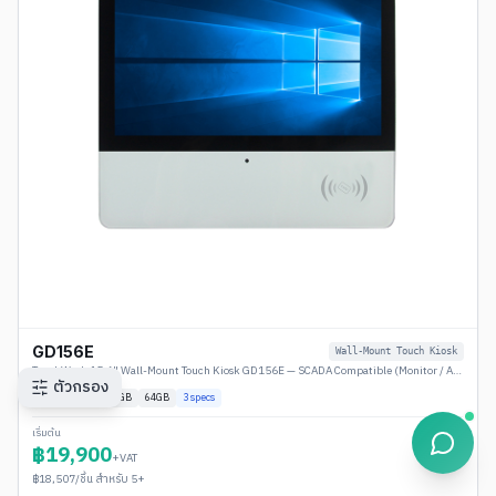
GD156E
Wall-Mount Touch Kiosk
TouchWork 15.6" Wall-Mount Touch Kiosk GD156E — SCADA Compatible (Monitor / Android / Windows)
ตัวกรอง
Plug & Play
4
GB
64GB
3
specs
เริ่มต้น
฿
19,900
+VAT
฿
18,507
/ชิ้น สำหรับ 5+