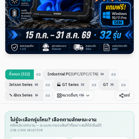
ทั้งหมด (
322
)
Industrial PC
(UPC/EPC/CTN)
36
Jetson Series
🏭
GT Series
GT
60
52
35
🔧
iBox Series
หมวดอื่นๆ
แชร์
26
+
16
ไม่รู้จะเลือกรุ่นไหน? เลือกตามลักษณะงาน
คลิกประเภทงาน — ระบบจะกรองสินค้าที่เหมาะสมให้อัตโนมัติ
USE-CASE SELECTOR