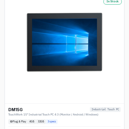
In Stock
DM15G
Industrial Touch PC
TouchWork 15" Industrial Touch PC 4:3 (Monitor / Android / Windows)
Plug & Play
4
GB
32GB
3
specs