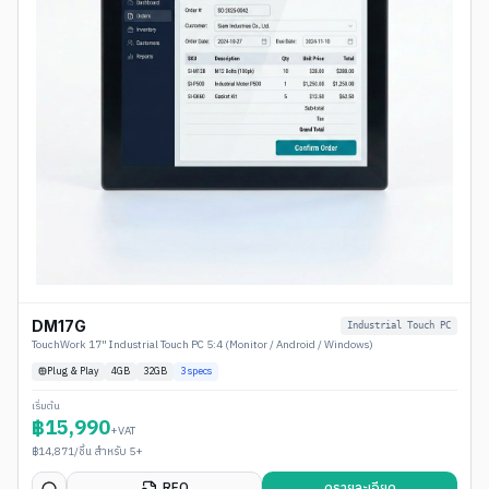
DM17G
Industrial Touch PC
TouchWork 17" Industrial Touch PC 5:4 (Monitor / Android / Windows)
Plug & Play
4
GB
32GB
3
specs
เริ่มต้น
฿
15,990
+VAT
฿
14,871
/ชิ้น สำหรับ 5+
RFQ
ดูรายละเอียด