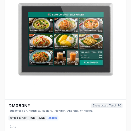
DM080NF
Industrial Touch PC
TouchWork 8" Industrial Touch PC (Monitor / Android / Windows)
Plug & Play
4
GB
32GB
3
specs
เริ่มต้น