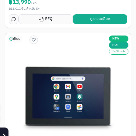
฿
13,990
+VAT
฿
13,011
/ชิ้น สำหรับ 5+
RFQ
ดูรายละเอียด
NEW
เทียบ
HOT
In Stock