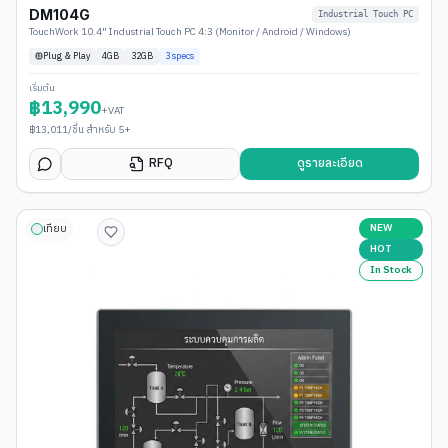
DM104G
Industrial Touch PC
TouchWork 10.4" Industrial Touch PC 4:3 (Monitor / Android / Windows)
Plug & Play
4
GB
32GB
3
specs
เริ่มต้น
฿
13,990
+VAT
฿
13,011
/ชิ้น สำหรับ 5+
RFQ
ดูรายละเอียด
NEW
เทียบ
HOT
In Stock