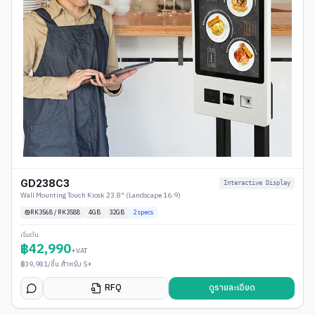
GD238C3
Interactive Display
Wall Mounting Touch Kiosk 23.8" (Landscape 16:9)
RK3568 / RK3588
4
GB
32GB
2
specs
เริ่มต้น
฿
42,990
+VAT
฿
39,981
/ชิ้น สำหรับ 5+
RFQ
ดูรายละเอียด