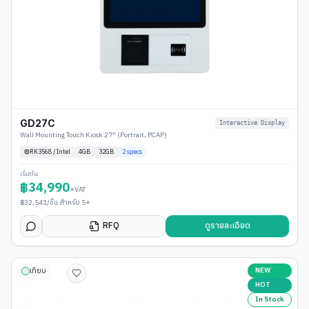
GD27C
Interactive Display
Wall Mounting Touch Kiosk 27" (Portrait, PCAP)
RK3568 / Intel
4
GB
32GB
2
specs
เริ่มต้น
฿
34,990
+VAT
฿
32,541
/ชิ้น สำหรับ 5+
RFQ
ดูรายละเอียด
NEW
เทียบ
HOT
In Stock