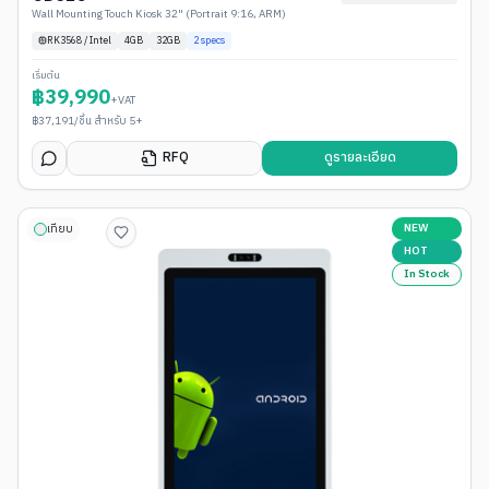
Wall Mounting Touch Kiosk 32" (Portrait 9:16, ARM)
RK3568 / Intel
4
GB
32GB
2
specs
เริ่มต้น
฿
39,990
+VAT
฿
37,191
/ชิ้น สำหรับ 5+
RFQ
ดูรายละเอียด
NEW
เทียบ
HOT
In Stock