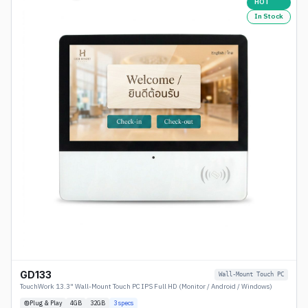
HOT
In Stock
GD133
Wall-Mount Touch PC
TouchWork 13.3" Wall-Mount Touch PC IPS Full HD (Monitor / Android / Windows)
Plug & Play
4
GB
32GB
3
specs