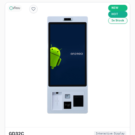
NEW
เทียบ
HOT
In Stock
GD32C
Interactive Display