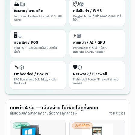
🏭
📦
โรงงาน / สายผลิต
คลังสินค้า / WMS
Industrial Fanless + Panel PC ทนฝุ่น
Rugged Tablet กันน้ำ พกพา สแกนบาร์
ทนสั่น
โค้ด
🖥️
⚡
ออฟฟิศ / POS
งานหนัก / AI / GPU
Mini PC + iBox ขนาดเล็ก ประหยัด
Performance PC สำหรับ AI
พื้นที่
Inference, CAD, Render
🔧
🛡️
Embedded / Box PC
Network / Firewall
EPC Box สำหรับ IoT, Edge, Kiosk
Multi-LAN Router/Firewall สำหรับ
Backend
องค์กร
แนะนำ
4
รุ่น — เลือกง่าย ไม่ต้องไล่ดูทั้งหมด
ทีมแอดมินคัดมาจากความต้องการลูกค้าจริง
TOP PICKS
คุ้มสุด
ขายดีสุด