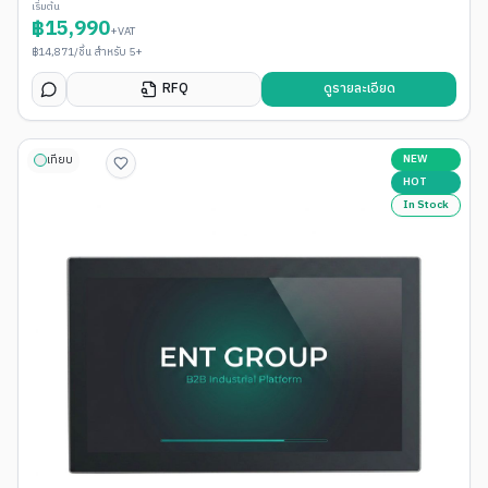
เริ่มต้น
฿
15,990
+VAT
฿
14,871
/ชิ้น สำหรับ 5+
RFQ
ดูรายละเอียด
NEW
เทียบ
HOT
In Stock