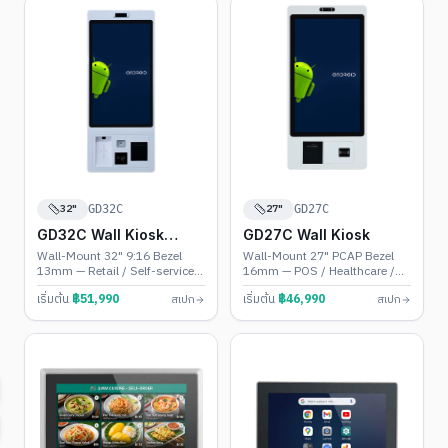
32"
27"
GD32C
GD27C
GD32C Wall Kiosk
GD27C Wall Kiosk
(Portrait)
Wall-Mount 32" 9:16 Bezel
Wall-Mount 27" PCAP Bezel
13mm — Retail / Self-service /
16mm — POS / Healthcare /
POS
Banking
เริ่มต้น
฿
51,990
เริ่มต้น
฿
46,990
สเปก
สเปก