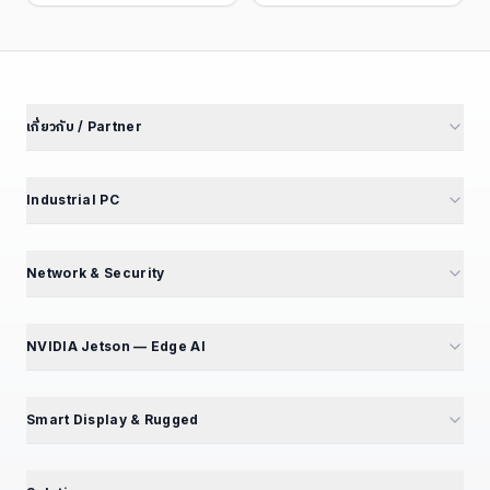
เกี่ยวกับ / Partner
เกี่ยวกับเรา
นักลงทุนสัมพันธ์
Industrial PC
พันธมิตรโรงงาน
M4 Avengers — Mini PC 5 รุ่น
Partner Portal
Mini PC — Office & SME
Network & Security
สร้างรายได้ Affiliate
GT Series — 12 รุ่น
Mini PC Firewall — 10 รุ่น
สมัคร Affiliate
GB Series — Compact
GT194L — 2.5G Best Seller
NVIDIA Jetson — Edge AI
ร่วมงานกับเรา — เปิดรับ 5 ตำแหน่ง
iBox Series
IPC068 — N100 Fanless
แนะนำ NVIDIA Jetson
EPC Box Series
IPC090 — Xeon 10G SFP+
📦 แคตตาล็อกผลิตภัณฑ์
Smart Display & Rugged
UPC Series — LEGO Modular
Volktek — Managed Switch
Jetson Modules (SoM)
Interactive Display & KIOSK
ดูเพิ่มเติม (+13)
CF Fiberlink — Industrial / PoE
Developer Kits
15.6" Floor Kiosk (KD156B)