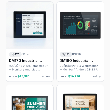
17"
19"
DM17G
DM19G
DM17G Industrial
DM19G Industrial
Touch PC
Touch PC
จอสัมผัส 17" 5:4 Tempered 7H
จอสัมผัส 19" 5:4 Workstation
— Monitor / Android /
— Monitor / Android 11-13 /
Windows • Backlight 30,000
Windows 10-11 • IP65 + VESA
เริ่มต้น
฿
15,990
เริ่มต้น
฿
16,990
สเปก
สเปก
ชม.
100