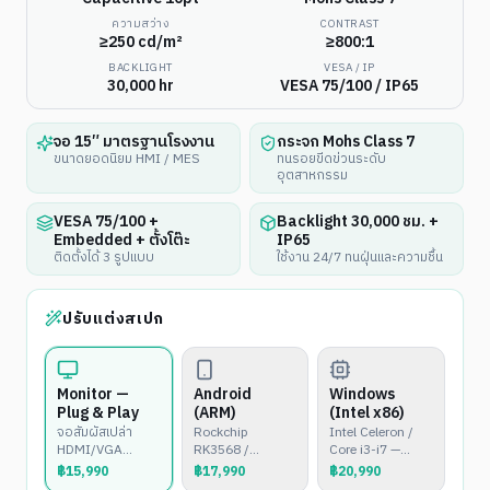
ความสว่าง
CONTRAST
≥250 cd/m²
≥800:1
BACKLIGHT
VESA / IP
30,000 hr
VESA 75/100 / IP65
จอ 15″ มาตรฐานโรงงาน
กระจก Mohs Class 7
ขนาดยอดนิยม HMI / MES
ทนรอยขีดข่วนระดับ
อุตสาหกรรม
VESA 75/100 +
Backlight 30,000 ชม. +
Embedded + ตั้งโต๊ะ
IP65
ติดตั้งได้ 3 รูปแบบ
ใช้งาน 24/7 ทนฝุ่นและความชื้น
ปรับแต่งสเปก
Monitor —
Android
Windows
Plug & Play
(ARM)
(Intel x86)
จอสัมผัสเปล่า
Rockchip
Intel Celeron /
HDMI/VGA
RK3568 /
Core i3-i7 —
สำหรับต่อกับ
RK3399 —
Windows 10/11
฿
15,990
฿
17,990
฿
20,990
PC/Mini PC
Android 11/12
หรือ Linux