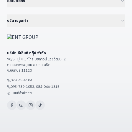
Solutions
Cloud Managed Switch
Embedded IPC / Edge AI
21.5" Floor / Wall Kiosk
ทุก Solutions — Hub
ดูเพิ่มเติม (+6)
GPU Server & Workstation
23.8" Wall-Mount Kiosk
Smart Factory 4.0
บริการลูกค้า
Professional Graphics Card
32" Floor Kiosk (KD32B)
Environmental · ESG · Carbon
ENT Group B2B Platform
ดูเพิ่มเติม (+7)
27" – 32" Conference
Government — ราชการ/รัฐวิสาหกิจ
ลงทะเบียนสินค้า
43" – 55" Smart Classroom
Education — โรงเรียน/มหาวิทยาลัย
แจ้งซ่อม
ดูเพิ่มเติม (+13)
บริษัท อีเอ็นที กรุ๊ป จำกัด
Restaurant & POS / KIOSK
เงื่อนไขรับประกัน
70/5 หมู่ 4 เมทโทร บิซทาวน์ แจ้งวัฒนะ 2
Food Factory — โรงงานอาหาร
ต.คลองพระอุดม อ.ปากเกร็ด
วิธีชำระเงิน
จ.นนทบุรี 11120
ดูเพิ่มเติม (+9)
ขั้นตอนจัดส่ง
02-045-6104
ติดต่อเรา / แผนที่
095-739-1053, 084-046-1315
ดูเพิ่มเติม (+3)
แผนที่สำนักงาน