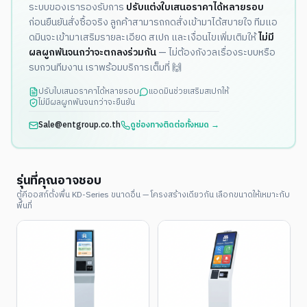
ระบบของเรารองรับการ
ปรับแต่งใบเสนอราคาได้หลายรอบ
ก่อนยืนยันสั่งซื้อจริง ลูกค้าสามารถกดสั่งเข้ามาได้สบายใจ ทีมแอ
ดมินจะเข้ามาเสริมรายละเอียด สเปก และเงื่อนไขเพิ่มเติมให้
ไม่มี
ผลผูกพันจนกว่าจะตกลงร่วมกัน
— ไม่ต้องกังวลเรื่องระบบหรือ
รบกวนทีมงาน เราพร้อมบริการเต็มที่ 🙌
ปรับใบเสนอราคาได้หลายรอบ
แอดมินช่วยเสริมสเปกให้
ไม่มีผลผูกพันจนกว่าจะยืนยัน
Sale@entgroup.co.th
ดูช่องทางติดต่อทั้งหมด →
รุ่นที่คุณอาจชอบ
ตู้คีออสก์ตั้งพื้น KD-Series ขนาดอื่น — โครงสร้างเดียวกัน เลือกขนาดให้เหมาะกับ
พื้นที่