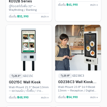
KD32B Series
เริ่มต้น
฿
61,990
สเปก
ตู้คีออสก์ตั้งพื้น 32" —
Wayfinding / Banking
เริ่มต้น
฿
51,990
สเปก
23.8"
21.5"
GD238C3
GD215C
GD238C3 Wall Kiosk
GD215C Wall Kiosk
(Landscape)
Wall-Mount 23.8" 16:9 Bezel
Wall-Mount 21.5" Bezel 13mm
13mm — Reception / Digital
— แขวนผนัง / ตั้งพื้น / วาง
Menu
เคาน์เตอร์
เริ่มต้น
฿
54,990
เริ่มต้น
฿
48,990
สเปก
สเปก