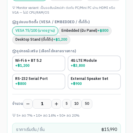
พร้อมใช้งาน
💡 Monitor variant: เป็นจอสัมผัสเปล่า ต่อกับ PC/Mini PC ผ่าน HDMI หรือ
VGA — ไม่มี CPU/RAM/OS
รูปแบบติดตั้ง (VESA / EMBEDDED / ตั้งโต๊ะ)
VESA 75/100 (มาตรฐาน)
Embedded (ฝัง Panel)
+
฿
800
Desktop Stand (ตั้งโต๊ะ)
+
฿
1,200
อุปกรณ์เสริม (เลือกได้หลายรายการ)
Wi-Fi 6 + BT 5.2
4G LTE Module
+฿
1,200
+฿
3,800
RS-232 Serial Port
External Speaker Set
+฿
800
+฿
900
จำนวน
5
10
50
💡 5+ ลด 7% • 10+ ลด 14% • 50+ ลด 20%
ราคาเริ่มต้น / ชิ้น
฿
15,990