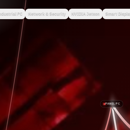
ndustrial PC
Network & Security
NVIDIA Jetson
Smart Displa
PANEL PC