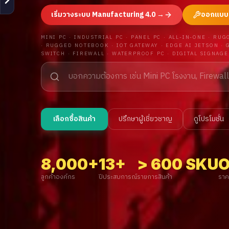
เริ่มวางระบบ Manufacturing 4.0 →
ออกแบบต
MINI PC · INDUSTRIAL PC · PANEL PC · ALL-IN-ONE · R
· RUGGED NOTEBOOK · IOT GATEWAY · EDGE AI JETSON · 
SWITCH · FIREWALL · WATERPROOF PC · DIGITAL SIGNAGE
เลือกซื้อสินค้า
ปรึกษาผู้เชี่ยวชาญ
ดูโปรโมชั่น
8,000+
13+
> 600 SKU
ลูกค้าองค์กร
ปีประสบการณ์
รายการสินค้า
ราค