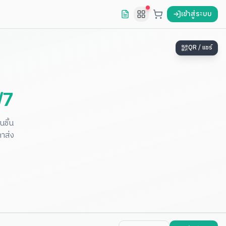
เข้าสู่ระบบ
QR / แชร์
/7
ชิ้น
าส่ง