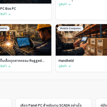
ดูสินค้า
EPC Box PC
ูสินค้า
ทนทาน
Mobile Computer
แท็บเล็ตอุตสาหกรรม Rugged
Handheld
ablet
ูสินค้า
ดูสินค้า
เลือก Panel PC สำหรับงาน SCADA อย่างไร
คู่ม