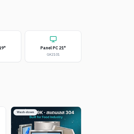
19"
Panel PC 21"
GK2101
Wash-down