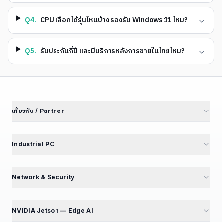
Q
4
.
CPU เลือกได้รุ่นไหนบ้าง รองรับ Windows 11 ไหม?
Q
5
.
รับประกันกี่ปี และมีบริการหลังการขายในไทยไหม?
เกี่ยวกับ / Partner
เกี่ยวกับเรา
นักลงทุนสัมพันธ์
Industrial PC
พันธมิตรโรงงาน
M4 Avengers — Mini PC 5 รุ่น
Partner Portal
Mini PC — Office & SME
Network & Security
สร้างรายได้ Affiliate
GT Series — 12 รุ่น
Mini PC Firewall — 10 รุ่น
สมัคร Affiliate
GB Series — Compact
GT194L — 2.5G Best Seller
NVIDIA Jetson — Edge AI
ร่วมงานกับเรา — เปิดรับ 5 ตำแหน่ง
iBox Series