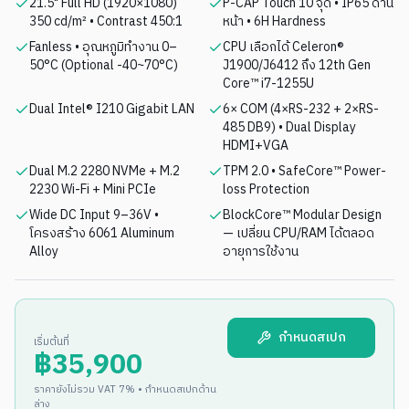
21.5" Full HD (1920×1080)
P-CAP Touch 10 จุด • IP65 ด้าน
350 cd/m² • Contrast 450:1
หน้า • 6H Hardness
Fanless • อุณหภูมิทำงาน 0–
CPU เลือกได้ Celeron®
50°C (Optional -40~70°C)
J1900/J6412 ถึง 12th Gen
Core™ i7-1255U
Dual Intel® I210 Gigabit LAN
6× COM (4×RS-232 + 2×RS-
485 DB9) • Dual Display
HDMI+VGA
Dual M.2 2280 NVMe + M.2
TPM 2.0 • SafeCore™ Power-
2230 Wi-Fi + Mini PCIe
loss Protection
Wide DC Input 9–36V •
BlockCore™ Modular Design
โครงสร้าง 6061 Aluminum
— เปลี่ยน CPU/RAM ได้ตลอด
Alloy
อายุการใช้งาน
กำหนดสเปก
เริ่มต้นที่
฿
35,900
ราคายังไม่รวม VAT 7% • กำหนดสเปกด้าน
ล่าง