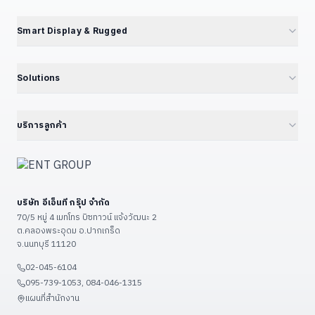
IPC068 — N100 Fanless
แนะนำ NVIDIA Jetson
EPC Box Series
IPC090 — Xeon 10G SFP+
📦 แคตตาล็อกผลิตภัณฑ์
Smart Display & Rugged
UPC Series — LEGO Modular
Volktek — Managed Switch
Jetson Modules (SoM)
Interactive Display & KIOSK
ดูเพิ่มเติม (+13)
CF Fiberlink — Industrial / PoE
Developer Kits
15.6" Floor Kiosk (KD156B)
Solutions
Cloud Managed Switch
Embedded IPC / Edge AI
21.5" Floor / Wall Kiosk
ทุก Solutions — Hub
ดูเพิ่มเติม (+6)
GPU Server & Workstation
23.8" Wall-Mount Kiosk
Smart Factory 4.0
บริการลูกค้า
Professional Graphics Card
32" Floor Kiosk (KD32B)
Environmental · ESG · Carbon
ENT Group B2B Platform
ดูเพิ่มเติม (+7)
27" – 32" Conference
Government — ราชการ/รัฐวิสาหกิจ
ลงทะเบียนสินค้า
43" – 55" Smart Classroom
Education — โรงเรียน/มหาวิทยาลัย
แจ้งซ่อม
ดูเพิ่มเติม (+13)
บริษัท อีเอ็นที กรุ๊ป จำกัด
Restaurant & POS / KIOSK
เงื่อนไขรับประกัน
70/5 หมู่ 4 เมทโทร บิซทาวน์ แจ้งวัฒนะ 2
Food Factory — โรงงานอาหาร
ต.คลองพระอุดม อ.ปากเกร็ด
วิธีชำระเงิน
จ.นนทบุรี 11120
ดูเพิ่มเติม (+9)
ขั้นตอนจัดส่ง
02-045-6104
ติดต่อเรา / แผนที่
095-739-1053, 084-046-1315
ดูเพิ่มเติม (+3)
แผนที่สำนักงาน