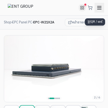
Shop
›
EPC Panel PC
›
EPC-W21X2A
หน้ารายละเอียดซีรีส์
QR / แชร์
3
/
6