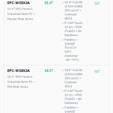
EPC-W15X2A
15.6"
15.6" Full HD
ดู
(1920×1080)
15.6" IP65 Fanless
350 cd/m² •
Industrial Panel PC —
Contrast
450:1
Popular Wide Series
P-CAP Touch
10 จุด • IP65
ด้านหน้า • 6H
Hardness
Fanless •
อุณหภูมิ
ทำงาน 0–
50°C
(Optional
-40~70°C)
EPC-W18X2A
18.5"
18.5" Full HD
ดู
(1920×1080)
18.5" IP65 Fanless
350 cd/m² •
Industrial Panel PC —
Contrast
450:1
Mid Wide Series
P-CAP Touch
10 จุด • IP65
ด้านหน้า • 6H
Hardness
Fanless •
อุณหภูมิ