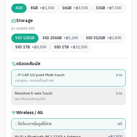
4GB
8GB
+฿
1,500
16GB
+฿
3,500
32GB
+฿
7,500
Storage
1× mSATA SSD
SSD 128GB
SSD 256GB
+฿
1,200
SSD 512GB
+฿
2,800
SSD 1TB
+฿
5,500
SSD 2TB
+฿
11,500
ชนิดจอสัมผัส
P-CAP 10-point Multi-touch
รวม
มาตรฐาน — กระจกเต็มหน้า 6H
Resistive 5-wire Touch
รวม
เหมาะกับงานสวมถุงมือ
Wireless / 4G
ไม่ต้องการโมดูลไร้สาย
ฟรี
Wi-Fi + Bluetooth (M.2 2230) + Antenna
+฿1,800