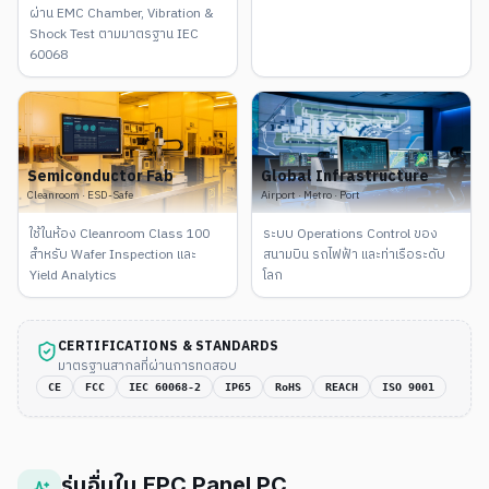
ผ่าน EMC Chamber, Vibration &
Shock Test ตามมาตรฐาน IEC
60068
Semiconductor Fab
Global Infrastructure
Cleanroom · ESD-Safe
Airport · Metro · Port
ใช้ในห้อง Cleanroom Class 100
ระบบ Operations Control ของ
สำหรับ Wafer Inspection และ
สนามบิน รถไฟฟ้า และท่าเรือระดับ
Yield Analytics
โลก
CERTIFICATIONS & STANDARDS
มาตรฐานสากลที่ผ่านการทดสอบ
CE
FCC
IEC 60068-2
IP65
RoHS
REACH
ISO 9001
รุ่นอื่นใน
EPC Panel PC