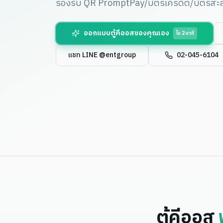
รองรับ QR PromptPay/บัตรเครดิต/บัตรสะ
ออกแบบตู้คีออสของคุณเอง
ใน 2 นาที
แชท LINE @entgroup
02-045-6104
ตู้คีออส