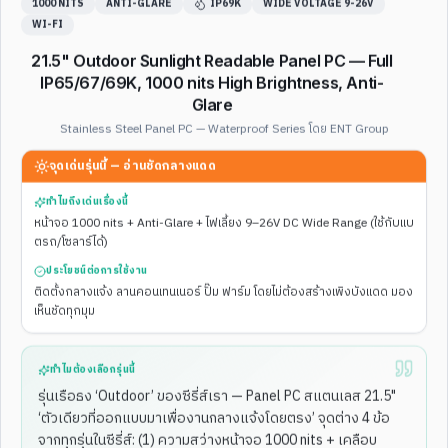
1000 NITS
ANTI-GLARE
IP69K
WIDE VOLTAGE 9-26V
WI-FI
21.5" Outdoor Sunlight Readable Panel PC — Full
IP65/67/69K, 1000 nits High Brightness, Anti-
Glare
Stainless Steel Panel PC — Waterproof Series โดย ENT Group
คลังสินค้า / Lot Tracking / Access
จุดเด่นรุ่นนี้ —
อ่านชัดกลางแดด
สแกน QR/Barcode/RFID เพื่อรับ-จ่ายสินค้า, ลงเวลา, ควบคุมการเข้าออก
ทำไมถึงเด่นเรื่องนี้
รุ่นที่เราแนะนำ
หน้าจอ 1000 nits + Anti-Glare + ไฟเลี้ยง 9–26V DC Wide Range (ใช้กับแบ
ตรถ/โซลาร์ได้)
ENT-WP-
169
ENT-WP-
167
มี QR Scanner
POE + NFC/RFID
ประโยชน์ต่อการใช้งาน
ติดตั้งกลางแจ้ง ลานคอนเทนเนอร์ ปั๊ม ฟาร์ม โดยไม่ต้องสร้างเพิงบังแดด มอง
ทำไมรุ่นเหล่านี้ถึงเหมาะ
มี QR/Barcode Scanner + NFC/RFID Reader + GPIO ในตัวเครื่อง — ติด
เห็นชัดทุกมุม
ตั้งแล้วใช้กับ WMS / Time Attendance / Access Control ได้ทันที ไม่ต้องเดิน
สายหรือซื้ออุปกรณ์เสริมเพิ่ม
ทำไมต้องเลือกรุ่นนี้
รุ่นเรือธง ‘Outdoor’ ของซีรี่ส์เรา — Panel PC สแตนเลส 21.5"
‘ตัวเดียวที่ออกแบบมาเพื่องานกลางแจ้งโดยตรง’ จุดต่าง 4 ข้อ
จากทุกรุ่นในซีรี่ส์: (1) ความสว่างหน้าจอ 1000 nits + เคลือบ
POE + NFC/RFID
ฝัง/ติดผนัง 10.4"
ENT-WP-
167
ENT-WP-
181