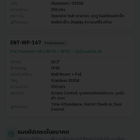
วัสดุ
Aluminum / SS304
ความสว่าง
350 nits
เหมาะกับ
Operator Sub-station, จุดดู Dashboard เล็ก
กิจกรรม
Andon เล็ก, Display สถานะเครื่องจักร
ENT-WP-167
Performance
PoE Powered + NFC/RFID + GPIO — ไม่ต้องเดินไฟ AC
หน้าจอ
10.1"
IP Rating
IP65
ทรงตัวเครื่อง
Wall Mount + PoE
วัสดุ
Stainless SS304
ความสว่าง
350 nits
เหมาะกับ
Access Control, จุดสแกนบัตรพนักงาน, จุดรับ
เข้า-ออก
Time Attendance, Visitor Check-in, Door
กิจกรรม
Control
แผนอัปเกรดในอนาคต
เลือกรุ่นได้ก่อน — เพิ่ม-เปลี่ยนสเปกได้ทีหลังโดยไม่ต้องเปลี่ยน