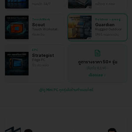
ทนหนัก 24/7
หน้าจอ + คอม
TouchWork
Outdoor
• คุณอยู่ที่นี่
Scout
Guardian
Touch Workstation
Rugged Outdoor
ทัชสกรีน
IP65 ทนแดดฝน
EPC
Strategist
Edge PC
ดูตารางราคา 50+ รุ่น
จิ๋ว ประหยัด
เริ่มต้น 8,190.-
เลือกเลย
ดู Mini PC ทุกรุ่นในร้านค้าออนไลน์