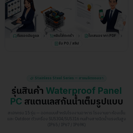
ทีมแอดมินดูแล
หยิบใส่ตะกร้า
ใบเสนอราคา PDF
รับ PO / สลิป
Stainless Steel Series — สายผลิตของเรา
รุ่นสินค้า
Waterproof Panel
PC
สแตนเลสกันน้ำเต็มรูปแบบ
สเปกครบ
15
รุ่น — ออกแบบสำหรับโรงงานอาหาร โรงงานยา ห้องเย็น
และ Outdoor ตัวเครื่อง SUS304/SUS316 ทนล้างสายฉีดน้ำแรงดันสูง
(IP65 / IP67 / IP69K)