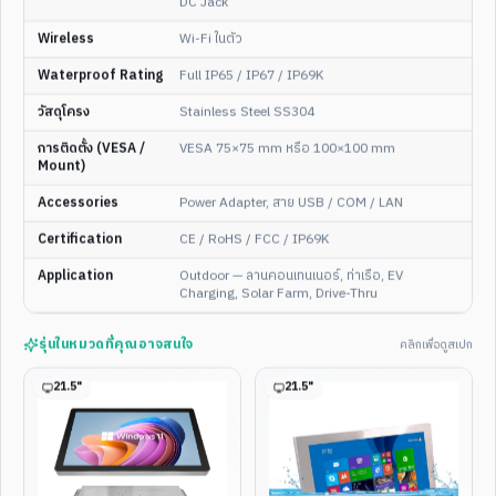
DC Jack
Wireless
Wi-Fi ในตัว
Waterproof Rating
Full IP65 / IP67 / IP69K
วัสดุโครง
Stainless Steel SS304
3
/
4
3
/
4
การติดตั้ง (VESA /
VESA 75×75 mm หรือ 100×100 mm
21.5"
FULL HD
IP65/66/67
21.5"
FULL HD
IP65/66/67
Mount)
21.5" Capacitive Touch Full
21.5" Stainless Steel
IP65/66/67 SUS304 Stainless
IP65/66/67 Fanless Highly
Accessories
Power Adapter, สาย USB / COM / LAN
Steel Fanless Panel PC —
Integrated Embedded
Performance Edition
Industrial Panel PC — Slim
Certification
CE / RoHS / FCC / IP69K
Profile
ดูสเปกเต็ม
ดูสเปกเต็ม
Application
Outdoor — ลานคอนเทนเนอร์, ท่าเรือ, EV
Charging, Solar Farm, Drive-Thru
อ่านชัดกลางแดด
ENT-WP-
51
รุ่นในหมวดที่คุณอาจสนใจ
คลิกเพื่อดูสเปก
21.5
"
21.5
"