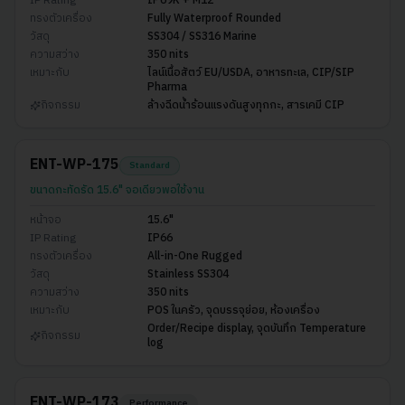
IP Rating
IP69K + M12
ทรงตัวเครื่อง
Fully Waterproof Rounded
วัสดุ
SS304 / SS316 Marine
ความสว่าง
350 nits
เหมาะกับ
ไลน์เนื้อสัตว์ EU/USDA, อาหารทะเล, CIP/SIP
Pharma
กิจกรรม
ล้างฉีดน้ำร้อนแรงดันสูงทุกกะ, สารเคมี CIP
ENT-WP-175
Standard
ขนาดกะทัดรัด 15.6" จอเดียวพอใช้งาน
หน้าจอ
15.6"
IP Rating
IP66
ทรงตัวเครื่อง
All-in-One Rugged
วัสดุ
Stainless SS304
ความสว่าง
350 nits
เหมาะกับ
POS ในครัว, จุดบรรจุย่อย, ห้องเครื่อง
Order/Recipe display, จุดบันทึก Temperature
กิจกรรม
log
ENT-WP-173
Performance