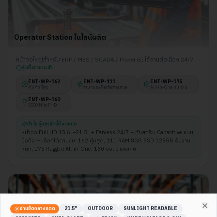
Operator Station ในไลน์ผลิต
หน้าจอใหญ่สำหรับ ERP / MES / SCADA / Power BI ใช้งานต่อเนื่อง 24/7
รุ่นที่เราแนะนำ
ENT-WP-
162
ENT-WP-
111
ENT-WP-
175
คุ้มค่าที่สุด
สเปกแรง Performance
All-in-One ทนทาน
ENT-WP-
160
1500 Nits FHD
ทำไมรุ่นเหล่านี้ถึงเหมาะ
หน้าจอ Full HD 15.6"–21.5" + Fanless 24/7 + ทัชสกรีน Capacitive แบบ
มือถือ — เลือกได้ตามงบ: 162 คุ้มสุด, 111 RAM 8GB SSD 128GB รันงาน
หนัก, 175 Rugged All-in-One, 160 จอสว่างพิเศษ
อ่านชัดกลางแดด
21.5"
OUTDOOR
SUNLIGHT READABLE
Clo