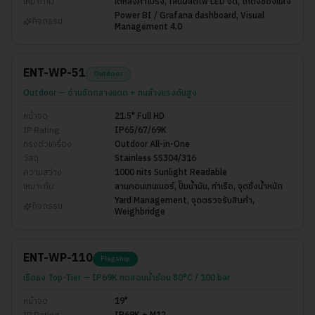
เหมาะกับ
ใต้หลังคาโปร่ง, ไลน์ผลิตไฟ LED จัด, โกดังช่องแสง
Power BI / Grafana dashboard, Visual
กิจกรรม
Management 4.0
ENT-WP-51
Outdoor
Outdoor — อ่านชัดกลางแดด + ทนล้างแรงดันสูง
หน้าจอ
21.5" Full HD
IP Rating
IP65/67/69K
ทรงตัวเครื่อง
Outdoor All-in-One
วัสดุ
Stainless SS304/316
ความสว่าง
1000 nits Sunlight Readable
เหมาะกับ
ลานคอนเทนเนอร์, ปั๊มน้ำมัน, ท่าเรือ, จุดชั่งน้ำหนัก
Yard Management, จุดตรวจรับสินค้า,
กิจกรรม
Weighbridge
ENT-WP-110
Flagship
เรือธง Top-Tier — IP69K ทดสอบน้ำร้อน 80°C / 100 bar
หน้าจอ
19"