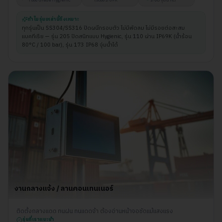
Food Grade Hygienic
เรือธง IP69K
IP68 จุ่มน้ำได้
ทำไมรุ่นเหล่านี้ถึงเหมาะ
ทุกรุ่นเป็น SS304/SS316 ปิดผนึกรอบตัว ไม่มีพัดลม ไม่มีรอยต่อสะสม
แบคทีเรีย — รุ่น 205 ปิดสนิทแบบ Hygienic, รุ่น 110 ผ่าน IP69K (น้ำร้อน
80°C / 100 bar), รุ่น 173 IP68 จุ่มน้ำได้
งานกลางแจ้ง / ลานคอนเทนเนอร์
ติดตั้งกลางแดด ทนฝน ทนแดดจ้า ต้องอ่านหน้าจอชัดแม้แสงแรง
รุ่นที่เราแนะนำ