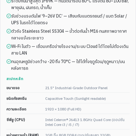
ระดับกันน้ำสูงสุด IP69K — ทนฉีดน้ำร้อน 80°C แรงดัน 80–100 bar,
พายุฝน, ฝนกรด, น้ำเค็ม
15"
IP67
QR SCANNER
15.6"
FULL HD
15 Inch Stainless Steel Case
16:9 WIDESCREEN
รับช่วงแรงดันไฟ ‘9–26V DC’ — เสียบกับแบตรถยนต์ / แบต Solar /
Touchscreen PC Full IP67
15.6 Inch Industrial
UPS ในรถได้โดยตรง
Waterproof Panel Pc with QR
Stainless Steel Waterproof
IP66 Capacitive Touch
ตัวถัง Stainless Steel SS304 — ขั้วต่อกันน้ำ M16 ทนสภาพอากาศ
Screen Rugged All in One PC
กลางแจ้งระยะยาว
ดูสเปกเต็ม
ดูสเปกเต็ม
Wi-Fi ในตัว — เชื่อมเครือข่ายโรงงาน/ระบบ Cloud ได้โดยไม่ต้องเดิน
สาย LAN
ประหยัดงบ
เรือธง IP69K
ENT-WP-
165
ENT-WP-
110
ทนอุณหภูมิช่วงกว้าง -20 ถึง 70°C — ใช้ได้ทั้งฤดูร้อน/ฤดูหนาว/บน
หลังคารถ
สเปกหลัก
ขนาดจอ
21.5" Industrial-Grade Outdoor Panel
ชนิดทัชสกรีน
Capacitive Touch (Sunlight readable)
3
/
4
2
/
4
ความละเอียด
1920 × 1080 (Full HD)
MULTI-SIZE
10.4-19"
19"
IP69K
ซีพียู (CPU)
Intel Celeron® J6413 1.8GHz Quad Core (ออปชัน
Intel Core i3 / i5 / i7)
ALUMINUM ALLOY
SS316 MARINE GRADE
Industrial HMI
19" Stainless Steel
Linux/Windows IP65
Capacitive Touch Flat
หน่วยความจำ (RAM)
2GB ถึง 8GB DDR4 (ออปชันสูงสุด 32GB)