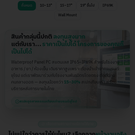
ทั้งหมด
10–13"
15–17"
19" ขึ้นไป
IP69K
Wall Mount
ราคาโรงงานของเรา — ต่ำกว่าตลาด 15–30%
สินค้ากลุ่มนี้ปกติ
ลงทุนสูงมาก
แต่กับเรา…
ราคาเป็นไปได้ โครงการของคุณก็
เป็นไปได้
Waterproof Panel PC สแตนเลส IP65–IP69K สำหรับโรงงาน
อาหาร / ยา / ห้องเย็น เดิมราคาสูงเพราะต้องนำเข้าจากแบรนด์
ยุโรป แต่เราพัฒนาร่วมกับโรงงานพันธมิตรโดยตรง ตัดต้นทุน
คนกลางออก — ลงทุนน้อยกว่า
15–30%
สเปกเทียบเท่า พร้อม
บริการหลังการขายในไทย
สเปกอุตสาหกรรมเทียบเท่าแบรนด์ยุโรป
สั่งตรงจากโรงงานพันธมิตร
ซัพพอร์ตในไทย
เลือกตามสถานการณ์การใช้งาน
ไม่แน่ใจว่าควรใช้รุ่นไหน? เลือกจาก
หน้างานจริง