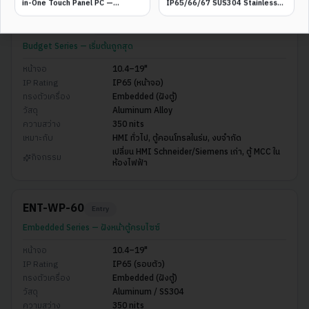
in-One Touch Panel PC —
IP65/66/67 SUS304 Stainless
IP65/66/67/68 Multi-Rating,
Steel Fanless Panel PC —
1000–1500 nits
Performance Edition
ENT-WP-165
Entry
Budget Series — เริ่มต้นถูกสุด
หน้าจอ
10.4–19"
IP Rating
IP65 (หน้าจอ)
ทรงตัวเครื่อง
Embedded (ฝังตู้)
วัสดุ
Aluminum Alloy
ความสว่าง
350 nits
เหมาะกับ
HMI ทั่วไป, ตู้คอนโทรลในร่ม, งบจำกัด
เปลี่ยน HMI Schneider/Siemens เก่า, ตู้ MCC ใน
กิจกรรม
ห้องไฟฟ้า
ENT-WP-60
Entry
Embedded Series — ฝังหน้าตู้ครบไซซ์
หน้าจอ
10.4–19"
IP Rating
IP65 (รอบตัว)
ทรงตัวเครื่อง
Embedded (ฝังตู้)
วัสดุ
Aluminum / SS304
ความสว่าง
350 nits