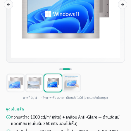
Previous slide
Next
3
/
4
4
/
4
12.1"
IP67
WALL MOUNT
15"
IP68
WALL MOUNT
12.1-inch wall-mounted
15 Inch Wall Mounted IP68
black stainless steel fully
Waterproof Touch Screen Pc
waterproof IP67 industrial
With Stainless Steel Case
panel PC
ดูสเปกเต็ม
ดูสเปกเต็ม
มี QR Scanner
All-in-One ทนทาน
ENT-WP-
169
ENT-WP-
175
ภาพที่
4
/
4
— คลิกภาพเพื่อขยาย • เลื่อนอัตโนมัติ (วางเมาส์เพื่อหยุด)
จุดเด่นหลัก
ความสว่าง 1000 cd/m² (nits) + เคลือบ Anti-Glare — อ่านชัดแม้
แดดเที่ยง (รุ่นในร่ม 350 nits มองไม่เห็น)
1
/
4
3
/
4