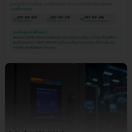
อุณหภูมิต่ำ ความชื้นสูง อาจมีน้ำท่วมขัง ต้องการตัวเครื่องปิดผนึกสนิท
รุ่นที่เราแนะนำ
ENT-WP-
110
ENT-WP-
173
ENT-WP-
205
เรือธง IP69K
IP68 จุ่มน้ำได้
Food Grade Hygienic
ทำไมรุ่นเหล่านี้ถึงเหมาะ
Fanless 100% (ไม่มีอากาศไหลเข้า-ออก ไม่ดึงความชื้น) + ขั้วต่อ M12/M16
กันน้ำทุกพอร์ต + IP67–IP69K ทนทั้งความชื้นเกาะตัวเครื่อง น้ำท่วมขัง และ
การล้าง sanitization ตามรอบ