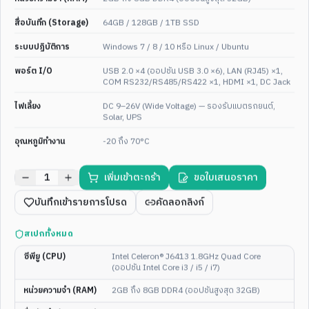
Aluminum Alloy 10.4 / 12.1 /
Rounded Corner Fully
15 / 17 / 19 Inch Embedded
Waterproof IP69K M12
สื่อบันทึก (Storage)
64GB / 128GB / 1TB SSD
Touch Panel — Budget Series
Waterproof Head Panel PC
ดูสเปกเต็ม
ดูสเปกเต็ม
ระบบปฏิบัติการ
Windows 7 / 8 / 10 หรือ Linux / Ubuntu
พอร์ต I/O
USB 2.0 ×4 (ออปชัน USB 3.0 ×6), LAN (RJ45) ×1,
เลือกได้ 5 ขนาด
Food Grade Hygienic
ENT-WP-
60
ENT-WP-
205
COM RS232/RS485/RS422 ×1, HDMI ×1, DC Jack
ไฟเลี้ยง
DC 9–26V (Wide Voltage) — รองรับแบตรถยนต์,
Solar, UPS
อุณหภูมิทำงาน
-20 ถึง 70°C
1
เพิ่มเข้าตะกร้า
ขอใบเสนอราคา
2
/
4
3
/
4
บันทึกเข้ารายการโปรด
คัดลอกลิงก์
MULTI-SIZE
10.4-19"
IP65
21.5"
FULL HD
IP65
Industrial HMI
21.5" Stainless Steel Fully
สเปกทั้งหมด
Linux/Windows IP65
Enclosed Wall Mount IP65
Waterproof 10.4 / 12.1 / 15 /
Fanless Embedded Touch
ซีพียู (CPU)
Intel Celeron® J6413 1.8GHz Quad Core
17 / 19 Inch Touch Panel
Panel PC — Hygienic Food
(ออปชัน Intel Core i3 / i5 / i7)
Embedded Series
Grade
ดูสเปกเต็ม
ดูสเปกเต็ม
หน่วยความจำ (RAM)
2GB ถึง 8GB DDR4 (ออปชันสูงสุด 32GB)