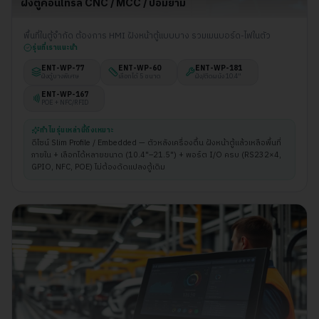
ฝังตู้คอนโทรล CNC / MCC / ป้อมยาม
พื้นที่ในตู้จำกัด ต้องการ HMI ฝังหน้าตู้แบบบาง รวมเมนบอร์ด-ไฟในตัว
รุ่นที่เราแนะนำ
ENT-WP-
77
ENT-WP-
60
ENT-WP-
181
ฝังตู้บางพิเศษ
เลือกได้ 5 ขนาด
ฝัง/ติดผนัง 10.4"
ENT-WP-
167
POE + NFC/RFID
ทำไมรุ่นเหล่านี้ถึงเหมาะ
ดีไซน์ Slim Profile / Embedded — ตัวหลังเครื่องตื้น ฝังหน้าตู้แล้วเหลือพื้นที่
ภายใน + เลือกได้หลายขนาด (10.4"–21.5") + พอร์ต I/O ครบ (RS232×4,
GPIO, NFC, POE) ไม่ต้องดัดแปลงตู้เดิม