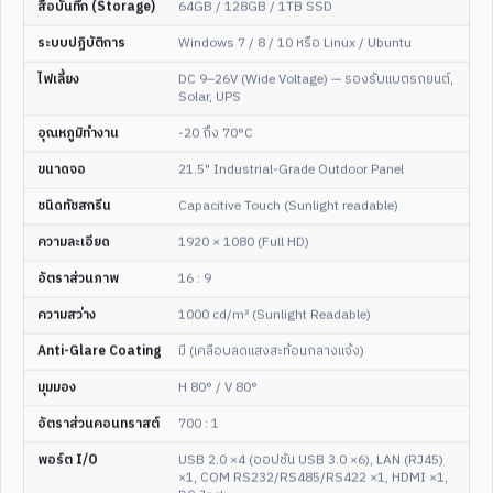
สื่อบันทึก (Storage)
64GB / 128GB / 1TB SSD
คุ้มค่าที่สุด
1500 Nits FHD
ENT-WP-
162
ENT-WP-
160
ระบบปฏิบัติการ
Windows 7 / 8 / 10 หรือ Linux / Ubuntu
ไฟเลี้ยง
DC 9–26V (Wide Voltage) — รองรับแบตรถยนต์,
Solar, UPS
อุณหภูมิทำงาน
-20 ถึง 70°C
ขนาดจอ
21.5" Industrial-Grade Outdoor Panel
3
/
4
4
/
4
ชนิดทัชสกรีน
Capacitive Touch (Sunlight readable)
21.5"
FULL HD
IP65
21.5"
FULL HD
ความละเอียด
1920 × 1080 (Full HD)
21.5" IP65 Waterproof Wall
1000-1500 NITS
Mount Rugged Touch Screen
21.5" High-Brightness FHD
อัตราส่วนภาพ
16 : 9
Panel PC — Standard
All-in-One Touch Panel PC —
Industrial
IP65/66/67/68 Multi-Rating,
ความสว่าง
1000 cd/m² (Sunlight Readable)
1000–1500 nits
ดูสเปกเต็ม
ดูสเปกเต็ม
Anti-Glare Coating
มี (เคลือบลดแสงสะท้อนกลางแจ้ง)
มุมมอง
H 80° / V 80°
สเปกแรง Performance
ฝังตู้บางพิเศษ
ENT-WP-
111
ENT-WP-
77
อัตราส่วนคอนทราสต์
700 : 1
พอร์ต I/O
USB 2.0 ×4 (ออปชัน USB 3.0 ×6), LAN (RJ45)
×1, COM RS232/RS485/RS422 ×1, HDMI ×1,