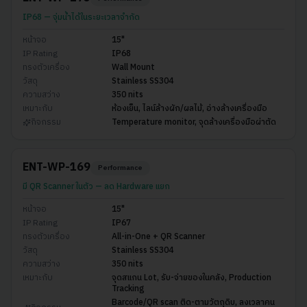
IP68 — จุ่มน้ำได้ในระยะเวลาจำกัด
หน้าจอ
15"
IP Rating
IP68
ทรงตัวเครื่อง
Wall Mount
วัสดุ
Stainless SS304
ความสว่าง
350 nits
เหมาะกับ
ห้องเย็น, ไลน์ล้างผัก/ผลไม้, อ่างล้างเครื่องมือ
กิจกรรม
Temperature monitor, จุดล้างเครื่องมือผ่าตัด
ENT-WP-169
Performance
มี QR Scanner ในตัว — ลด Hardware แยก
หน้าจอ
15"
IP Rating
IP67
ทรงตัวเครื่อง
All-in-One + QR Scanner
วัสดุ
Stainless SS304
ความสว่าง
350 nits
เหมาะกับ
จุดสแกน Lot, รับ-จ่ายของในคลัง, Production
Tracking
Barcode/QR scan ติด-ตามวัตถุดิบ, ลงเวลาคน