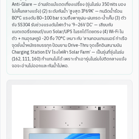
Anti-Glare — อ่านชัดแม้แดดเที่ยงเปรี้ยง (รุ่นในร่ม 350 nits มอง
ไม่เห็นกลางแจ้ง) (2) ระดับกันน้ำ ‘สูงสุด IP69K’ — ทนฉีดน้ำร้อน
80°C แรงดัน 80–100 bar รวมถึงพายุฝน-ฝนกรด-น้ำเค็ม (3) ตัว
ถัง SS304 รับช่วงแรงดันไฟกว้าง ‘9–26V DC’ — เสียบกับ
แบตเตอรี่รถยนต์/แบต Solar/UPS ในรถได้โดยตรง (4) Wi-Fi ใน
ตัว + ทนอุณหภูมิ -20 ถึง 70°C เหมาะกับ ‘ลานคอนเทนเนอร์ ท่าเรือ
จุดชั่งน้ำหนักรถบรรทุก ป้อมยาม Drive-Thru จุดเช็คอินสนามบิน
Charging Station EV โรงไฟฟ้า Solar Farm’ — เป็นรุ่นที่รุ่นในร่ม
3
/
4
2
/
4
(162, 111, 160) ทำแทนไม่ได้ เพราะถ้าเอารุ่นในร่มไปติดกลางแจ้ง
10.1"
POE
NFC/RFID
10.4"
EMBEDDED
จอจะอ่านไม่ออกและกันน้ำไม่พอ.
10.1 Inch POE Powered
WALL MOUNT
Industrial Touch Screen
Embedded Wall-mounted Ipc
Panel Pc With NFC RFID
Manufacturer 10.4 Inch
Reader GPIO Connectors
Capacitive Touch Fanless
Panel Pc
Industrial Touch Panel Pc
ดูสเปกเต็ม
ดูสเปกเต็ม
Black SS Premium
IP68 จุ่มน้ำได้
ENT-WP-
178
ENT-WP-
173