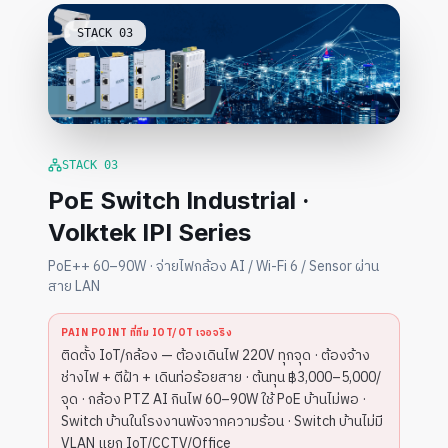
STACK
03
STACK
03
PoE Switch Industrial ·
Volktek IPI Series
PoE++ 60–90W · จ่ายไฟกล้อง AI / Wi-Fi 6 / Sensor ผ่าน
สาย LAN
PAIN POINT ที่ทีม IOT/OT เจอจริง
ติดตั้ง IoT/กล้อง — ต้องเดินไฟ 220V ทุกจุด · ต้องจ้าง
ช่างไฟ + ตีฝ้า + เดินท่อร้อยสาย · ต้นทุน ฿3,000–5,000/
จุด · กล้อง PTZ AI กินไฟ 60–90W ใช้ PoE บ้านไม่พอ ·
Switch บ้านในโรงงานพังจากความร้อน · Switch บ้านไม่มี
VLAN แยก IoT/CCTV/Office