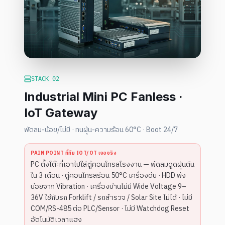
STACK
02
Industrial Mini PC Fanless ·
IoT Gateway
พัดลม-น้อย/ไม่มี · ทนฝุ่น-ความร้อน 60°C · Boot 24/7
PAIN POINT ที่ทีม IOT/OT เจอจริง
PC ตั้งโต๊ะที่เอาไปใส่ตู้คอนโทรลโรงงาน — พัดลมดูดฝุ่นตัน
ใน 3 เดือน · ตู้คอนโทรลร้อน 50°C เครื่องดับ · HDD พัง
บ่อยจาก Vibration · เครื่องบ้านไม่มี Wide Voltage 9–
36V ใช้กับรถ Forklift / รถสำรวจ / Solar Site ไม่ได้ · ไม่มี
COM/RS-485 ต่อ PLC/Sensor · ไม่มี Watchdog Reset
อัตโนมัติเวลาแฮง