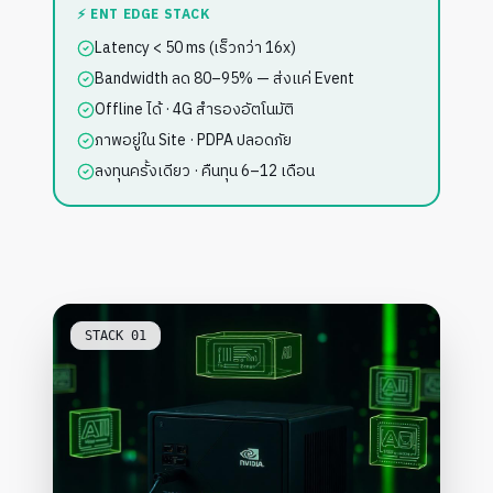
⚡ ENT EDGE STACK
Latency < 50 ms (เร็วกว่า 16x)
Bandwidth ลด 80–95% — ส่งแค่ Event
Offline ได้ · 4G สำรองอัตโนมัติ
ภาพอยู่ใน Site · PDPA ปลอดภัย
ลงทุนครั้งเดียว · คืนทุน 6–12 เดือน
STACK
01