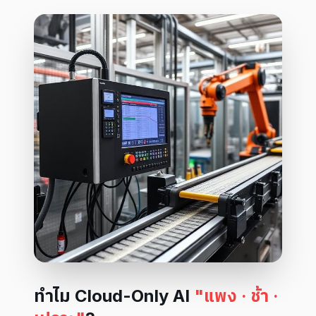
ทำไม Cloud-Only AI
"แพง · ช้า ·