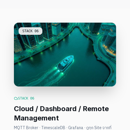
STACK
06
STACK
06
Cloud / Dashboard / Remote
Management
MQTT Broker · TimescaleDB · Grafana · ดูทุก Site จากที่