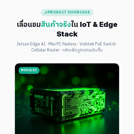
PRODUCT SHOWCASE
เลื่อนชม
สินค้าจริง
ใน IoT & Edge
Stack
Jetson Edge AI · Mini PC Fanless · Volktek PoE Switch ·
Cellular Router · คลิกเพื่อดูสเปกฉบับเต็ม
IPC
F
Je