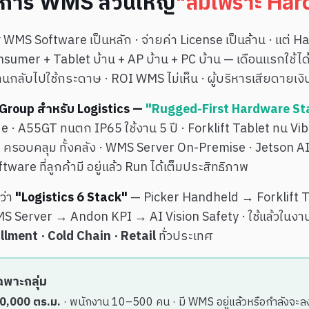
การ WMS ส่วนใหญ่
"ล้มเพราะ Ha
 WMS Software เป็นหลัก · จ่ายค่า License เป็นล้าน · แต่ 
nsumer + Tablet บ้าน + AP บ้าน + PC บ้าน — เดือนแรกใช้ได้ ·
นกลับไปใช้กระดาษ · ROI WMS ไม่เห็น · ผู้บริหารเสียดายเงิ
 Group สำหรับ Logistics —
"Rugged-First Hardware St
e · A55GT ทนตก IP65 ใช้งาน 5 ปี · Forklift Tablet ทน Vib
6 ครอบคลุม ทั้งคลัง · WMS Server On-Premise · Jetson AI
ware ที่ลูกค้ามี อยู่แล้ว Run ได้เต็มประสิทธิภาพ
้ว่า
"Logistics 6 Stack"
— Picker Handheld → Forklift T
 Server → Andon KPI → AI Vision Safety · ใช้แล้วในงา
lment · Cold Chain · Retail
ทั่วประเทศ
ฉพาะกลุ่ม
0,000 ตร.ม.
· พนักงาน 10–500 คน · มี WMS อยู่แล้วหรือกำลังจะ