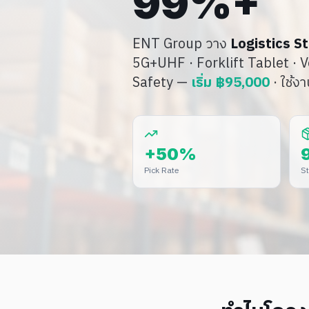
99%+
ENT Group วาง
Logistics St
5G+UHF · Forklift Tablet · 
Safety
—
เริ่ม ฿95,000
· ใช้ง
+50%
Pick Rate
St