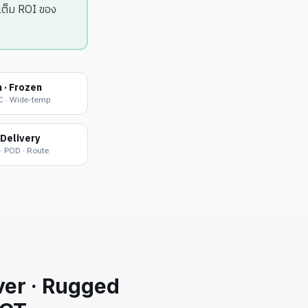
เต็ม ROI ของ
 · Frozen
C · Wide-temp
 Delivery
 · POD · Route
ver · Rugged