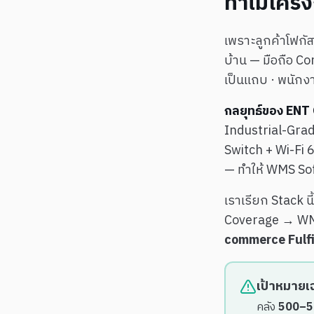
ทำไมโครง
เพราะลูกค้าโฟกัส
บ้าน — มือถือ Co
เป็นแถบ · พนักงา
กลยุทธ์ของ ENT
Industrial-Grad
Switch + Wi-Fi 
— ทำให้ WMS Soft
เราเรียก Stack นี
Coverage → WMS
commerce Fulfil
เป้าหมายเ
คลัง
500–5