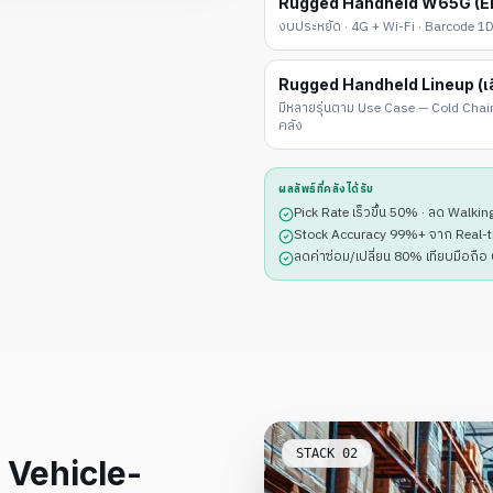
Rugged Handheld W65G (En
งบประหยัด · 4G + Wi-Fi · Barcode 1D
Rugged Handheld Lineup (เ
มีหลายรุ่นตาม Use Case — Cold Cha
คลัง
ผลลัพธ์ที่คลังได้รับ
Pick Rate เร็วขึ้น 50% · ลด Walki
Stock Accuracy 99%+ จาก Real-
ลดค่าซ่อม/เปลี่ยน 80% เทียบมือถื
STACK
02
· Vehicle-