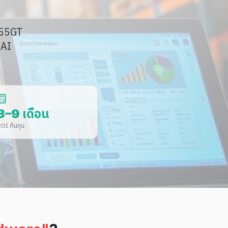
Defense & Aerospace · กลาโหม/การ
บิน
A55GT
 AI
3–9 เดือน
OI คืนทุน