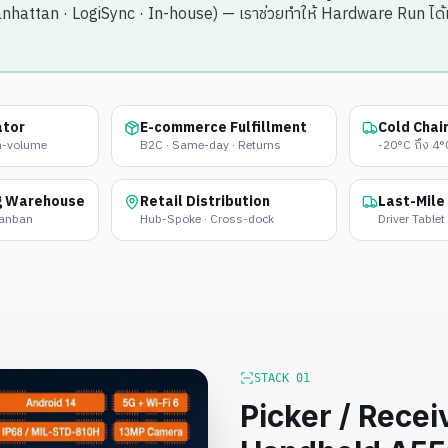
nhattan · LogiSync · In-house) — เราช่วยทำให้ Hardware Run ได้
ator
E-commerce Fulfillment
Cold Chain
gh-volume
B2C · Same-day · Returns
-20°C ถึง 4°
g Warehouse
Retail Distribution
Last-Mile
Kanban
Hub-Spoke · Cross-dock
Driver Tablet
STACK
01
Picker / Recei