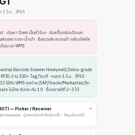
5GT
 1.5 ม. · IP65
t · เดินหา Item เป็นชั่วโมง · นับสต็อกผิดเดือนละ
อนพังเพราะตก-น้ำเข้า · Barcode สแกนช้า กล้องโฟกัส
หายในระบบ WMS
strial Barcode Scanner Honeywell/Zebra-grade
 RFID อ่าน 100+ Tag/วินาที · ทนตก 1.5 ม. · IP65 ·
13 ใช้กับ WMS ทุกค่าย (SAP/Oracle/Manhattan/In-
e ในไทย รับประกัน 1 ปี · ซื้อขยายปีที่ 2–3 ได้
T) — Picker / Receiver
t Readable · ปุ่มสแกนปักหัวใหญ่กดเร็ว · ใส่ถุงมือกดได้ ·