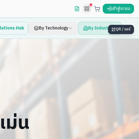
เข้าสู่ระบบ
lutions Hub
By Technology
By Industry
QR / แชร์
Digital Signage
Education · โรงเรียน
Firewall & Network
Restaurant & POS
IoT & Edge
Food Factory · ห้องเย็น
Edge AI
Smart Factory
Machine Vision
Government · ราชการ
Manufacturing 4.0
Environment · สิ่งแวดล้อม
แม่น
Field Survey · งานสำรวจ
Logistics · คลัง/ขนส่ง