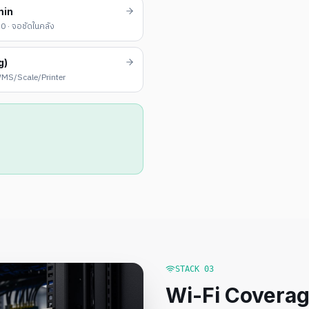
min
 · จอชัดในคลัง
g)
ม WMS/Scale/Printer
STACK
03
Wi-Fi Coverage 