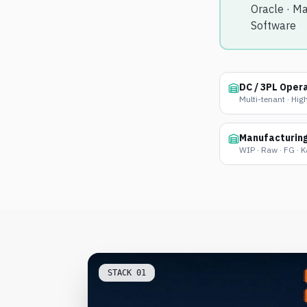
Oracle · Ma
Software
DC / 3PL Oper
Multi-tenant · Hi
Manufacturin
WIP · Raw · FG · 
STACK
01