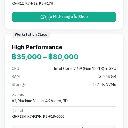
K5-N12, K7-N12, K3-F17H
ดูรุ่น Mid-range ใน Shop
Workstation Class
High Performance
฿35,000 – ฿80,000
CPU
Intel Core i7 / i9 (Gen 12-13) + GPU
RAM
32-64 GB
Storage
1-2 TB NVMe
เหมาะกับ
AI, Machine Vision, 4K Video, 3D
รุ่นแนะนำ
K5-F17H, K7-F17H, K3-F18-6006