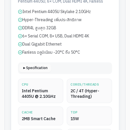
Pentium 4405U, 6× COM, Dual HDMI 4K, Fanless
Intel Pentium 4405U Skylake 2.10GHz
Hyper-Threading เพิ่มประสิทธิภาพ
DDR4L สูงสุด 32GB
6× Serial COM, 8× USB, Dual HDMI 4K
Dual Gigabit Ethernet
Fanless อลูมิเนียม -20°C ถึง 50°C
►Specification
CPU
CORES/THREADS
Intel Pentium
2C / 4T (Hyper-
4405U @ 2.10GHz
Threading)
CACHE
TDP
2MB Smart Cache
15W