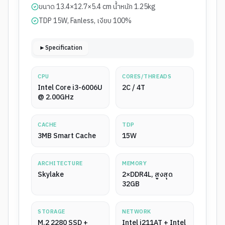
ขนาด 13.4×12.7×5.4 cm น้ำหนัก 1.25kg
TDP 15W, Fanless, เงียบ 100%
►Specification
CPU
CORES/THREADS
Intel Core i3-6006U
2C / 4T
@ 2.00GHz
CACHE
TDP
3MB Smart Cache
15W
ARCHITECTURE
MEMORY
Skylake
2×DDR4L, สูงสุด
32GB
STORAGE
NETWORK
M.2 2280 SSD +
Intel i211AT + Intel