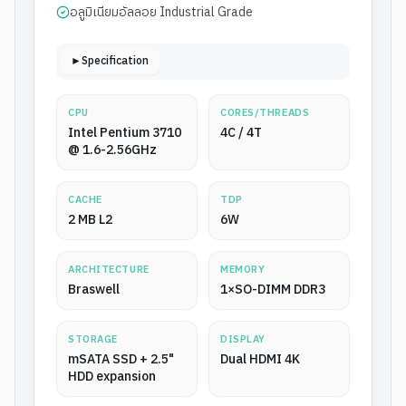
อลูมิเนียมอัลลอย Industrial Grade
►Specification
CPU
CORES/THREADS
Intel Pentium 3710
4C / 4T
@ 1.6-2.56GHz
CACHE
TDP
2 MB L2
6W
ARCHITECTURE
MEMORY
Braswell
1×SO-DIMM DDR3
STORAGE
DISPLAY
mSATA SSD + 2.5"
Dual HDMI 4K
HDD expansion