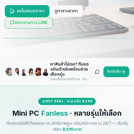
ขอใบเสนอราคา
ดูตารางราคา
POWER × EFFICIENCY
สอบถามทาง LINE
Fanless 100% เงียบสนิท
10W TDP ทำงาน 24/7 ไม่มีพัดลม ไม่มีฝุ่น ไม่มีเสียง
เปิดตัววันนี้
หาสินค้าไม่เจอ? ทีมแอ
ดมินตัวจริงพร้อมช่วย
ติดต่อทีม
เลือกรุ่น
ตอบเร็วในเวลาทำการ · ใบเสนอราคาภายในวันเดียว
HOT DEAL · ราคาเริ่ม 8,190
Mini PC
Fanless
· หลายรุ่นให้เลือก
คัดสรรมินิพีซี Fanless ประสิทธิภาพสูง เงียบสนิท ทนทาน 24/7 — เริ่มต้น
เพียง
8,190 บาท