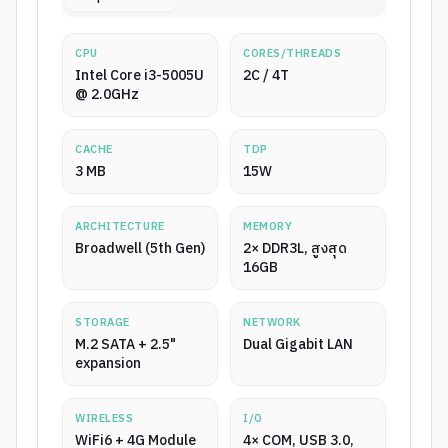
CPU
CORES/THREADS
Intel Core i3-5005U
2C / 4T
@ 2.0GHz
CACHE
TDP
3 MB
15W
ARCHITECTURE
MEMORY
Broadwell (5th Gen)
2× DDR3L, สูงสุด
16GB
STORAGE
NETWORK
M.2 SATA + 2.5"
Dual Gigabit LAN
expansion
WIRELESS
I/O
WiFi6 + 4G Module
4× COM, USB 3.0,