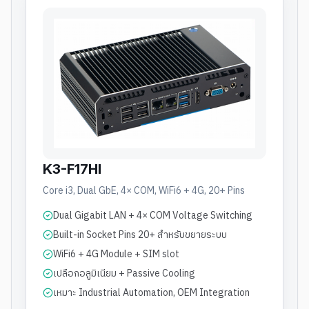
K3-F17HI
Core i3, Dual GbE, 4× COM, WiFi6 + 4G, 20+ Pins
Dual Gigabit LAN + 4× COM Voltage Switching
Built-in Socket Pins 20+ สำหรับขยายระบบ
WiFi6 + 4G Module + SIM slot
เปลือกอลูมิเนียม + Passive Cooling
เหมาะ Industrial Automation, OEM Integration