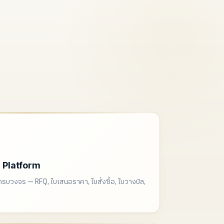
l Platform
บวงจร — RFQ, ใบเสนอราคา, ใบสั่งซื้อ, ใบวางบิล,