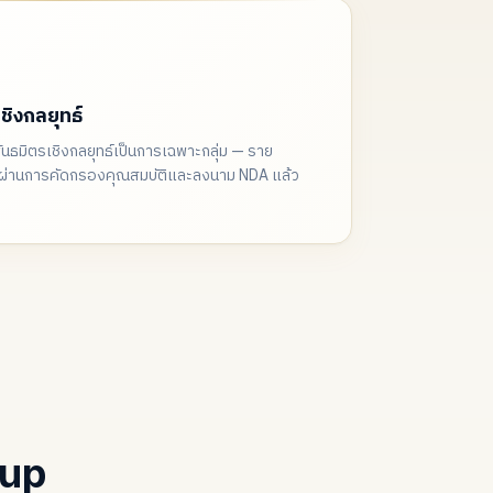
ิงกลยุทธ์
พันธมิตรเชิงกลยุทธ์เป็นการเฉพาะกลุ่ม — ราย
ที่ผ่านการคัดกรองคุณสมบัติและลงนาม NDA แล้ว
oup