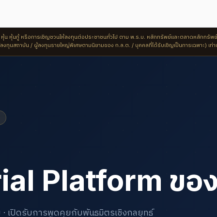
้น หุ้นกู้ หรือการเชิญชวนให้ลงทุนต่อประชาชนทั่วไป ตาม พ.ร.บ. หลักทรัพย์และตลาดหลักทรัพย์ 
้ลงทุนสถาบัน / ผู้ลงทุนรายใหญ่พิเศษตามนิยามของ ก.ล.ต. / บุคคลที่ได้รับเชิญเป็นการเฉพาะ) เท่าน
Y
ial Platform ขอ
· เปิดรับการพูดคุยกับพันธมิตรเชิงกลยุทธ์