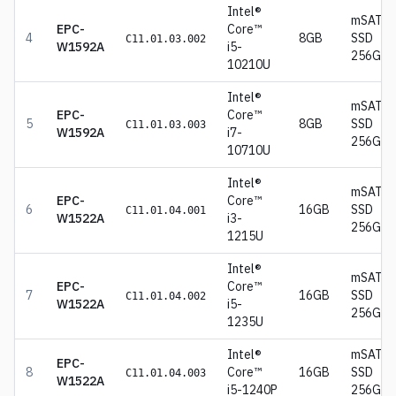
Intel®
mSATA
EPC-
Core™
4
8GB
SSD
C11.01.03.002
W1592A
i5-
256GB
10210U
Intel®
mSATA
EPC-
Core™
5
8GB
SSD
C11.01.03.003
W1592A
i7-
256GB
10710U
Intel®
mSATA
EPC-
Core™
6
16GB
SSD
C11.01.04.001
W1522A
i3-
256GB
1215U
Intel®
mSATA
EPC-
Core™
7
16GB
SSD
C11.01.04.002
W1522A
i5-
256GB
1235U
Intel®
mSATA
EPC-
8
Core™
16GB
SSD
C11.01.04.003
W1522A
i5-1240P
256GB