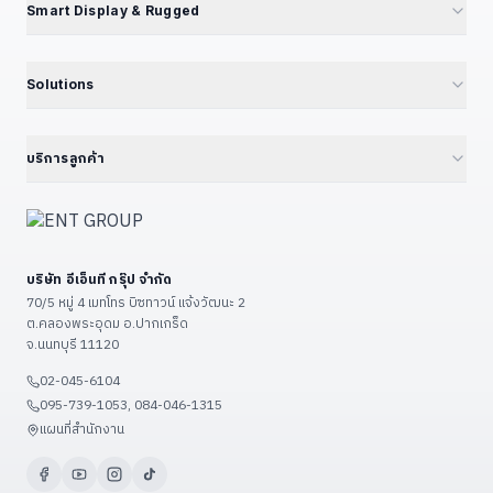
IPC090 — Xeon 10G SFP+
📦 แคตตาล็อกผลิตภัณฑ์
Smart Display & Rugged
UPC Series — LEGO Modular
Volktek — Managed Switch
Jetson Modules (SoM)
Interactive Display & KIOSK
ดูเพิ่มเติม (+13)
CF Fiberlink — Industrial / PoE
Developer Kits
15.6" Floor Kiosk (KD156B)
Solutions
Cloud Managed Switch
Embedded IPC / Edge AI
21.5" Floor / Wall Kiosk
ทุก Solutions — Hub
ดูเพิ่มเติม (+6)
GPU Server & Workstation
23.8" Wall-Mount Kiosk
Smart Factory 4.0
บริการลูกค้า
Professional Graphics Card
32" Floor Kiosk (KD32B)
Environmental · ESG · Carbon
ENT Group B2B Platform
ดูเพิ่มเติม (+7)
27" – 32" Conference
Government — ราชการ/รัฐวิสาหกิจ
ลงทะเบียนสินค้า
43" – 55" Smart Classroom
Education — โรงเรียน/มหาวิทยาลัย
แจ้งซ่อม
ดูเพิ่มเติม (+13)
บริษัท อีเอ็นที กรุ๊ป จำกัด
Restaurant & POS / KIOSK
เงื่อนไขรับประกัน
70/5 หมู่ 4 เมทโทร บิซทาวน์ แจ้งวัฒนะ 2
Food Factory — โรงงานอาหาร
ต.คลองพระอุดม อ.ปากเกร็ด
วิธีชำระเงิน
จ.นนทบุรี 11120
ดูเพิ่มเติม (+9)
ขั้นตอนจัดส่ง
02-045-6104
ติดต่อเรา / แผนที่
095-739-1053, 084-046-1315
ดูเพิ่มเติม (+3)
แผนที่สำนักงาน