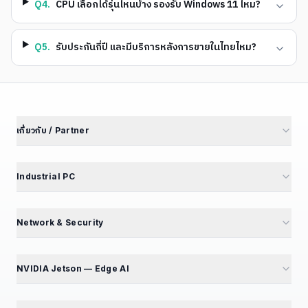
Q
4
.
CPU เลือกได้รุ่นไหนบ้าง รองรับ Windows 11 ไหม?
Q
5
.
รับประกันกี่ปี และมีบริการหลังการขายในไทยไหม?
เกี่ยวกับ / Partner
เกี่ยวกับเรา
นักลงทุนสัมพันธ์
Industrial PC
พันธมิตรโรงงาน
M4 Avengers — Mini PC 5 รุ่น
Partner Portal
Mini PC — Office & SME
Network & Security
สร้างรายได้ Affiliate
GT Series — 12 รุ่น
Mini PC Firewall — 10 รุ่น
สมัคร Affiliate
GB Series — Compact
GT194L — 2.5G Best Seller
NVIDIA Jetson — Edge AI
ร่วมงานกับเรา — เปิดรับ 5 ตำแหน่ง
iBox Series
IPC068 — N100 Fanless
แนะนำ NVIDIA Jetson
EPC Box Series