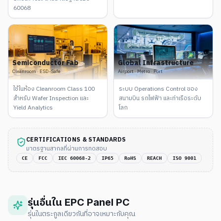
60068
Semiconductor Fab
Global Infrastructure
Cleanroom · ESD-Safe
Airport · Metro · Port
ใช้ในห้อง Cleanroom Class 100
ระบบ Operations Control ของ
สำหรับ Wafer Inspection และ
สนามบิน รถไฟฟ้า และท่าเรือระดับ
Yield Analytics
โลก
CERTIFICATIONS & STANDARDS
มาตรฐานสากลที่ผ่านการทดสอบ
CE
FCC
IEC 60068-2
IP65
RoHS
REACH
ISO 9001
รุ่นอื่นใน
EPC Panel PC
รุ่นในตระกูลเดียวกันที่อาจเหมาะกับคุณ