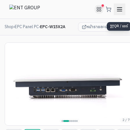
Shop
›
EPC Panel PC
›
EPC-W15X2A
หน้ารายละเอียดซีรีส์
QR / แชร์
2
/
7