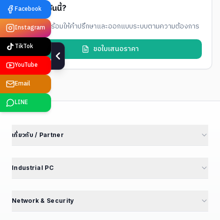
สนใจโซลูชันนี้?
Facebook
ทีมวิศวกรพร้อมให้คำปรึกษาและออกแบบระบบตามความต้องการ
Instagram
TikTok
ขอใบเสนอราคา
YouTube
Email
LINE
เกี่ยวกับ / Partner
เกี่ยวกับเรา
นักลงทุนสัมพันธ์
Industrial PC
พันธมิตรโรงงาน
M4 Avengers — Mini PC 5 รุ่น
Partner Portal
Mini PC — Office & SME
Network & Security
สร้างรายได้ Affiliate
GT Series — 12 รุ่น
Mini PC Firewall — 10 รุ่น