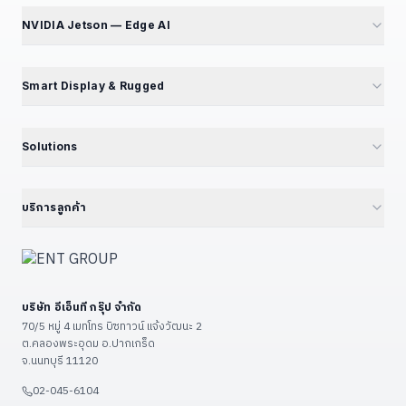
สมัคร Affiliate
GB Series — Compact
GT194L — 2.5G Best Seller
NVIDIA Jetson — Edge AI
ร่วมงานกับเรา — เปิดรับ 5 ตำแหน่ง
iBox Series
IPC068 — N100 Fanless
แนะนำ NVIDIA Jetson
EPC Box Series
IPC090 — Xeon 10G SFP+
📦 แคตตาล็อกผลิตภัณฑ์
Smart Display & Rugged
UPC Series — LEGO Modular
Volktek — Managed Switch
Jetson Modules (SoM)
Interactive Display & KIOSK
ดูเพิ่มเติม (+13)
CF Fiberlink — Industrial / PoE
Developer Kits
15.6" Floor Kiosk (KD156B)
Solutions
Cloud Managed Switch
Embedded IPC / Edge AI
21.5" Floor / Wall Kiosk
ทุก Solutions — Hub
ดูเพิ่มเติม (+6)
GPU Server & Workstation
23.8" Wall-Mount Kiosk
Smart Factory 4.0
บริการลูกค้า
Professional Graphics Card
32" Floor Kiosk (KD32B)
Environmental · ESG · Carbon
ENT Group B2B Platform
ดูเพิ่มเติม (+7)
27" – 32" Conference
Government — ราชการ/รัฐวิสาหกิจ
ลงทะเบียนสินค้า
43" – 55" Smart Classroom
Education — โรงเรียน/มหาวิทยาลัย
แจ้งซ่อม
ดูเพิ่มเติม (+13)
บริษัท อีเอ็นที กรุ๊ป จำกัด
Restaurant & POS / KIOSK
เงื่อนไขรับประกัน
70/5 หมู่ 4 เมทโทร บิซทาวน์ แจ้งวัฒนะ 2
Food Factory — โรงงานอาหาร
ต.คลองพระอุดม อ.ปากเกร็ด
วิธีชำระเงิน
จ.นนทบุรี 11120
ดูเพิ่มเติม (+9)
ขั้นตอนจัดส่ง
02-045-6104
ติดต่อเรา / แผนที่