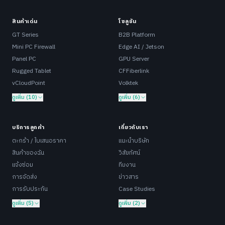
สินค้าเด่น
โซลูชัน
GT Series
B2B Platform
Mini PC Firewall
Edge AI / Jetson
Panel PC
GPU Server
Rugged Tablet
CFFiberlink
vCloudPoint
Volktek
ดูเพิ่ม (10)
ดูเพิ่ม (6)
บริการลูกค้า
เกี่ยวกับเรา
ตะกร้า / ใบเสนอราคา
แนะนำบริษัท
สินค้าของฉัน
วิสัยทัศน์
แจ้งซ่อม
ทีมงาน
การจัดส่ง
ข่าวสาร
การรับประกัน
Case Studies
ดูเพิ่ม (5)
ดูเพิ่ม (2)