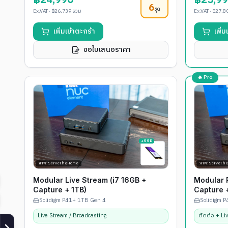
฿24,990
฿25,9
6
ชุด
Ex.VAT ·
฿26,739
รวม
Ex.VAT ·
฿27,8
เพิ่มเข้าตะกร้า
เพิ่
ขอใบเสนอราคา
🔥 Pro
+SSD
ภาพ: ServeTheHome
ภาพ: ServeTh
Modular Live Stream (i7 16GB +
Modular P
Capture + 1TB)
Capture 
Solidigm P41+ 1TB Gen 4
Solidigm 
Live Stream / Broadcasting
ตัดต่อ + Li