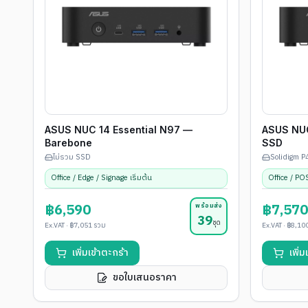
ASUS NUC 14 Essential N97 —
ASUS NUC
Barebone
SSD
ไม่รวม SSD
Solidigm 
Office / Edge / Signage เริ่มต้น
Office / PO
฿6,590
฿7,570
พร้อมส่ง
39
ชุด
Ex.VAT ·
฿7,051
รวม
Ex.VAT ·
฿8,10
เพิ่มเข้าตะกร้า
เพิ่
ขอใบเสนอราคา