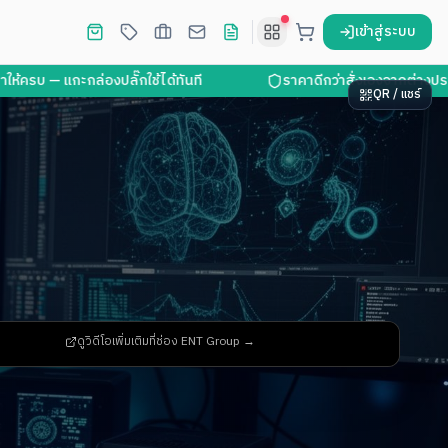
เข้าสู่ระบบ
— แกะกล่องปลั๊กใช้ได้ทันที
ราคาดีกว่าสั่งเองจากต่างประเทศ 
QR / แชร์
ดูวิดีโอเพิ่มเติมที่ช่อง ENT Group →