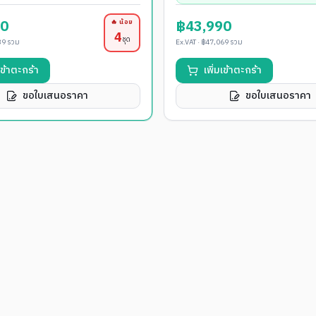
90
฿43,990
🔥 น้อย
4
ชุด
39
รวม
Ex.VAT ·
฿47,069
รวม
มเข้าตะกร้า
เพิ่มเข้าตะกร้า
ขอใบเสนอราคา
ขอใบเสนอราคา