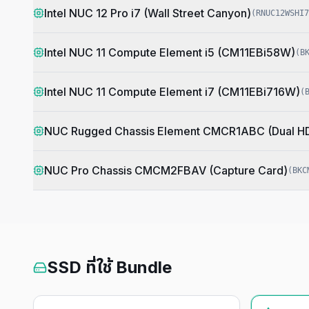
Intel NUC 12 Pro i7 (Wall Street Canyon)
(
RNUC12WSHI7
Intel NUC 11 Compute Element i5 (CM11EBi58W)
(
B
Intel NUC 11 Compute Element i7 (CM11EBi716W)
(
NUC Rugged Chassis Element CMCR1ABC (Dual H
NUC Pro Chassis CMCM2FBAV (Capture Card)
(
BKC
SSD ที่ใช้ Bundle