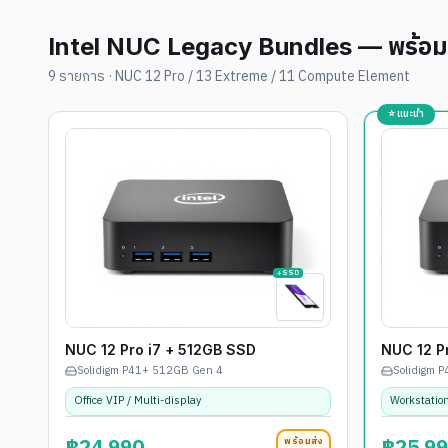
Intel NUC Legacy Bundles — พร้อมส
9
รายการ · NUC 12 Pro / 13 Extreme / 11 Compute Element
⭐ แนะนำ
+SSD
NUC 12 Pro i7 + 512GB SSD
NUC 12 P
Solidigm P41+ 512GB Gen 4
Solidigm 
Office VIP / Multi-display
Workstation
พร้อมส่ง