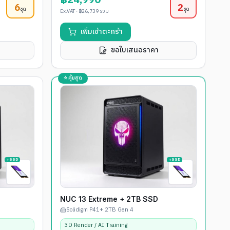
฿24,990
6
2
ชุด
ชุด
Ex.VAT ·
฿26,739
รวม
เพิ่มเข้าตะกร้า
ขอใบเสนอราคา
⭐ คุ้มสุด
+SSD
+SSD
NUC 13 Extreme + 2TB SSD
Solidigm P41+ 2TB Gen 4
3D Render / AI Training