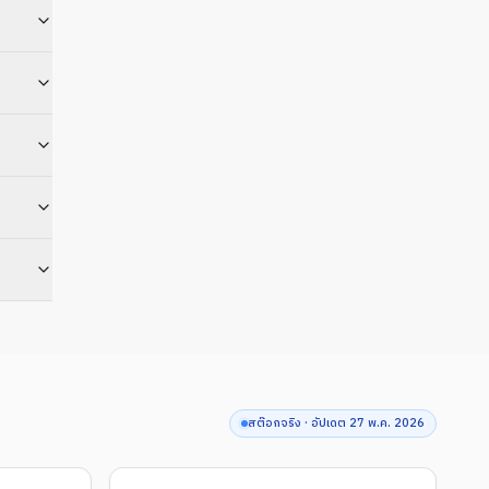
สต๊อกจริง · อัปเดต
27 พ.ค. 2026