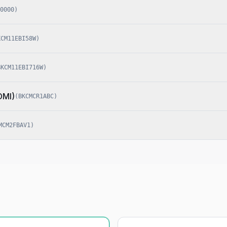
0000
)
KCM11EBI58W
)
BKCM11EBI716W
)
DMI)
(
BKCMCR1ABC
)
MCM2FBAV1
)