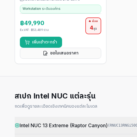
Workstation ระดับองค์กร
฿49,990
🔥 น้อย
4
ชุด
Ex.VAT ·
฿53,489
รวม
เพิ่มเข้าตะกร้า
ขอใบเสนอราคา
สเปก Intel NUC แต่ละรุ่น
กดเพื่อดูรายละเอียดเชิงเทคนิคของแต่ละโมเดล
Intel NUC 13 Extreme (Raptor Canyon)
(
RNUC13RNGi50