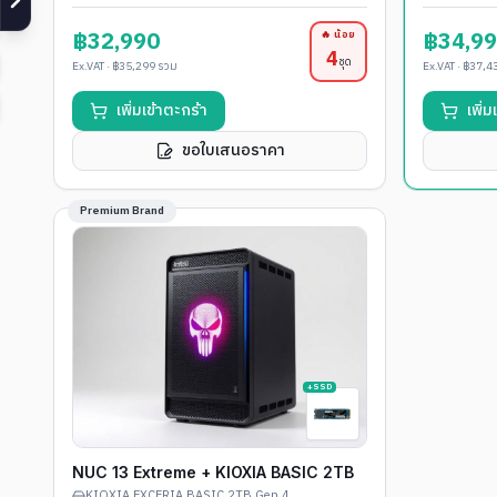
฿32,990
฿34,9
🔥 น้อย
4
ชุด
Ex.VAT ·
฿35,299
รวม
Ex.VAT ·
฿37,4
เพิ่มเข้าตะกร้า
เพิ่
ขอใบเสนอราคา
Premium Brand
+SSD
NUC 13 Extreme + KIOXIA BASIC 2TB
KIOXIA EXCERIA BASIC 2TB Gen 4