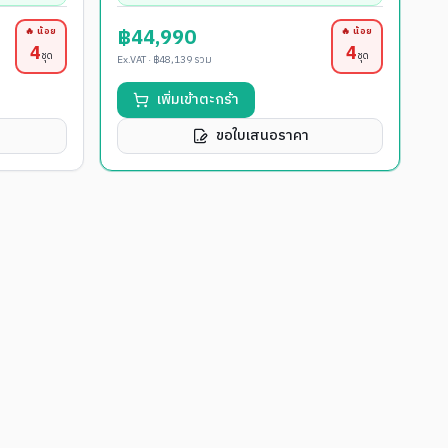
฿44,990
🔥 น้อย
🔥 น้อย
4
4
ชุด
ชุด
Ex.VAT ·
฿48,139
รวม
เพิ่มเข้าตะกร้า
ขอใบเสนอราคา