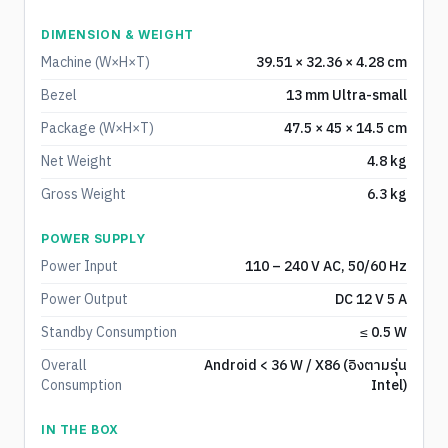
DIMENSION & WEIGHT
Machine (W×H×T)
39.51 × 32.36 × 4.28 cm
Bezel
13 mm Ultra-small
Package (W×H×T)
47.5 × 45 × 14.5 cm
Net Weight
4.8 kg
Gross Weight
6.3 kg
POWER SUPPLY
Power Input
110 – 240 V AC, 50/60 Hz
Power Output
DC 12 V 5 A
Standby Consumption
≤ 0.5 W
Overall
Android < 36 W / X86 (อิงตามรุ่น
Consumption
Intel)
IN THE BOX