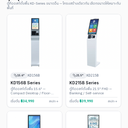
ตู้คีออสก์ตั้งพื้น KD-Series ขนาดอื่น — โครงสร้างเดียวกัน เลือกขนาดให้เหมาะกับ
พื้นที่
15.6"
21.5"
KD156B
KD215B
KD156B Series
KD215B Series
ตู้คีออสก์ตั้งพื้น 15.6" —
ตู้คีออสก์ตั้งพื้น 21.5" FHD —
Compact Desktop / Floor-
Banking / Self-service
Stand
เริ่มต้น
฿
34,990
เริ่มต้น
฿
39,990
สเปก
สเปก