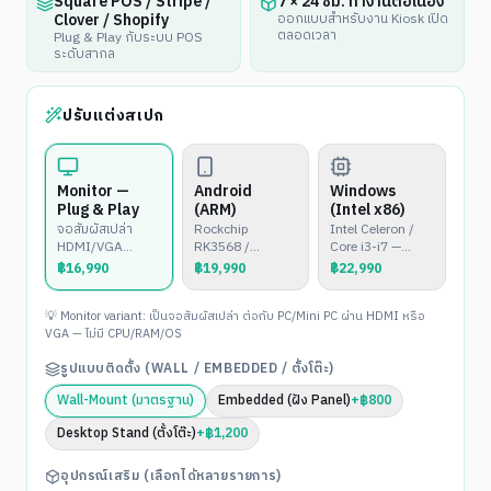
Square POS / Stripe /
7 × 24 ชม. ทำงานต่อเนื่อง
Clover / Shopify
ออกแบบสำหรับงาน Kiosk เปิด
ตลอดเวลา
Plug & Play กับระบบ POS
ระดับสากล
ปรับแต่งสเปก
Monitor —
Android
Windows
Plug & Play
(ARM)
(Intel x86)
จอสัมผัสเปล่า
Rockchip
Intel Celeron /
HDMI/VGA
RK3568 /
Core i3-i7 —
สำหรับต่อกับ
RK3399 —
Windows 10/11
฿
16,990
฿
19,990
฿
22,990
PC/Mini PC
Android 11/12
หรือ Linux
พร้อมใช้งาน
💡 Monitor variant: เป็นจอสัมผัสเปล่า ต่อกับ PC/Mini PC ผ่าน HDMI หรือ
VGA — ไม่มี CPU/RAM/OS
รูปแบบติดตั้ง (WALL / EMBEDDED / ตั้งโต๊ะ)
Wall-Mount (มาตรฐาน)
Embedded (ฝัง Panel)
+
฿
800
Desktop Stand (ตั้งโต๊ะ)
+
฿
1,200
อุปกรณ์เสริม (เลือกได้หลายรายการ)