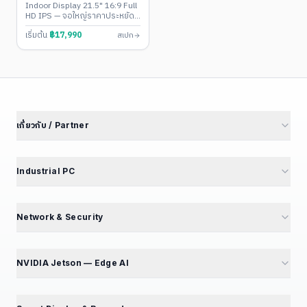
Touch PC
Indoor Display 21.5" 16:9 Full
HD IPS — จอใหญ่ราคาประหยัด •
Monitor / Android 11-13 /
เริ่มต้น
฿
17,990
สเปก
Windows 10-11
เกี่ยวกับ / Partner
เกี่ยวกับเรา
นักลงทุนสัมพันธ์
Industrial PC
พันธมิตรโรงงาน
M4 Avengers — Mini PC 5 รุ่น
Partner Portal
Mini PC — Office & SME
Network & Security
สร้างรายได้ Affiliate
GT Series — 12 รุ่น
Mini PC Firewall — 10 รุ่น
สมัคร Affiliate
GB Series — Compact
GT194L — 2.5G Best Seller
NVIDIA Jetson — Edge AI
ร่วมงานกับเรา — เปิดรับ 5 ตำแหน่ง
iBox Series
IPC068 — N100 Fanless
แนะนำ NVIDIA Jetson
EPC Box Series
IPC090 — Xeon 10G SFP+
📦 แคตตาล็อกผลิตภัณฑ์