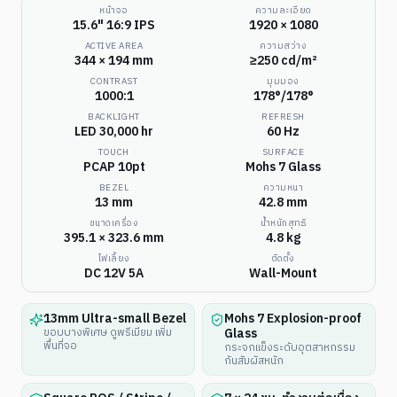
หน้าจอ
ความละเอียด
15.6" 16:9 IPS
1920 × 1080
ACTIVE AREA
ความสว่าง
344 × 194 mm
≥250 cd/m²
CONTRAST
มุมมอง
1000:1
178°/178°
BACKLIGHT
REFRESH
LED 30,000 hr
60 Hz
TOUCH
SURFACE
PCAP 10pt
Mohs 7 Glass
BEZEL
ความหนา
13 mm
42.8 mm
ขนาดเครื่อง
น้ำหนักสุทธิ
395.1 × 323.6 mm
4.8 kg
ไฟเลี้ยง
ติดตั้ง
DC 12V 5A
Wall-Mount
13mm Ultra-small Bezel
Mohs 7 Explosion-proof
Glass
ขอบบางพิเศษ ดูพรีเมียม เพิ่ม
พื้นที่จอ
กระจกแข็งระดับอุตสาหกรรม
กันสัมผัสหนัก