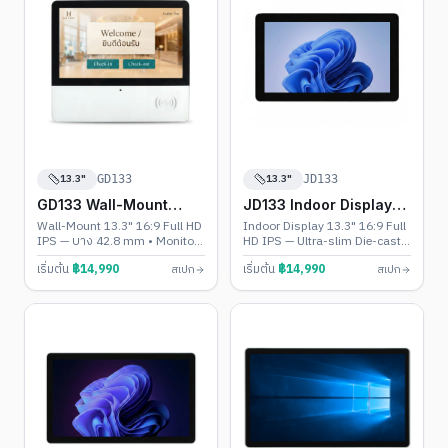
13.3"
13.3"
GD133
JD133
GD133 Wall-Mount
JD133 Indoor Display
Touch PC
Touch PC
Wall-Mount 13.3" 16:9 Full HD
Indoor Display 13.3" 16:9 Full
IPS — บาง 42.8 mm • Monitor
HD IPS — Ultra-slim Die-cast
/ Android 11-13 / Windows
Body • Monitor / Android 11-
เริ่มต้น
฿
14,990
เริ่มต้น
฿
14,990
สเปก
สเปก
10-11
13 / Windows 10-11