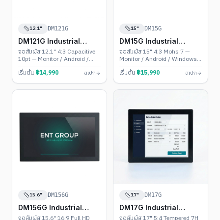
12.1"
15"
DM121G
DM15G
DM121G Industrial
DM15G Industrial
Touch PC
Touch PC
จอสัมผัส 12.1" 4:3 Capacitive
จอสัมผัส 15" 4:3 Mohs 7 —
10pt — Monitor / Android /
Monitor / Android / Windows •
Windows • Backlight 30,000
ขนาดมาตรฐานโรงงาน
เริ่มต้น
฿
14,990
เริ่มต้น
฿
15,990
สเปก
สเปก
ชม.
15.6"
17"
DM156G
DM17G
DM156G Industrial
DM17G Industrial
Touch PC
Touch PC
จอสัมผัส 15.6" 16:9 Full HD
จอสัมผัส 17" 5:4 Tempered 7H