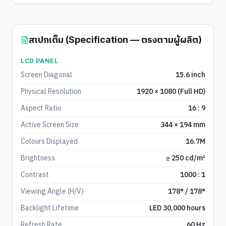
สเปกเต็ม (Specification — ตรงตามผู้ผลิต)
LCD PANEL
Screen Diagonal
15.6 inch
Physical Resolution
1920 × 1080 (Full HD)
Aspect Ratio
16 : 9
Active Screen Size
344 × 194 mm
Colours Displayed
16.7M
Brightness
≥ 250 cd/m²
Contrast
1000 : 1
Viewing Angle (H/V)
178° / 178°
Backlight Lifetime
LED 30,000 hours
Refresh Rate
60 Hz