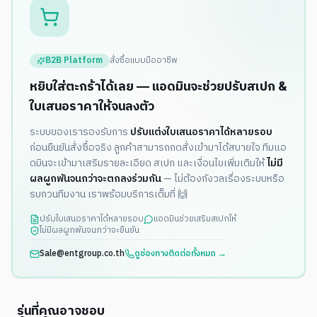
B2B Platform
สั่งซื้อแบบมืออาชีพ
หยิบใส่ตะกร้าได้เลย — แอดมินจะช่วยปรับสเปก &
ใบเสนอราคาให้จนลงตัว
ระบบของเรารองรับการ
ปรับแต่งใบเสนอราคาได้หลายรอบ
ก่อนยืนยันสั่งซื้อจริง ลูกค้าสามารถกดสั่งเข้ามาได้สบายใจ ทีมแอ
ดมินจะเข้ามาเสริมรายละเอียด สเปก และเงื่อนไขเพิ่มเติมให้
ไม่มี
ผลผูกพันจนกว่าจะตกลงร่วมกัน
— ไม่ต้องกังวลเรื่องระบบหรือ
รบกวนทีมงาน เราพร้อมบริการเต็มที่ 🙌
ปรับใบเสนอราคาได้หลายรอบ
แอดมินช่วยเสริมสเปกให้
ไม่มีผลผูกพันจนกว่าจะยืนยัน
Sale@entgroup.co.th
ดูช่องทางติดต่อทั้งหมด →
รุ่นที่คุณอาจชอบ