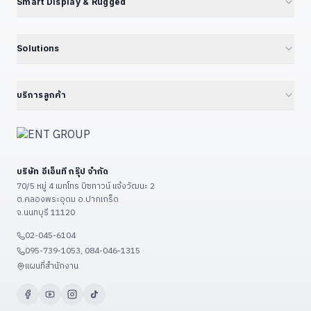
Smart Display & Rugged
UPC Series — LEGO Modular
Volktek — Managed Switch
Jetson Modules (SoM)
Interactive Display & KIOSK
ดูเพิ่มเติม (+13)
CF Fiberlink — Industrial / PoE
Developer Kits
15.6" Floor Kiosk (KD156B)
Solutions
Cloud Managed Switch
Embedded IPC / Edge AI
21.5" Floor / Wall Kiosk
ทุก Solutions — Hub
ดูเพิ่มเติม (+6)
GPU Server & Workstation
23.8" Wall-Mount Kiosk
Smart Factory 4.0
บริการลูกค้า
Professional Graphics Card
32" Floor Kiosk (KD32B)
Environmental · ESG · Carbon
ENT Group B2B Platform
ดูเพิ่มเติม (+7)
27" – 32" Conference
Government — ราชการ/รัฐวิสาหกิจ
ลงทะเบียนสินค้า
43" – 55" Smart Classroom
Education — โรงเรียน/มหาวิทยาลัย
แจ้งซ่อม
ดูเพิ่มเติม (+13)
บริษัท อีเอ็นที กรุ๊ป จำกัด
Restaurant & POS / KIOSK
เงื่อนไขรับประกัน
70/5 หมู่ 4 เมทโทร บิซทาวน์ แจ้งวัฒนะ 2
Food Factory — โรงงานอาหาร
ต.คลองพระอุดม อ.ปากเกร็ด
วิธีชำระเงิน
จ.นนทบุรี 11120
ดูเพิ่มเติม (+9)
ขั้นตอนจัดส่ง
02-045-6104
ติดต่อเรา / แผนที่
095-739-1053, 084-046-1315
ดูเพิ่มเติม (+3)
แผนที่สำนักงาน