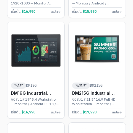
1920×1080 — Monitor /
— Monitor / Android /
Android / Windows •
Windows • Backlight 30,000
เริ่มต้น
฿
16,990
เริ่มต้น
฿
15,990
สเปก
สเปก
Widescreen ยอดนิยม
ชม.
19"
21.5"
DM19G
DM215G
DM19G Industrial
DM215G Industrial
Touch PC
Touch PC
จอสัมผัส 19" 5:4 Workstation
จอสัมผัส 21.5" 16:9 Full HD
— Monitor / Android 11-13 /
Workstation — Monitor /
Windows 10-11 • IP65 + VESA
Android 11-13 / Windows 10-
เริ่มต้น
฿
16,990
เริ่มต้น
฿
17,990
สเปก
สเปก
100
11 • IP65 + VESA 100