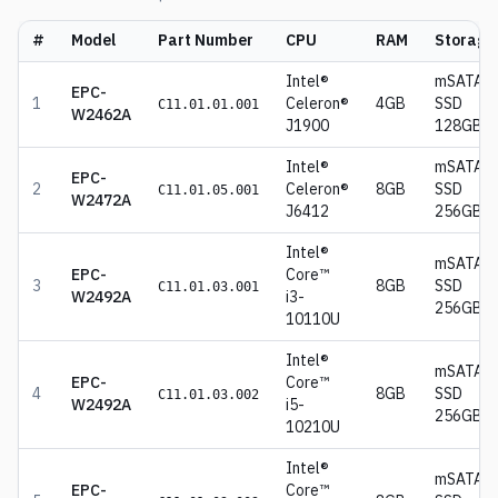
#
Model
Part Number
CPU
RAM
Storage
Intel®
mSATA
EPC-
1
Celeron®
4GB
SSD
C11.01.01.001
W2462A
J1900
128GB
Intel®
mSATA
EPC-
2
Celeron®
8GB
SSD
C11.01.05.001
W2472A
J6412
256GB
Intel®
mSATA
EPC-
Core™
3
8GB
SSD
C11.01.03.001
W2492A
i3-
256GB
10110U
Intel®
mSATA
EPC-
Core™
4
8GB
SSD
C11.01.03.002
W2492A
i5-
256GB
10210U
Intel®
mSATA
EPC-
Core™