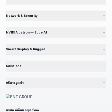
พันธมิตรโรงงาน
M4 Avengers — Mini PC 5 รุ่น
Partner Portal
Mini PC — Office & SME
Network & Security
สร้างรายได้ Affiliate
GT Series — 12 รุ่น
Mini PC Firewall — 10 รุ่น
สมัคร Affiliate
GB Series — Compact
GT194L — 2.5G Best Seller
NVIDIA Jetson — Edge AI
ร่วมงานกับเรา — เปิดรับ 5 ตำแหน่ง
iBox Series
IPC068 — N100 Fanless
แนะนำ NVIDIA Jetson
EPC Box Series
IPC090 — Xeon 10G SFP+
📦 แคตตาล็อกผลิตภัณฑ์
Smart Display & Rugged
UPC Series — LEGO Modular
Volktek — Managed Switch
Jetson Modules (SoM)
Interactive Display & KIOSK
ดูเพิ่มเติม (+13)
CF Fiberlink — Industrial / PoE
Developer Kits
15.6" Floor Kiosk (KD156B)
Solutions
Cloud Managed Switch
Embedded IPC / Edge AI
21.5" Floor / Wall Kiosk
ทุก Solutions — Hub
ดูเพิ่มเติม (+6)
GPU Server & Workstation
23.8" Wall-Mount Kiosk
Smart Factory 4.0
บริการลูกค้า
Professional Graphics Card
32" Floor Kiosk (KD32B)
Environmental · ESG · Carbon
ENT Group B2B Platform
ดูเพิ่มเติม (+7)
27" – 32" Conference
Government — ราชการ/รัฐวิสาหกิจ
ลงทะเบียนสินค้า
43" – 55" Smart Classroom
Education — โรงเรียน/มหาวิทยาลัย
แจ้งซ่อม
ดูเพิ่มเติม (+13)
บริษัท อีเอ็นที กรุ๊ป จำกัด
Restaurant & POS / KIOSK