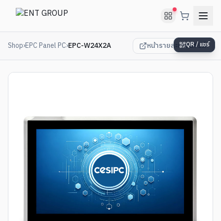
Shop
›
EPC Panel PC
›
EPC-W24X2A
หน้ารายละเอียดซีรีส์
QR / แชร์