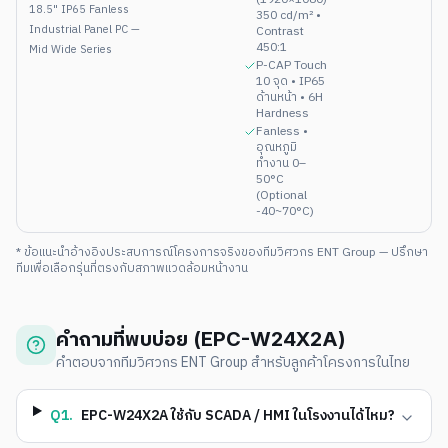
18.5" IP65 Fanless
350 cd/m² •
Industrial Panel PC —
Contrast
450:1
Mid Wide Series
P-CAP Touch
10 จุด • IP65
ด้านหน้า • 6H
Hardness
Fanless •
อุณหภูมิ
ทำงาน 0–
50°C
(Optional
-40~70°C)
* ข้อแนะนำอ้างอิงประสบการณ์โครงการจริงของทีมวิศวกร ENT Group — ปรึกษา
ทีมเพื่อเลือกรุ่นที่ตรงกับสภาพแวดล้อมหน้างาน
คำถามที่พบบ่อย (
EPC-W24X2A
)
คำตอบจากทีมวิศวกร ENT Group สำหรับลูกค้าโครงการในไทย
Q
1
.
EPC-W24X2A ใช้กับ SCADA / HMI ในโรงงานได้ไหม?