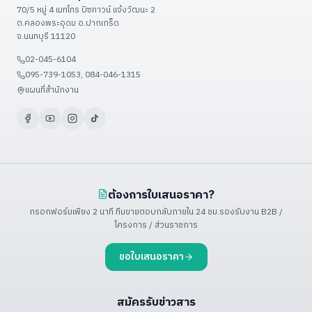
เงื่อนไขรับประกัน
70/5 หมู่ 4 เมทโทร บิซทาวน์ แจ้งวัฒนะ 2
Food Factory — โรงงานอาหาร
ต.คลองพระอุดม อ.ปากเกร็ด
วิธีชำระเงิน
จ.นนทบุรี 11120
ดูเพิ่มเติม (+9)
ขั้นตอนจัดส่ง
02-045-6104
ติดต่อเรา / แผนที่
095-739-1053, 084-046-1315
ดูเพิ่มเติม (+3)
แผนที่สำนักงาน
ต้องการใบเสนอราคา?
กรอกฟอร์มเพียง 2 นาที ทีมขายตอบกลับภายใน 24 ชม.
รองรับงาน B2B /
โครงการ / ส่วนราชการ
ขอใบเสนอราคา
สมัครรับข่าวสาร