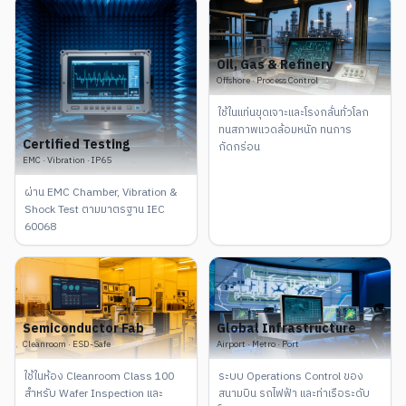
Oil, Gas & Refinery
Offshore · Process Control
ใช้ในแท่นขุดเจาะและโรงกลั่นทั่วโลก
ทนสภาพแวดล้อมหนัก ทนการ
Certified Testing
กัดกร่อน
EMC · Vibration · IP65
ผ่าน EMC Chamber, Vibration &
Shock Test ตามมาตรฐาน IEC
60068
Semiconductor Fab
Global Infrastructure
Cleanroom · ESD-Safe
Airport · Metro · Port
ใช้ในห้อง Cleanroom Class 100
ระบบ Operations Control ของ
สำหรับ Wafer Inspection และ
สนามบิน รถไฟฟ้า และท่าเรือระดับ