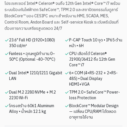
โปรเซสเซอร์ Intel® Celeron® จนถึง 12th Gen Intel® Core™ i7 พร้อม
ระบบป้องกันไฟฟ้าตก SafeCore™, TPM 2.0 และสถาปัตยกรรมโมดูลาร์
BlockCore™ ของ CESIPC เหมาะสำหรับงาน HMI, SCADA, MES,
Control Room, Andon Board และ Self-service Kiosk ระดับพรีเมียมที่
ต้องการความเสถียรสูงตลอด 24/7
23.6" Full HD (1920×1080)
P-CAP Touch 10 จุด • IP65 ด้าน
350 cd/m²
หน้า • 6H
Fanless • อุณหภูมิทำงาน 0–
CPU เลือกได้ Celeron®
50°C (Optional -40~70°C)
J1900/J6412 ถึง 12th Gen
Core™ i7
Dual Intel® I210/I211 Gigabit
6× COM (4×RS-232 + 2×RS-
LAN
485) • Dual Display
HDMI+VGA
Dual M.2 2280 NVMe + M.2
TPM 2.0 • SafeCore™ Power-
2230 Wi-Fi
loss Protection
โครงสร้าง 6061 Aluminum
BlockCore™ Modular Design
Alloy • น้ำหนัก 12.1 kg
— เปลี่ยน CPU/RAM ได้ตลอด
อายุการใช้งาน