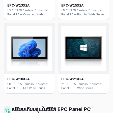
EPC-W13X2A
EPC-W15X2A
13.3" IP65 Fanless Industrial
15.6" IP65 Fanless Industrial
Panel PC — Compact Wide
Panel PC — Popular Wide Series
Series
EPC-W18X2A
EPC-W21X2A
18.5" IP65 Fanless Industrial
21.5" IP65 Fanless Industrial
Panel PC — Mid Wide Series
Panel PC — Wide Series
เปรียบเทียบรุ่นในซีรีส์
EPC Panel PC