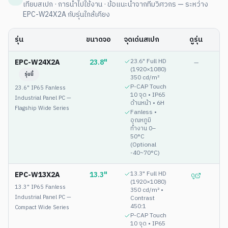
เทียบสเปก · การนำไปใช้งาน · ข้อแนะนำจากทีมวิศวกร — ระหว่าง
EPC-W24X2A
กับรุ่นใกล้เคียง
รุ่น
ขนาดจอ
จุดเด่นสเปก
ดูรุ่น
EPC-W24X2A
23.8"
23.6" Full HD
—
(1920×1080)
รุ่นนี้
350 cd/m²
P-CAP Touch
23.6" IP65 Fanless
10 จุด • IP65
Industrial Panel PC —
ด้านหน้า • 6H
Flagship Wide Series
Fanless •
อุณหภูมิ
ทำงาน 0–
50°C
(Optional
-40~70°C)
EPC-W13X2A
13.3"
13.3" Full HD
ดู
(1920×1080)
13.3" IP65 Fanless
350 cd/m² •
Industrial Panel PC —
Contrast
450:1
Compact Wide Series
P-CAP Touch
10 จุด • IP65