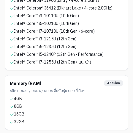
Intel® Celeron® J1900 (Entry • 4-core 2.0GHz)
Intel® Celeron® J6412 (Elkhart Lake • 4-core 2.0GHz)
Intel® Core™ i3-10110U (10th Gen)
Intel® Core™ i5-10210U (10th Gen)
Intel® Core™ i7-10710U (10th Gen • 6-core)
Intel® Core™ i3-1215U (12th Gen)
Intel® Core™ i5-1235U (12th Gen)
Intel® Core™ i5-1240P (12th Gen • Performance)
Intel® Core™ i7-1255U (12th Gen • แนะนำ)
Memory (RAM)
4
ตัวเลือก
ชนิด DDR3L / DDR4 / DDR5 ขึ้นกับรุ่น CPU ที่เลือก
4GB
8GB
16GB
32GB