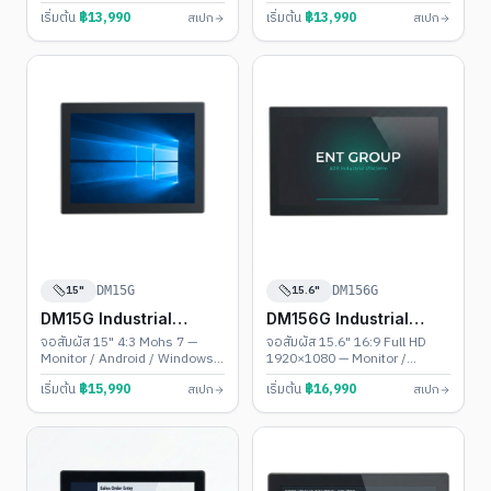
รองรับ 1920×1200
/ Windows
เริ่มต้น
฿
13,990
เริ่มต้น
฿
13,990
สเปก
สเปก
15"
15.6"
DM15G
DM156G
DM15G Industrial
DM156G Industrial
Touch PC
Touch PC
จอสัมผัส 15" 4:3 Mohs 7 —
จอสัมผัส 15.6" 16:9 Full HD
Monitor / Android / Windows •
1920×1080 — Monitor /
ขนาดมาตรฐานโรงงาน
Android / Windows •
เริ่มต้น
฿
15,990
เริ่มต้น
฿
16,990
สเปก
สเปก
Widescreen ยอดนิยม