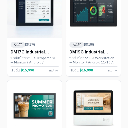
17"
19"
DM17G
DM19G
DM17G Industrial
DM19G Industrial
Touch PC
Touch PC
จอสัมผัส 17" 5:4 Tempered 7H
จอสัมผัส 19" 5:4 Workstation
— Monitor / Android /
— Monitor / Android 11-13 /
Windows • Backlight 30,000
Windows 10-11 • IP65 + VESA
เริ่มต้น
฿
15,990
เริ่มต้น
฿
16,990
สเปก
สเปก
ชม.
100