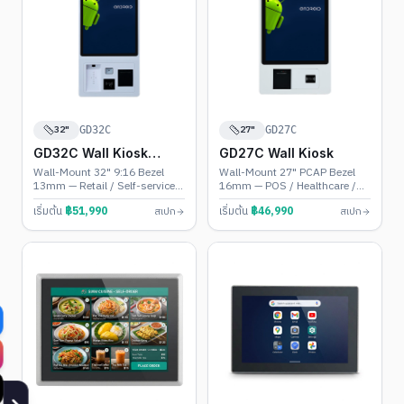
32"
27"
GD32C
GD27C
GD32C Wall Kiosk
GD27C Wall Kiosk
(Portrait)
Wall-Mount 32" 9:16 Bezel
Wall-Mount 27" PCAP Bezel
13mm — Retail / Self-service /
16mm — POS / Healthcare /
POS
Banking
เริ่มต้น
฿
51,990
เริ่มต้น
฿
46,990
สเปก
สเปก