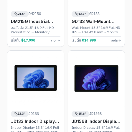
21.5"
13.3"
DM215G
GD133
DM215G Industrial
GD133 Wall-Mount
Touch PC
Touch PC
จอสัมผัส 21.5" 16:9 Full HD
Wall-Mount 13.3" 16:9 Full HD
Workstation — Monitor /
IPS — บาง 42.8 mm • Monitor
Android 11-13 / Windows 10-
/ Android 11-13 / Windows
เริ่มต้น
฿
17,990
เริ่มต้น
฿
14,990
สเปก
สเปก
11 • IP65 + VESA 100
10-11
13.3"
15.6"
JD133
JD156B
JD133 Indoor Display
JD156B Indoor Display
Touch PC
Touch PC
Indoor Display 13.3" 16:9 Full
Indoor Display 15.6" 16:9 Full