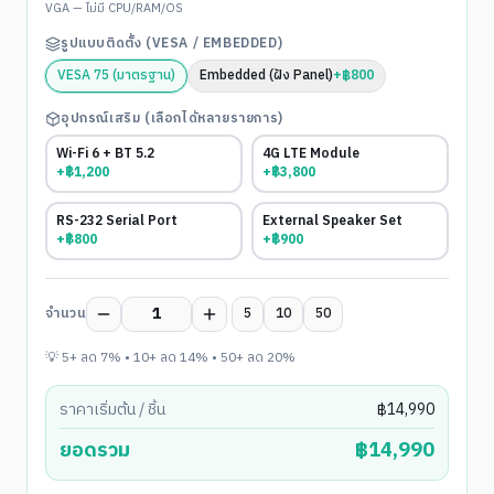
VGA — ไม่มี CPU/RAM/OS
รูปแบบติดตั้ง (VESA / EMBEDDED)
VESA 75 (มาตรฐาน)
Embedded (ฝัง Panel)
+
฿
800
อุปกรณ์เสริม (เลือกได้หลายรายการ)
Wi-Fi 6 + BT 5.2
4G LTE Module
+฿
1,200
+฿
3,800
RS-232 Serial Port
External Speaker Set
+฿
800
+฿
900
จำนวน
5
10
50
💡 5+ ลด 7% • 10+ ลด 14% • 50+ ลด 20%
ราคาเริ่มต้น / ชิ้น
฿
14,990
ยอดรวม
฿
14,990