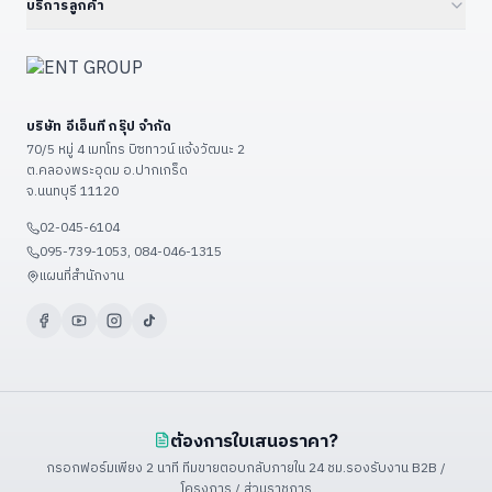
Smart Factory 4.0
บริการลูกค้า
Professional Graphics Card
32" Floor Kiosk (KD32B)
Environmental · ESG · Carbon
ENT Group B2B Platform
ดูเพิ่มเติม (+7)
27" – 32" Conference
Government — ราชการ/รัฐวิสาหกิจ
ลงทะเบียนสินค้า
43" – 55" Smart Classroom
Education — โรงเรียน/มหาวิทยาลัย
แจ้งซ่อม
ดูเพิ่มเติม (+13)
บริษัท อีเอ็นที กรุ๊ป จำกัด
Restaurant & POS / KIOSK
เงื่อนไขรับประกัน
70/5 หมู่ 4 เมทโทร บิซทาวน์ แจ้งวัฒนะ 2
Food Factory — โรงงานอาหาร
ต.คลองพระอุดม อ.ปากเกร็ด
วิธีชำระเงิน
จ.นนทบุรี 11120
ดูเพิ่มเติม (+9)
ขั้นตอนจัดส่ง
02-045-6104
ติดต่อเรา / แผนที่
095-739-1053, 084-046-1315
ดูเพิ่มเติม (+3)
แผนที่สำนักงาน
ต้องการใบเสนอราคา?
กรอกฟอร์มเพียง 2 นาที ทีมขายตอบกลับภายใน 24 ชม.
รองรับงาน B2B /
โครงการ / ส่วนราชการ