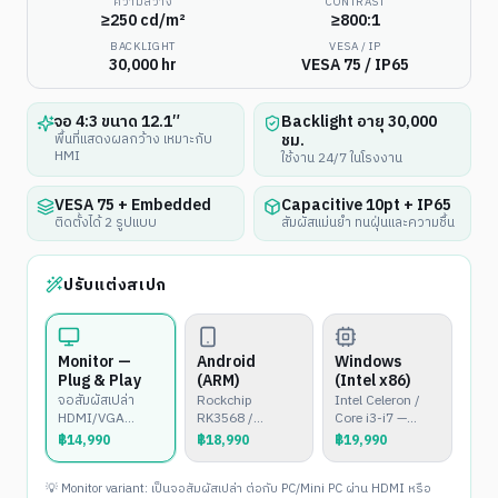
ความสว่าง
CONTRAST
≥250 cd/m²
≥800:1
BACKLIGHT
VESA / IP
30,000 hr
VESA 75 / IP65
จอ 4:3 ขนาด 12.1″
Backlight อายุ 30,000
ชม.
พื้นที่แสดงผลกว้าง เหมาะกับ
HMI
ใช้งาน 24/7 ในโรงงาน
VESA 75 + Embedded
Capacitive 10pt + IP65
ติดตั้งได้ 2 รูปแบบ
สัมผัสแม่นยำ ทนฝุ่นและความชื้น
ปรับแต่งสเปก
Monitor —
Android
Windows
Plug & Play
(ARM)
(Intel x86)
จอสัมผัสเปล่า
Rockchip
Intel Celeron /
HDMI/VGA
RK3568 /
Core i3-i7 —
สำหรับต่อกับ
RK3399 —
Windows 10/11
฿
14,990
฿
18,990
฿
19,990
PC/Mini PC
Android 11/12
หรือ Linux
พร้อมใช้งาน
💡 Monitor variant: เป็นจอสัมผัสเปล่า ต่อกับ PC/Mini PC ผ่าน HDMI หรือ