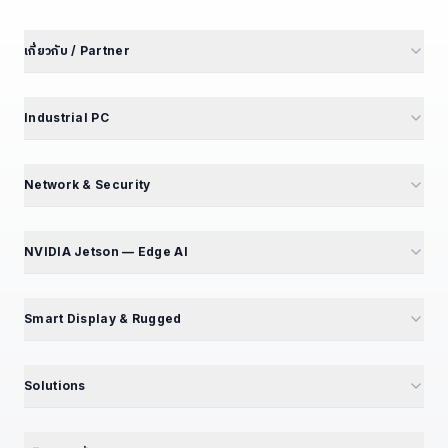
เกี่ยวกับ / Partner
เกี่ยวกับเรา
นักลงทุนสัมพันธ์
Industrial PC
พันธมิตรโรงงาน
M4 Avengers — Mini PC 5 รุ่น
Partner Portal
Mini PC — Office & SME
Network & Security
สร้างรายได้ Affiliate
GT Series — 12 รุ่น
Mini PC Firewall — 10 รุ่น
สมัคร Affiliate
GB Series — Compact
GT194L — 2.5G Best Seller
NVIDIA Jetson — Edge AI
ร่วมงานกับเรา — เปิดรับ 5 ตำแหน่ง
iBox Series
IPC068 — N100 Fanless
แนะนำ NVIDIA Jetson
EPC Box Series
IPC090 — Xeon 10G SFP+
📦 แคตตาล็อกผลิตภัณฑ์
Smart Display & Rugged
UPC Series — LEGO Modular
Volktek — Managed Switch
Jetson Modules (SoM)
Interactive Display & KIOSK
ดูเพิ่มเติม (+13)
CF Fiberlink — Industrial / PoE
Developer Kits
15.6" Floor Kiosk (KD156B)
Solutions
Cloud Managed Switch
Embedded IPC / Edge AI
21.5" Floor / Wall Kiosk
ทุก Solutions — Hub
ดูเพิ่มเติม (+6)
GPU Server & Workstation
23.8" Wall-Mount Kiosk