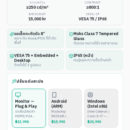
ความสว่าง
CONTRAST
≥250 cd/m²
≥800:1
BACKLIGHT
VESA / IP
15,000 hr
VESA 75 / IP65
จอเล็กกะทัดรัด 8″
Mohs Class 7 Tempered
Glass
เหมาะกับ Kiosk/POS ที่จำกัด
พื้นที่
กันรอย ทนการใช้งานสาธารณะ
VESA 75 + Embedded +
IP65 (หน้า)
Desktop
ทนฝุ่นและความชื้นด้านหน้า
ติดตั้งได้ 3 รูปแบบ
ปรับแต่งสเปก
Monitor —
Android
Windows
Plug & Play
(ARM)
(Intel x86)
จอสัมผัสเปล่า
Rockchip
Intel Celeron /
HDMI/VGA
RK3568 /
Core i3-i7 —
สำหรับต่อกับ
RK3399 —
Windows 10/11
฿
13,990
฿
15,990
฿
20,990
PC/Mini PC
Android 11/12
หรือ Linux