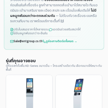
ก่อนยืนยันสั่งซื้อจริง ลูกค้าสามารถกดสั่งเข้ามาได้สบายใจ ทีมแอ
ดมินจะเข้ามาเสริมรายละเอียด สเปก และเงื่อนไขเพิ่มเติมให้
ไม่มี
ผลผูกพันจนกว่าจะตกลงร่วมกัน
— ไม่ต้องกังวลเรื่องระบบหรือ
รบกวนทีมงาน เราพร้อมบริการเต็มที่ 🙌
ปรับใบเสนอราคาได้หลายรอบ
แอดมินช่วยเสริมสเปกให้
ไม่มีผลผูกพันจนกว่าจะยืนยัน
Sale@entgroup.co.th
ดูช่องทางติดต่อทั้งหมด →
รุ่นที่คุณอาจชอบ
ตู้คีออสก์ตั้งพื้น KD-Series ขนาดอื่น — โครงสร้างเดียวกัน เลือกขนาดให้เหมาะกับ
พื้นที่