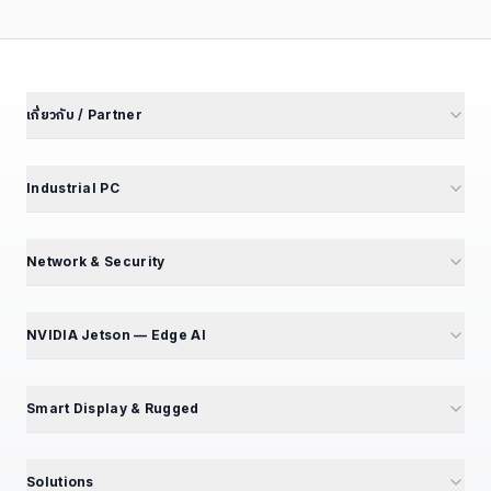
เกี่ยวกับ / Partner
เกี่ยวกับเรา
นักลงทุนสัมพันธ์
Industrial PC
พันธมิตรโรงงาน
M4 Avengers — Mini PC 5 รุ่น
Partner Portal
Mini PC — Office & SME
Network & Security
สร้างรายได้ Affiliate
GT Series — 12 รุ่น
Mini PC Firewall — 10 รุ่น
สมัคร Affiliate
GB Series — Compact
GT194L — 2.5G Best Seller
NVIDIA Jetson — Edge AI
ร่วมงานกับเรา — เปิดรับ 5 ตำแหน่ง
iBox Series
IPC068 — N100 Fanless
แนะนำ NVIDIA Jetson
EPC Box Series
IPC090 — Xeon 10G SFP+
📦 แคตตาล็อกผลิตภัณฑ์
Smart Display & Rugged
UPC Series — LEGO Modular
Volktek — Managed Switch
Jetson Modules (SoM)
Interactive Display & KIOSK
ดูเพิ่มเติม (+13)
CF Fiberlink — Industrial / PoE
Developer Kits
15.6" Floor Kiosk (KD156B)
Solutions