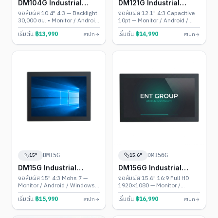
DM104G Industrial
DM121G Industrial
Touch PC
Touch PC
จอสัมผัส 10.4" 4:3 — Backlight
จอสัมผัส 12.1" 4:3 Capacitive
30,000 ชม. • Monitor / Android
10pt — Monitor / Android /
/ Windows
Windows • Backlight 30,000
เริ่มต้น
฿
13,990
เริ่มต้น
฿
14,990
สเปก
สเปก
ชม.
15"
15.6"
DM15G
DM156G
DM15G Industrial
DM156G Industrial
Touch PC
Touch PC
จอสัมผัส 15" 4:3 Mohs 7 —
จอสัมผัส 15.6" 16:9 Full HD
Monitor / Android / Windows •
1920×1080 — Monitor /
ขนาดมาตรฐานโรงงาน
Android / Windows •
เริ่มต้น
฿
15,990
เริ่มต้น
฿
16,990
สเปก
สเปก
Widescreen ยอดนิยม