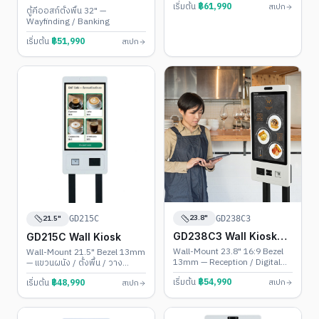
เริ่มต้น
฿
61,990
สเปก
ตู้คีออสก์ตั้งพื้น 32" —
Wayfinding / Banking
เริ่มต้น
฿
51,990
สเปก
23.8"
21.5"
GD238C3
GD215C
GD238C3 Wall Kiosk
GD215C Wall Kiosk
(Landscape)
Wall-Mount 23.8" 16:9 Bezel
Wall-Mount 21.5" Bezel 13mm
13mm — Reception / Digital
— แขวนผนัง / ตั้งพื้น / วาง
Menu
เคาน์เตอร์
เริ่มต้น
฿
54,990
เริ่มต้น
฿
48,990
สเปก
สเปก