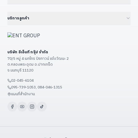
Cloud Managed Switch
Embedded IPC / Edge AI
21.5" Floor / Wall Kiosk
ทุก Solutions — Hub
ดูเพิ่มเติม (+6)
GPU Server & Workstation
23.8" Wall-Mount Kiosk
Smart Factory 4.0
บริการลูกค้า
Professional Graphics Card
32" Floor Kiosk (KD32B)
Environmental · ESG · Carbon
ENT Group B2B Platform
ดูเพิ่มเติม (+7)
27" – 32" Conference
Government — ราชการ/รัฐวิสาหกิจ
ลงทะเบียนสินค้า
43" – 55" Smart Classroom
Education — โรงเรียน/มหาวิทยาลัย
แจ้งซ่อม
ดูเพิ่มเติม (+13)
บริษัท อีเอ็นที กรุ๊ป จำกัด
Restaurant & POS / KIOSK
เงื่อนไขรับประกัน
70/5 หมู่ 4 เมทโทร บิซทาวน์ แจ้งวัฒนะ 2
Food Factory — โรงงานอาหาร
ต.คลองพระอุดม อ.ปากเกร็ด
วิธีชำระเงิน
จ.นนทบุรี 11120
ดูเพิ่มเติม (+9)
ขั้นตอนจัดส่ง
02-045-6104
ติดต่อเรา / แผนที่
095-739-1053, 084-046-1315
ดูเพิ่มเติม (+3)
แผนที่สำนักงาน