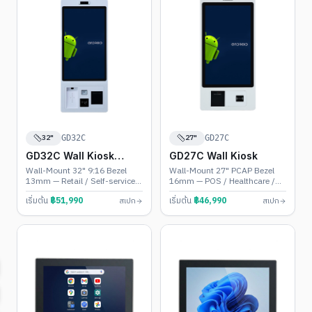
32"
27"
GD32C
GD27C
GD32C Wall Kiosk
GD27C Wall Kiosk
(Portrait)
Wall-Mount 32" 9:16 Bezel
Wall-Mount 27" PCAP Bezel
13mm — Retail / Self-service /
16mm — POS / Healthcare /
POS
Banking
เริ่มต้น
฿
51,990
เริ่มต้น
฿
46,990
สเปก
สเปก