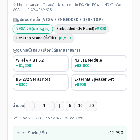
พร้อมใช้งาน
💡 Monitor variant: เป็นจอสัมผัสเปล่า ต่อกับ PC/Mini PC ผ่าน HDMI หรือ
VGA — ไม่มี CPU/RAM/OS
รูปแบบติดตั้ง (VESA / EMBEDDED / DESKTOP)
VESA 75 (มาตรฐาน)
Embedded (ฝัง Panel)
+
฿
800
Desktop Stand (ตั้งโต๊ะ)
+
฿
1,500
อุปกรณ์เสริม (เลือกได้หลายรายการ)
Wi-Fi 6 + BT 5.2
4G LTE Module
+฿
1,200
+฿
3,800
RS-232 Serial Port
External Speaker Set
+฿
800
+฿
900
จำนวน
5
10
50
💡 5+ ลด 7% • 10+ ลด 14% • 50+ ลด 20%
ราคาเริ่มต้น / ชิ้น
฿
13,990