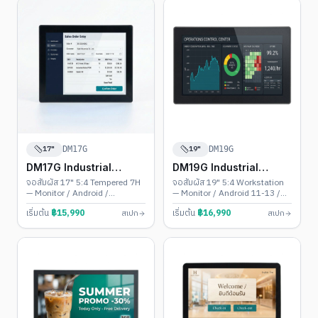
17"
19"
DM17G
DM19G
DM17G Industrial
DM19G Industrial
Touch PC
Touch PC
จอสัมผัส 17" 5:4 Tempered 7H
จอสัมผัส 19" 5:4 Workstation
— Monitor / Android /
— Monitor / Android 11-13 /
Windows • Backlight 30,000
Windows 10-11 • IP65 + VESA
เริ่มต้น
฿
15,990
เริ่มต้น
฿
16,990
สเปก
สเปก
ชม.
100