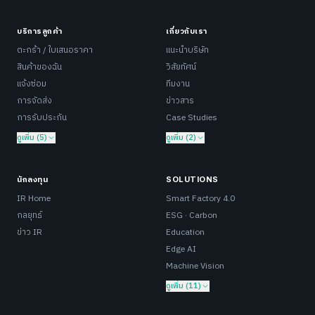
บริการลูกค้า
เกี่ยวกับเรา
ตะกร้า / ใบเสนอราคา
แนะนำบริษัท
สินค้าของฉัน
วิสัยทัศน์
แจ้งซ่อม
ทีมงาน
การจัดส่ง
ข่าวสาร
การรับประกัน
Case Studies
ดูเพิ่ม (5)
ดูเพิ่ม (2)
นักลงทุน
SOLUTIONS
IR Home
Smart Factory 4.0
กลยุทธ์
ESG · Carbon
ข่าว IR
Education
Edge AI
Machine Vision
ดูเพิ่ม (11)