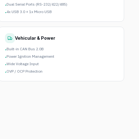
Dual Serial Ports (RS-232/422/485)
•
4x USB 3.0 + 1x Micro USB
•
Vehicular & Power
Built-in CAN Bus 2.0B
•
Power Ignition Management
•
Wide Voltage Input
•
OVP / OCP Protection
•