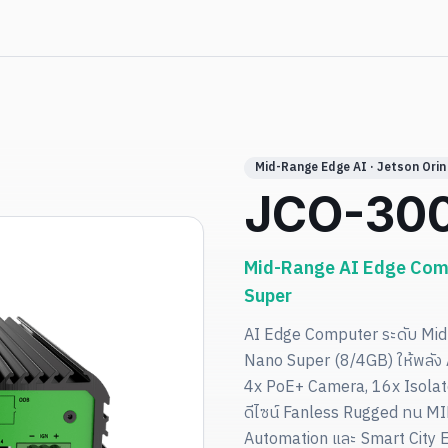
Mid-Range Edge AI · Jetson Ori
JCO-300
Mid-Range AI Edge Comp
Super
AI Edge Computer ระดับ Mid-
Nano Super (8/4GB) ให้พลัง
4x PoE+ Camera, 16x Isol
ดีไซน์ Fanless Rugged ทน M
Automation และ Smart City 