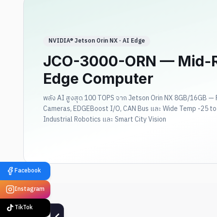
NVIDIA® Jetson Orin NX · AI Edge
JCO-3000-ORN — Mid-R
Edge Computer
พลัง AI สูงสุด 100 TOPS จาก Jetson Orin NX 8GB/16GB — 
Cameras, EDGEBoost I/O, CAN Bus และ Wide Temp -25 to 
Industrial Robotics และ Smart City Vision