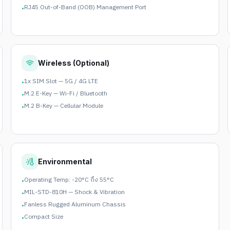
RJ45 Out-of-Band (OOB) Management Port
•
Wireless (Optional)
1x SIM Slot — 5G / 4G LTE
•
M.2 E-Key — Wi-Fi / Bluetooth
•
M.2 B-Key — Cellular Module
•
Environmental
Operating Temp: -20°C ถึง 55°C
•
MIL-STD-810H — Shock & Vibration
•
Fanless Rugged Aluminum Chassis
•
Compact Size
•