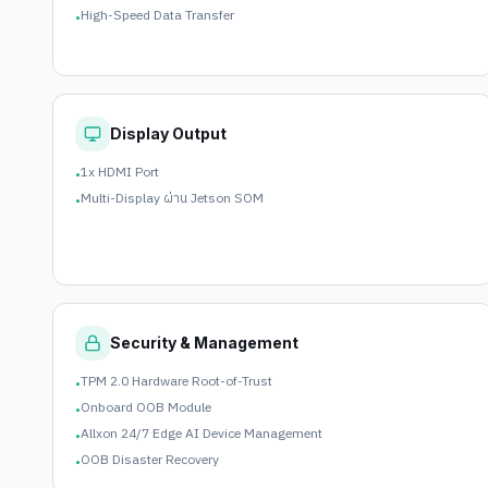
High-Speed Data Transfer
•
Display Output
1x HDMI Port
•
Multi-Display ผ่าน Jetson SOM
•
Security & Management
TPM 2.0 Hardware Root-of-Trust
•
Onboard OOB Module
•
Allxon 24/7 Edge AI Device Management
•
OOB Disaster Recovery
•