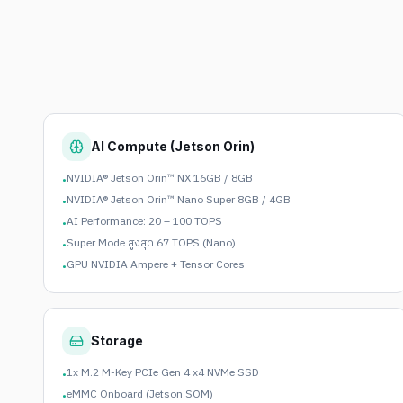
AI Compute (Jetson Orin)
NVIDIA® Jetson Orin™ NX 16GB / 8GB
•
NVIDIA® Jetson Orin™ Nano Super 8GB / 4GB
•
AI Performance: 20 – 100 TOPS
•
Super Mode สูงสุด 67 TOPS (Nano)
•
GPU NVIDIA Ampere + Tensor Cores
•
Storage
1x M.2 M-Key PCIe Gen 4 x4 NVMe SSD
•
eMMC Onboard (Jetson SOM)
•