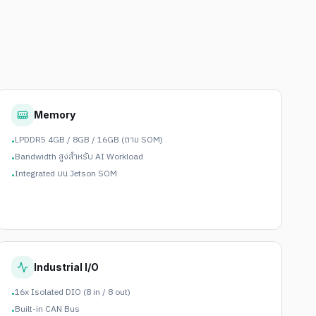
Memory
LPDDR5 4GB / 8GB / 16GB (ตาม SOM)
•
Bandwidth สูงสำหรับ AI Workload
•
Integrated บน Jetson SOM
•
Industrial I/O
16x Isolated DIO (8 in / 8 out)
•
Built-in CAN Bus
•