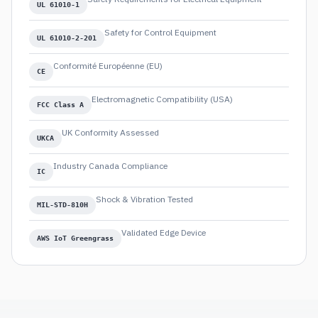
UL 61010-1
Safety for Control Equipment
UL 61010-2-201
Conformité Européenne (EU)
CE
Electromagnetic Compatibility (USA)
FCC Class A
UK Conformity Assessed
UKCA
Industry Canada Compliance
IC
Shock & Vibration Tested
MIL-STD-810H
Validated Edge Device
AWS IoT Greengrass