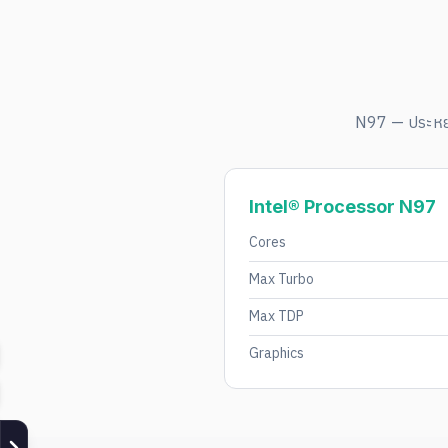
N97 — ประหยั
Intel® Processor N97
Cores
Max Turbo
Max TDP
Graphics