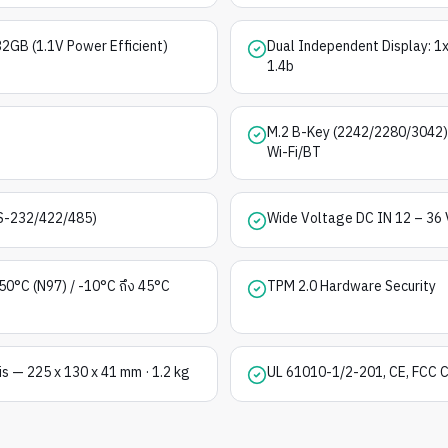
GB (1.1V Power Efficient)
Dual Independent Display: 1
1.4b
M.2 B-Key (2242/2280/3042)
Wi-Fi/BT
RS-232/422/485)
Wide Voltage DC IN 12 – 36
50°C (N97) / -10°C ถึง 45°C
TPM 2.0 Hardware Security
 — 225 x 130 x 41 mm · 1.2 kg
UL 61010-1/2-201, CE, FCC 