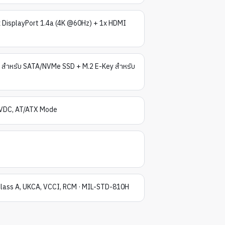
x DisplayPort 1.4a (4K @60Hz) + 1x HDMI
 สำหรับ SATA/NVMe SSD + M.2 E-Key สำหรับ
 VDC, AT/ATX Mode
Class A, UKCA, VCCI, RCM · MIL-STD-810H