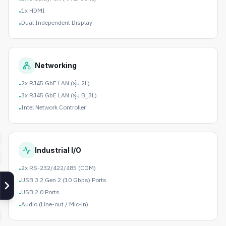
1x HDMI
•
Dual Independent Display
•
Networking
2x RJ45 GbE LAN (รุ่น 2L)
•
3x RJ45 GbE LAN (รุ่น B_3L)
•
Intel Network Controller
•
Industrial I/O
2x RS-232/422/485 (COM)
•
USB 3.2 Gen 2 (10 Gbps) Ports
•
USB 2.0 Ports
•
Audio (Line-out / Mic-in)
•