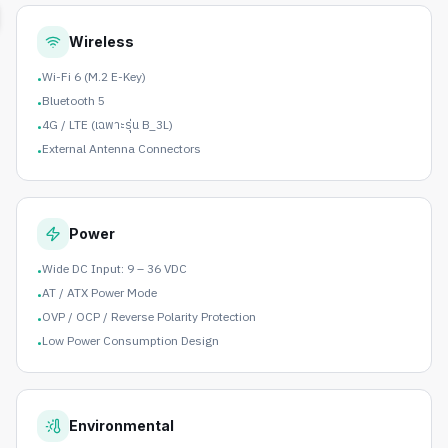
Wireless
Wi-Fi 6 (M.2 E-Key)
•
Bluetooth 5
•
4G / LTE (เฉพาะรุ่น B_3L)
•
External Antenna Connectors
•
Power
Wide DC Input: 9 – 36 VDC
•
AT / ATX Power Mode
•
OVP / OCP / Reverse Polarity Protection
•
Low Power Consumption Design
•
Environmental