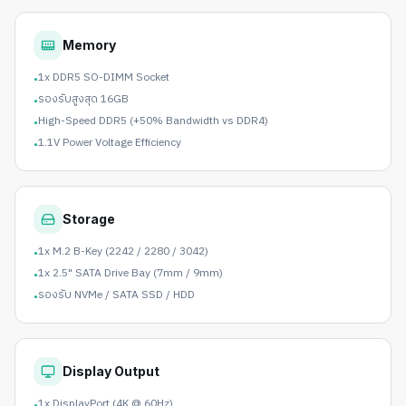
Memory
1x DDR5 SO-DIMM Socket
•
รองรับสูงสุด 16GB
•
High-Speed DDR5 (+50% Bandwidth vs DDR4)
•
1.1V Power Voltage Efficiency
•
Storage
1x M.2 B-Key (2242 / 2280 / 3042)
•
1x 2.5" SATA Drive Bay (7mm / 9mm)
•
รองรับ NVMe / SATA SSD / HDD
•
Display Output
1x DisplayPort (4K @ 60Hz)
•