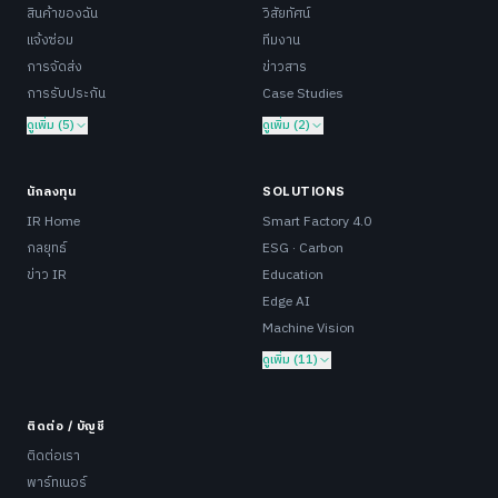
สินค้าของฉัน
วิสัยทัศน์
แจ้งซ่อม
ทีมงาน
การจัดส่ง
ข่าวสาร
การรับประกัน
Case Studies
ดูเพิ่ม (5)
ดูเพิ่ม (2)
นักลงทุน
SOLUTIONS
IR Home
Smart Factory 4.0
กลยุทธ์
ESG · Carbon
ข่าว IR
Education
Edge AI
Machine Vision
ดูเพิ่ม (11)
ติดต่อ / บัญชี
ติดต่อเรา
พาร์ทเนอร์