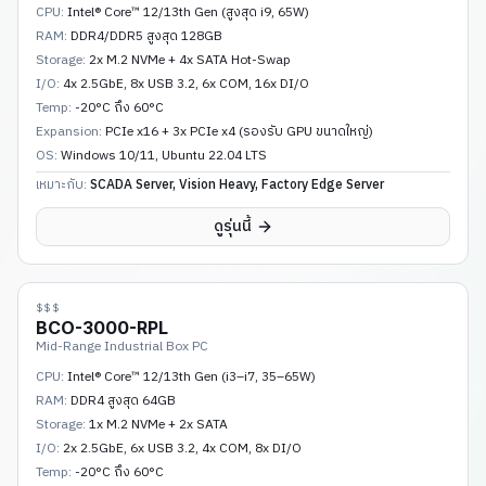
CPU:
Intel® Core™ 12/13th Gen (สูงสุด i9, 65W)
RAM:
DDR4/DDR5 สูงสุด 128GB
Storage:
2x M.2 NVMe + 4x SATA Hot-Swap
I/O:
4x 2.5GbE, 8x USB 3.2, 6x COM, 16x DI/O
Temp:
-20°C ถึง 60°C
Expansion:
PCIe x16 + 3x PCIe x4 (รองรับ GPU ขนาดใหญ่)
OS:
Windows 10/11, Ubuntu 22.04 LTS
เหมาะกับ:
SCADA Server, Vision Heavy, Factory Edge Server
ดูรุ่นนี้
$$$
BCO-3000-RPL
Mid-Range Industrial Box PC
CPU:
Intel® Core™ 12/13th Gen (i3–i7, 35–65W)
RAM:
DDR4 สูงสุด 64GB
Storage:
1x M.2 NVMe + 2x SATA
I/O:
2x 2.5GbE, 6x USB 3.2, 4x COM, 8x DI/O
Temp:
-20°C ถึง 60°C