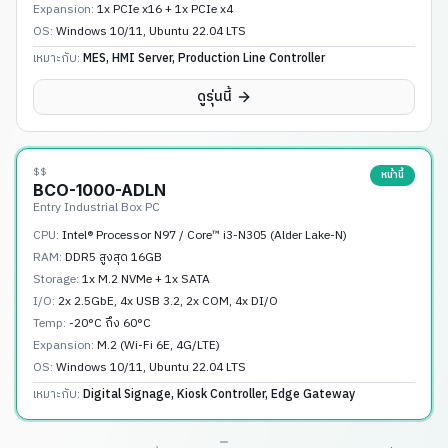
Expansion:
1x PCIe x16 + 1x PCIe x4
OS:
Windows 10/11, Ubuntu 22.04 LTS
เหมาะกับ:
MES, HMI Server, Production Line Controller
ดูรุ่นนี้
$$
หน้านี้
BCO-1000-ADLN
Entry Industrial Box PC
CPU:
Intel® Processor N97 / Core™ i3-N305 (Alder Lake-N)
RAM:
DDR5 สูงสุด 16GB
Storage:
1x M.2 NVMe + 1x SATA
I/O:
2x 2.5GbE, 4x USB 3.2, 2x COM, 4x DI/O
Temp:
-20°C ถึง 60°C
Expansion:
M.2 (Wi-Fi 6E, 4G/LTE)
OS:
Windows 10/11, Ubuntu 22.04 LTS
เหมาะกับ:
Digital Signage, Kiosk Controller, Edge Gateway