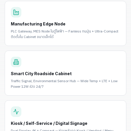
Manufacturing Edge Node
PLC Gateway, MES Node ในตู้ไฟฟ้า — Fanless ทนฝุ่น + Ultra-Compact
ติดตั้งใน Cabinet ขนาดเล็กได้
Smart City Roadside Cabinet
Traffic Signal, Environmental Sensor Hub — Wide Temp + LTE + Low
Power 12W เปิด 24/7
Kiosk / Self-Service / Digital Signage
Dual Display 4K + Compact — ซ่อนหลังจอ Kiosk / Vending / Menu