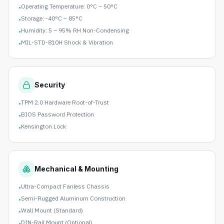
Operating Temperature: 0°C – 50°C
•
Storage: -40°C – 85°C
•
Humidity: 5 – 95% RH Non-Condensing
•
MIL-STD-810H Shock & Vibration
•
Security
TPM 2.0 Hardware Root-of-Trust
•
BIOS Password Protection
•
Kensington Lock
•
Mechanical & Mounting
Ultra-Compact Fanless Chassis
•
Semi-Rugged Aluminum Construction
•
Wall Mount (Standard)
•
DIN-Rail Mount (Optional)
•