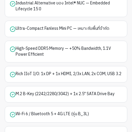
Industrial Alternative ของ Intel® NUC — Embedded
Lifecycle 15 ปี
Ultra-Compact Fanless Mini PC — เหมาะกับพื้นที่จำกัด
High-Speed DDR5 Memory — +50% Bandwidth, 1.1V
Power Efficient
Rich IIoT I/O: 1x DP + 1x HDMI, 2/3x LAN, 2x COM, USB 3.2
M.2 B-Key (2242/2280/3042) + 1x 2.5" SATA Drive Bay
Wi-Fi 6 / Bluetooth 5 + 4G LTE (รุ่น B_3L)