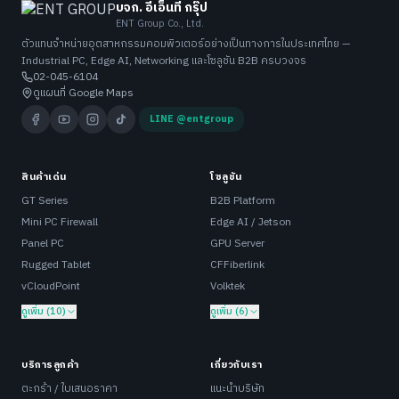
บจก. อีเอ็นที กรุ๊ป
ENT Group Co., Ltd.
ตัวแทนจำหน่ายอุตสาหกรรมคอมพิวเตอร์อย่างเป็นทางการในประเทศไทย —
Industrial PC, Edge AI, Networking และโซลูชัน B2B ครบวงจร
02-045-6104
ดูแผนที่ Google Maps
LINE @entgroup
สินค้าเด่น
โซลูชัน
GT Series
B2B Platform
Mini PC Firewall
Edge AI / Jetson
Panel PC
GPU Server
Rugged Tablet
CFFiberlink
vCloudPoint
Volktek
ดูเพิ่ม (10)
ดูเพิ่ม (6)
บริการลูกค้า
เกี่ยวกับเรา
ตะกร้า / ใบเสนอราคา
แนะนำบริษัท