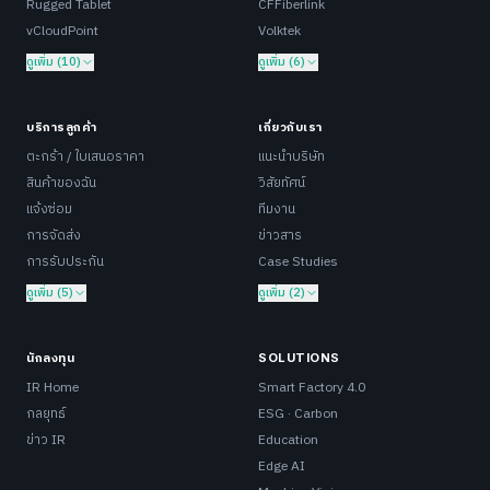
Rugged Tablet
CFFiberlink
vCloudPoint
Volktek
ดูเพิ่ม (10)
ดูเพิ่ม (6)
บริการลูกค้า
เกี่ยวกับเรา
ตะกร้า / ใบเสนอราคา
แนะนำบริษัท
สินค้าของฉัน
วิสัยทัศน์
แจ้งซ่อม
ทีมงาน
การจัดส่ง
ข่าวสาร
การรับประกัน
Case Studies
ดูเพิ่ม (5)
ดูเพิ่ม (2)
นักลงทุน
SOLUTIONS
IR Home
Smart Factory 4.0
กลยุทธ์
ESG · Carbon
ข่าว IR
Education
Edge AI