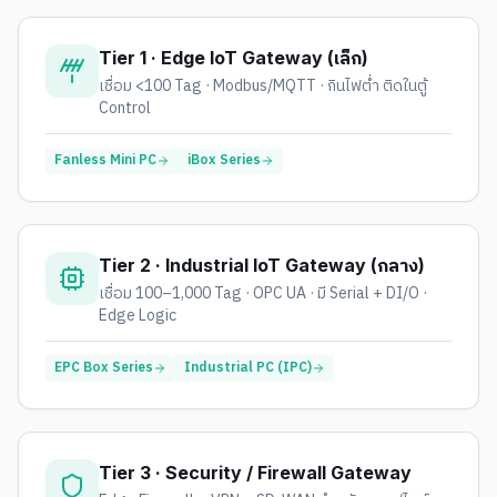
Tier 1 · Edge IoT Gateway (เล็ก)
เชื่อม <100 Tag · Modbus/MQTT · กินไฟต่ำ ติดในตู้
Control
Fanless Mini PC
iBox Series
Tier 2 · Industrial IoT Gateway (กลาง)
เชื่อม 100–1,000 Tag · OPC UA · มี Serial + DI/O ·
Edge Logic
EPC Box Series
Industrial PC (IPC)
Tier 3 · Security / Firewall Gateway