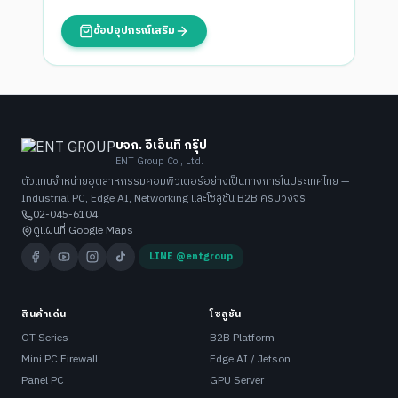
ช้อปอุปกรณ์เสริม
บจก. อีเอ็นที กรุ๊ป
ENT Group Co., Ltd.
ตัวแทนจำหน่ายอุตสาหกรรมคอมพิวเตอร์อย่างเป็นทางการในประเทศไทย —
Industrial PC, Edge AI, Networking และโซลูชัน B2B ครบวงจร
02-045-6104
ดูแผนที่ Google Maps
LINE @entgroup
สินค้าเด่น
โซลูชัน
GT Series
B2B Platform
Mini PC Firewall
Edge AI / Jetson
Panel PC
GPU Server