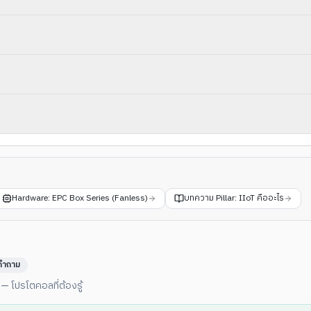
Hardware: EPC Box Series (Fanless)
บทความ Pillar: IIoT คืออะไร
ำถาม
— โปรโตคอลที่ต้องรู้