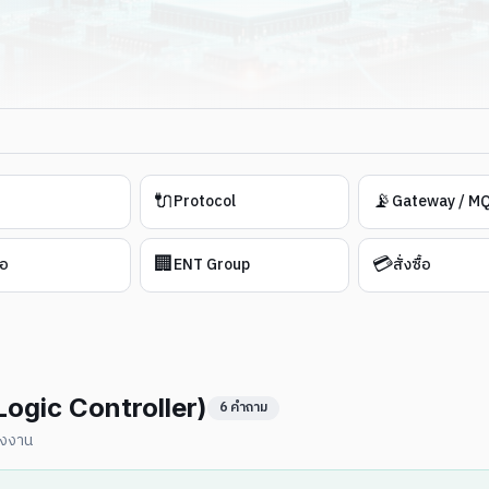
🔌
📡
Protocol
Gateway / M
🏢
💳
้อ
ENT Group
สั่งซื้อ
ogic Controller)
6
คำถาม
รงงาน