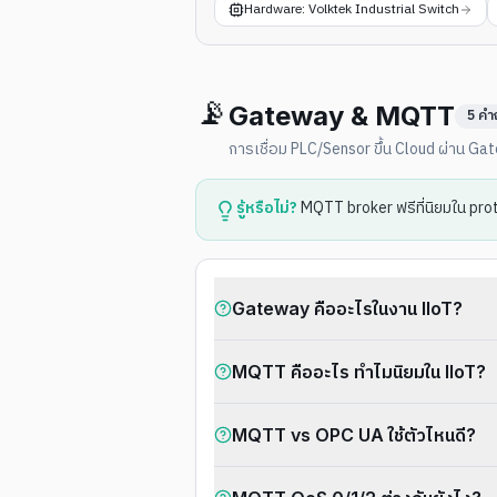
Hardware: Volktek Industrial Switch
📡
Gateway & MQTT
5
คำ
การเชื่อม PLC/Sensor ขึ้น Cloud ผ่าน 
รู้หรือไม่?
MQTT broker ฟรีที่นิยมใน pr
Gateway คืออะไรในงาน IIoT?
MQTT คืออะไร ทำไมนิยมใน IIoT?
MQTT vs OPC UA ใช้ตัวไหนดี?