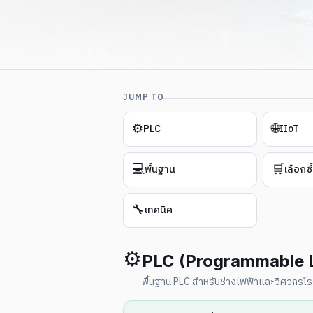
JUMP TO
⚙️
🌐
PLC
IIoT
💻
🛒
พื้นฐาน
เลือกซื
🔧
เทคนิค
⚙️
PLC (Programmable L
พื้นฐาน PLC สำหรับช่างไฟฟ้าและวิศวกรโ