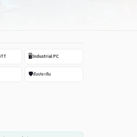
🖥️
QTT
Industrial PC
🛡️
รับประกัน