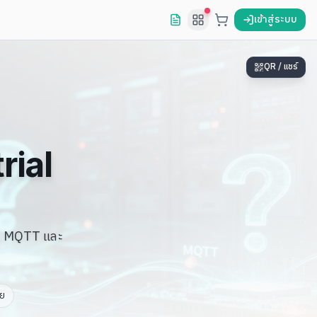
เข้าสู่ระบบ
QR / แชร์
rial
y, MQTT และ
ย