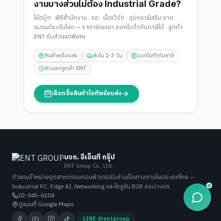
งานบางส่วนไม่ต้อง Industrial Grade?
โน้ตบุ๊ก · พีซีสำนักงาน · จอ · เน็ตเวิร์ก · อุปกรณ์เสริม จาก
แบรนด์ระดับโลก — ราคาย่อมเยา ออกใบกำกับภาษีได้ · ลูกค้า
ENT รับส่วนลดพิเศษ
สินค้าพร้อมส่ง
ส่งใน 1-3 วัน
ออกใบกำกับภาษี
ส่วนลดลูกค้า ENT
เลือกซื้อสินค้าไอทีพร้อมส่ง
บจก. อีเอ็นที กรุ๊ป
ENT Group Co., Ltd.
ตัวแทนจำหน่ายอุตสาหกรรมคอมพิวเตอร์อย่างเป็นทางการในประเทศไทย —
Industrial PC, Edge AI, Networking และโซลูชัน B2B ครบวงจร
02-045-6104
ดูแผนที่ Google Maps
LINE @entgroup