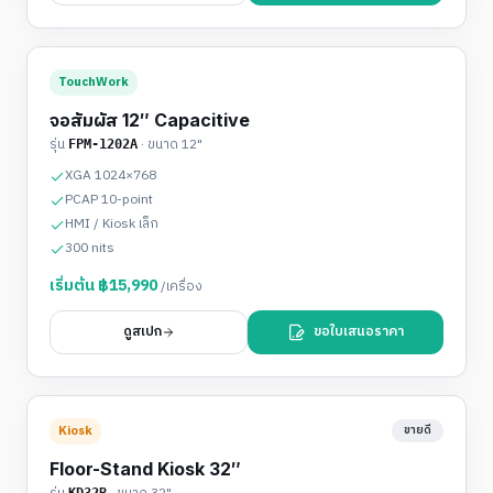
TouchWork
จอสัมผัส 12″ Capacitive
รุ่น
· ขนาด
12"
FPM-1202A
XGA 1024×768
PCAP 10-point
HMI / Kiosk เล็ก
300 nits
เริ่มต้น ฿
15,990
/เครื่อง
ดูสเปก
ขอใบเสนอราคา
Kiosk
ขายดี
Floor-Stand Kiosk 32″
KD32B