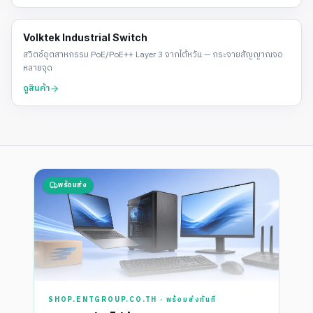
POE SWITCH
Volktek Industrial Switch
สวิตช์อุตสาหกรรม PoE/PoE++ Layer 3 จากไต้หวัน — กระจายสัญญาณจอ
หลายจุด
ดูสินค้า
พร้อมส่ง
SHOP.ENTGROUP.CO.TH · พร้อมส่งทันที