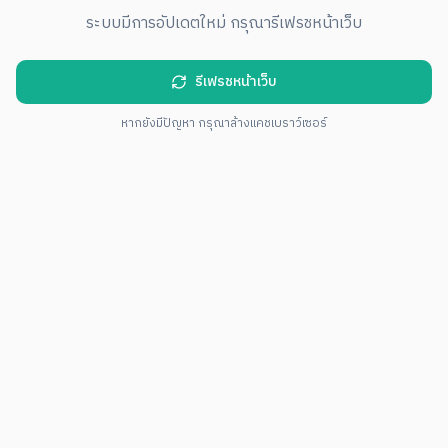
ระบบมีการอัปเดตใหม่ กรุณารีเฟรชหน้าเว็บ
รีเฟรชหน้าเว็บ
หากยังมีปัญหา กรุณาล้างแคชเบราว์เซอร์