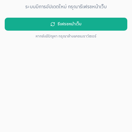
ระบบมีการอัปเดตใหม่ กรุณารีเฟรชหน้าเว็บ
รีเฟรชหน้าเว็บ
หากยังมีปัญหา กรุณาล้างแคชเบราว์เซอร์