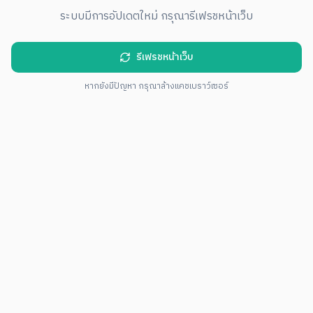
ระบบมีการอัปเดตใหม่ กรุณารีเฟรชหน้าเว็บ
รีเฟรชหน้าเว็บ
หากยังมีปัญหา กรุณาล้างแคชเบราว์เซอร์