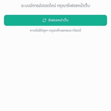
ระบบมีการอัปเดตใหม่ กรุณารีเฟรชหน้าเว็บ
รีเฟรชหน้าเว็บ
หากยังมีปัญหา กรุณาล้างแคชเบราว์เซอร์