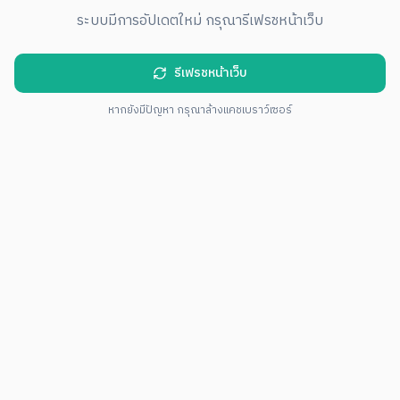
ระบบมีการอัปเดตใหม่ กรุณารีเฟรชหน้าเว็บ
รีเฟรชหน้าเว็บ
หากยังมีปัญหา กรุณาล้างแคชเบราว์เซอร์